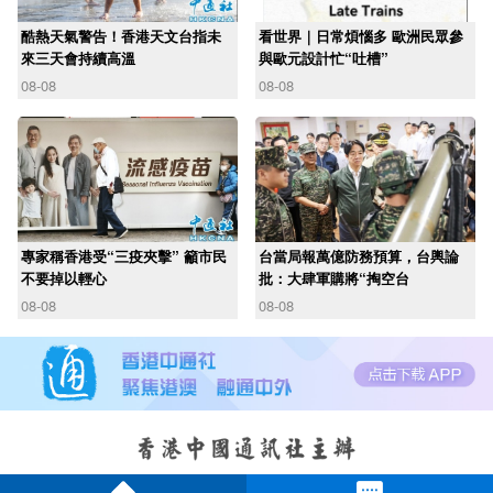
酷熱天氣警告！香港天文台指未
看世界｜日常煩惱多 歐洲民眾參
來三天會持續高溫
與歐元設計忙“吐槽”
08-08
08-08
專家稱香港受“三疫夾擊” 籲市民
台當局報萬億防務預算，台輿論
不要掉以輕心
批：大肆軍購將“掏空台
08-08
08-08