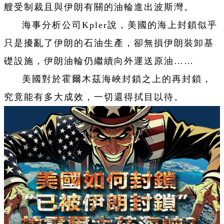
艘受制裁且與伊朗有關的油輪進出波斯灣。
海事分析公司Kpler說，美國的海上封鎖似乎
只是擾亂了伊朗的石油生產，卻無損伊朗裝卸基
礎設施，伊朗油輪仍繼續向外運送原油……
美國對於霍爾木茲海峽封鎖之上的再封鎖，
究竟能有多大成效，一切還得拭目以待。