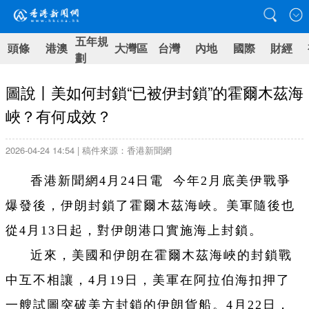
五年規
頭條
港澳
大灣區
台灣
內地
國際
財經
劃
圖說丨美如何封鎖“已被伊封鎖”的霍爾木茲海
峽？有何成效？
2026-04-24 14:54 | 稿件來源：香港新聞網
香港新聞網4月24日電 今年2月底美伊戰爭
爆發後，伊朗封鎖了霍爾木茲海峽。美軍隨後也
從4月13日起，對伊朗港口實施海上封鎖。
近來，美國和伊朗在霍爾木茲海峽的封鎖戰
中互不相讓，4月19日，美軍在阿拉伯海扣押了
一艘試圖突破美方封鎖的伊朗貨船。4月22日，