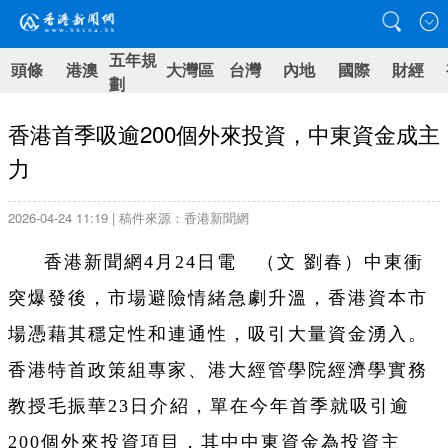
五年規
頭條
港澳
大灣區
台灣
內地
國際
財經
劃
香港首季吸逾200個外來投資，中東資金成主
力
2026-04-24 11:19 | 稿件來源：香港新聞網
香港新聞網4月24日電 （文 劉春）中東衝
突爆發後，市場避險情緒急劇升溫，香港資本市
場憑藉其穩定性和連通性，吸引大量資金湧入。
香港特首政策組專家、港大經管學院經濟學實務
教授毛振華23日介紹，單在今年首季就吸引逾
200個外來投資項目，其中中東資金為投資主