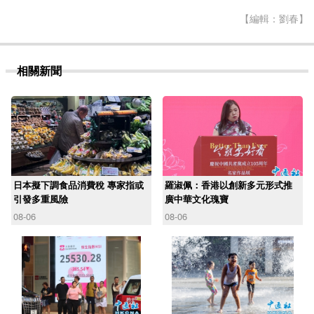
【編輯：劉春】
相關新聞
日本擬下調食品消費稅 專家指或
羅淑佩：香港以創新多元形式推
引發多重風險
廣中華文化瑰寶
08-06
08-06