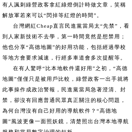
有人諷刺綠營政客拿紅綠燈倒計時做文章，笑稱
解放軍若來可以“閃掉等紅燈的時間”。
台灣網紅
Cheap
直言民進黨當局太“先禁”，看
到人家新技術不去學，第一時間竟然是想禁用；
他也分享“高德地圖”的好用功能，包括經過學校
等地方會要求減速，行經多車道會多次提醒等。
在有人驚呼“比本地軟件還好用”之初，“高德
地圖”僅僅只是被用戶比較，綠營政客一出手就將
此事操作成政治警報，民進黨當局急著澄清、封
禁，卻沒有回應普通民眾真正關注的核心問題，
為何台灣沒有自己好用的導航軟件？“高德地
圖”風波更像一面照妖鏡，清楚照出台灣本地導航