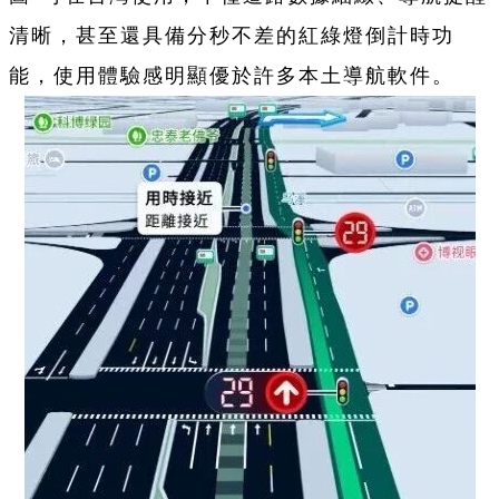
清晰，甚至還具備分秒不差的紅綠燈倒計時功
能，使用體驗感明顯優於許多本土導航軟件。