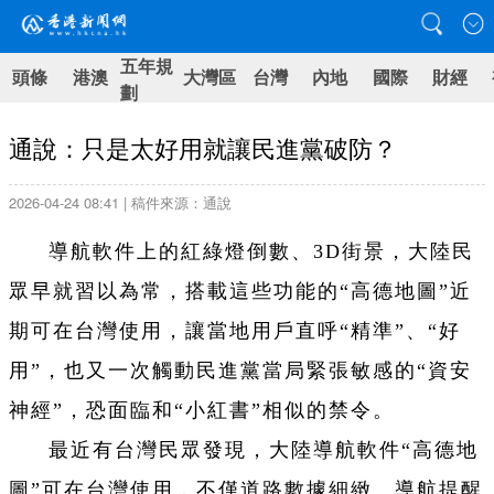
五年規
頭條
港澳
大灣區
台灣
內地
國際
財經
劃
通說：只是太好用就讓民進黨破防？
2026-04-24 08:41 | 稿件來源：通說
導航軟件上的紅綠燈倒數、
3D
街景，大陸民
眾早就習以為常，搭載這些功能的“
高德地圖
”近
期可在台灣使用，讓當地用戶直呼“精準”、“好
用”，也又一次觸動民進黨當局緊張敏感的“資安
神經”，恐面臨和“小紅書”相似的禁令。
最近有台灣民眾發現，大陸導航軟件“高德地
圖”可在台灣使用，不僅道路數據細緻、導航提醒