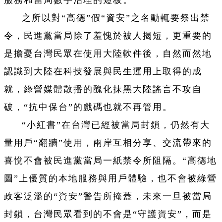
服務和當局數字治理的短板。
之所以對“高德”假“資安”之名動輒要祭出禁
令，民進黨當局除了羞愧於被人揭短，更重要的
是擔憂台灣民眾在使用大陸軟件後，自然而然地
認識到大陸在科技發展與民生運用上取得的成
就，綠營媒體散播的醜化抹黑大陸謠言不攻自
破，“抗中保台”的戲碼也就不再管用。
“小紅書”在台灣已經被當局封鎖，仍然有大
量用戶“翻牆”使用，兩岸互相分享、交流帶來的
喜悅不會被民進黨當局一紙禁令所阻隔。“高德地
圖”上優質的本地服務與用戶體驗，也不會被綠營
政客泛濫的“資安”警告所掩蓋，未來一旦被當局
封鎖，台灣民眾看到的不會是“守護資安”，而是