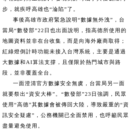
步，就疾呼高雄也“淪陷”了。
事後高雄市政府緊急說明“數據無外洩”，台
當局“
數發部
”
22
日也出面說明，指高德所使用的
地圖資料並非在台收集，而是向海外廠商取得；
紅綠燈倒計時功能未接入台灣系統，主要是通過
大數據和
AI
算法支撐，且僅限於熱門城市與路
段，並非覆蓋全台。
一面澄清官方數據安全無虞，台當局另一面
就要祭出“資安大棒”。“數發部”
23
日強調，民眾
使用“高德”其數據會被傳回大陸，導致嚴重的“資
訊安全疑慮”，公務機關已全面禁用，也呼籲民眾
盡量避免使用。