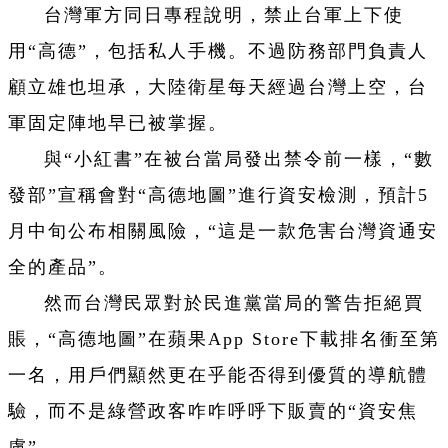
台灣軍方同日專程說明，禁止台軍上下使
用“高德”，包括私人手機。不過防務部門負責人
顧立雄
也坦承，大陸衛星每天經過台灣上空，台
軍固定陣地早已被掌握。
與“小紅書”在被台當局發出禁令前一樣，“數
發部”宣稱會對“高德地圖”進行資安檢測，預計
5
月中旬公布相關風險，“這是一款危害台灣
資通安
全
的產品”。
然而台灣民眾對於民進黨當局的警告拒絕買
賬，“高德地圖”在蘋果
App Store
下載排名衝至第
一名，用戶們顯然更在乎能否得到優質的導航體
驗，而不是綠營政客咋咋呼呼下販賣的“資安焦
慮”。