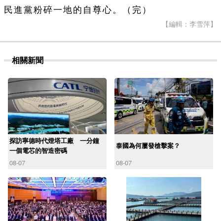
民進黨粉碎一地的自尊心。（完）
【編輯：李雪萍】
相關新聞
探訪寧德時代燈塔工廠 一分鐘
泰國為何屢發槍擊案？
一個電芯的智造密碼
08-07
08-07