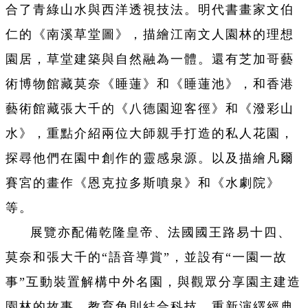
合了青綠山水與西洋透視技法。明代書畫家文伯
仁的《南溪草堂圖》，描繪江南文人園林的理想
園居，草堂建築與自然融為一體。還有芝加哥藝
術博物館藏莫奈《睡蓮》和《睡蓮池》，和香港
藝術館藏張大千的《八德園迎客徑》和《潑彩山
水》，重點介紹兩位大師親手打造的私人花園，
探尋他們在園中創作的靈感泉源。以及描繪凡爾
賽宮的畫作《恩克拉多斯噴泉》和《水劇院》
等。
展覽亦配備乾隆皇帝、法國國王路易十四、
莫奈和張大千的“語音導賞”，並設有“一園一故
事”互動裝置解構中外名園，與觀眾分享園主建造
園林的故事。教育角則結合科技，重新演繹經典