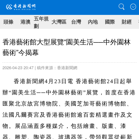
五年規
頭條
港澳
大灣區
台灣
內地
國際
財經
劃
香港藝術館大型展覽“園美生活──中外園林
藝術”今揭幕
2026-04-23 20:47 | 稿件來源：香港新聞網
香港新聞網4月23日電
香港藝術館24日起舉
辦“園美生活──中外園林藝術”展覽，首度在香港
匯聚北京故宮博物院、美國芝加哥藝術博物館、
法國凡爾賽宮及香港藝術館逾百套精選畫作及文
物。展品涵蓋多種媒介，包括繪畫、版畫、漆
器、雕塑、陶瓷器、玻璃器等，帶領觀眾從嶄新