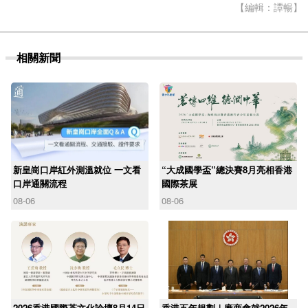
【編輯：譚暢】
相關新聞
新皇崗口岸紅外測溫就位 一文看
“大成國學盃”總決賽8月亮相香港
口岸通關流程
國際茶展
08-06
08-06
2026香港國際茶文化論壇8月14日
香港五年規劃｜廠商會就2026年