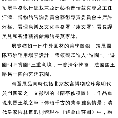
拓展事務執行總裁兼亞洲藝術普瑞茲克專席主任
汪濤、博物館諮詢委員會藝術專責委員會主席許
焯權、署理康樂及文化事務署（康文署）署長譚
美兒和香港藝術館總館長莫家詠。
展覽猶如一部中外園林的美學圖鑑，策展團
隊巧妙運用場景設計，帶領觀眾進入“造園”、“遊
園”和“賞園”三重意境，一覽清帝乾隆、法國國王
路易十四的宮廷花園。
精選展品同時包括北京故宮博物院珍藏明代
吳門四家之一文徵明的《蘭亭修禊圖》，作品重
現東晉王羲之筆下傳頌千古的蘭亭雅集情景；清
代皇家園林氣派則體現在《避暑山莊圖》中，融