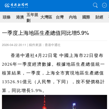
五年規
頭條
港澳
大灣區
台灣
內地
國際
財經
劃
一季度上海地區生產總值同比增5.9%
2026-04-22 20:11 | 稿件來源：香港中通社
香港中通社4月22日電 中國上海市22日發布
2026年一季度經濟數據。根據地區生產總值統一
核算結果，一季度，上海全市實現地區生產總值
13526.91億元（人民幣，下同），按不變價格計
算，同比增長5.9%。