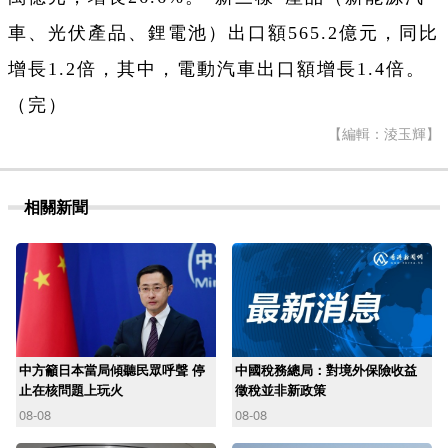
車、光伏產品、鋰電池）出口額565.2億元，同比
增長1.2倍，其中，電動汽車出口額增長1.4倍。
（完）
【編輯：淩玉輝】
相關新聞
中方籲日本當局傾聽民眾呼聲 停
中國稅務總局：對境外保險收益
止在核問題上玩火
徵稅並非新政策
08-08
08-08