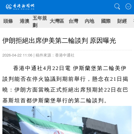
五年規
頭條
港澳
大灣區
台灣
內地
國際
財經
劃
伊朗拒絕出席伊美第二輪談判 原因曝光
2026-04-22 11:06 | 稿件來源：香港中通社
香港中通社4月22日電 伊斯蘭堡第二輪美伊
談判能否在停火協議到期前舉行，懸念在21日揭
曉：伊朗方面當晚正式拒絕出席預期於22日在巴
基斯坦首都伊斯蘭堡舉行的第二輪談判。