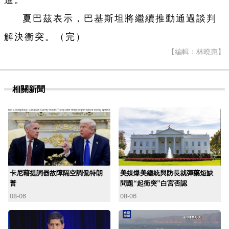
進。
夏巴茲表示，巴基斯坦將繼續推動通過談判
解決衝突。（完）
【編輯：林曉惠】
相關新聞
卡尼藉提詞器故障隔空調侃特朗
美媒爆美總統與防長就彈藥短缺
普
問題“起衝突”白宮否認
08-06
08-06