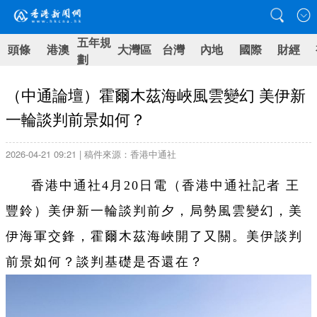
五年規
頭條
港澳
大灣區
台灣
內地
國際
財經
劃
（中通論壇）霍爾木茲海峽風雲變幻 美伊新
一輪談判前景如何？
2026-04-21 09:21 | 稿件來源：香港中通社
香港中通社4月20日電（
香港中通社記者 王
豐鈴
）
美伊新一輪談判前夕，局勢風雲變幻，美
伊海軍交鋒，霍爾木茲海峽開了又關。美伊談判
前景如何？談判基礎是否還在？