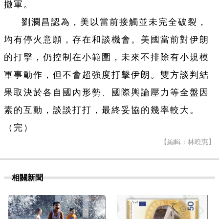
撤軍。
劉瀾昌認為，美以當前接觸並未完全破裂，
均有停火意願，存在和談機會。美國當前對伊朗
的打擊，仍控制在小範圍，未來不排除有小規模
軍事動作，但不會超強度打擊伊朗。雙方談判結
果取決於各自國內形勢、國際輿論壓力等全盤因
素的互動，談談打打，最終妥協的幾率較大。
（完）
【編輯：林曉惠】
相關新聞