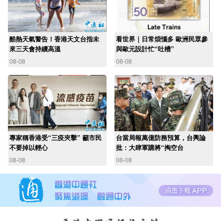
酷熱天氣警告！香港天文台指未
看世界｜日常煩惱多 歐洲民眾參
來三天會持續高溫
與歐元設計忙“吐槽”
08-08
08-08
專家稱香港受“三疫夾擊” 籲市民
台當局報萬億防務預算，台輿論
不要掉以輕心
批：大肆軍購將“掏空台
08-08
08-08