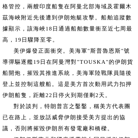
格管控，兩艘印度船隻在阿曼北部海域及霍爾木
茲海峽附近先後遭到伊朗炮艇攻擊。船舶追蹤數
據顯示，該海峽18日通過船舶數量衝至近七周最
高，19日驟降至零。
美伊爆發正面衝突。美海軍"斯普魯恩斯"號
導彈驅逐艦19日在阿曼灣對"TOUSKA"的伊朗貨
船開炮，摧毀其推進系統，美海軍陸戰隊員隨後
登上並控制這艘船。這是美方首次動用武力扣押
伊朗船隻，距離22日停火到期僅剩2天。
對於談判，特朗普言之鑿鑿，稱美方代表團
已在路上，並放話威脅伊朗接受美方提出的協
議，否則將摧毀伊朗所有發電廠和橋樑。