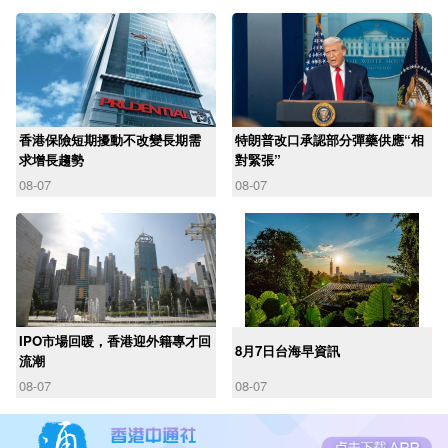
香港保險短期擾動不改變長期需
特朗普改口承認部分彈藥供應“相
求增長趨勢
對緊張”
08-07
08-07
IPO市場回暖，香港迎外籍專才回
8月7日台海早資訊
流潮
08-07
08-07