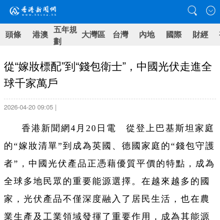
五年規
頭條
港澳
大灣區
台灣
內地
國際
財經
劃
從“嫁妝標配”到“錢包衛士”，中國光伏走進全
球千家萬戶
2026-04-20 09:05 |
香港新聞網4月20日電 從登上巴基斯坦家庭
的“嫁妝清單”到成為英國、德國家庭的“錢包守護
者”，中國光伏產品正憑藉優質平價的特點，成為
全球多地民眾的重要能源選擇。在越來越多的國
家，光伏產品不僅深度融入了居民生活，也在農
業生產及工業領域發揮了重要作用，成為其能源