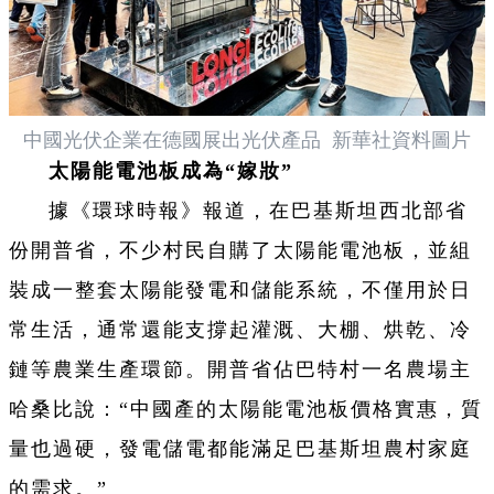
中國光伏企業在德國展出光伏產品 新華社資料圖片
太陽能電池板成為“嫁妝”
據《環球時報》報道，在巴基斯坦西北部省
份開普省，不少村民自購了太陽能電池板，並組
裝成一整套太陽能發電和儲能系統，不僅用於日
常生活，通常還能支撐起灌溉、大棚、烘乾、冷
鏈等農業生產環節。開普省佔巴特村一名農場主
哈桑比說：“中國產的太陽能電池板價格實惠，質
量也過硬，發電儲電都能滿足巴基斯坦農村家庭
的需求。”