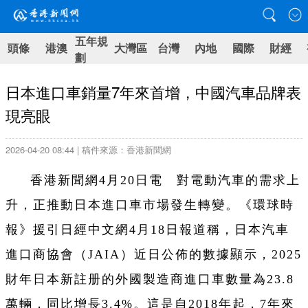
五年規
頭條
港澳
大灣區
台灣
內地
國際
財經
劃
日本進口車銷量7年來首增，中國汽車品牌表
現亮眼
2026-04-20 08:44 | 稿件來源：香港新聞網
香港新聞網4月20日電 對電動汽車的需求上
升，正推動日本進口車市場發生轉變。《環球時
報》援引日經中文網4月18日報道稱，日本汽車
進口商協會（JAIA）近日公佈的數據顯示，2025
財年日本新註册的外國製造商進口車數量為23.8
萬輛，同比增長3.4%。這是自2018年起，7年來