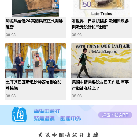
印尼馬倫達2A高樁碼頭正式開港
看世界｜日常煩惱多 歐洲民眾參
運營
與歐元設計忙“吐槽”
08-08
08-08
土耳其巴基斯坦沙特簽署聯合防
美國中情局秘設古巴工作組 軍事
務協議
行動箭在弦上？
08-08
08-08