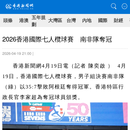
五年規
頭條
港澳
大灣區
台灣
內地
國際
財經
劃
2026香港國際七人欖球賽 南非隊奪冠
2026-04-19 21:00 |
香港新聞網4月19日電（記者 陳奕啟 ） 4月
19日，香港國際七人欖球賽，男子組決賽南非隊
（綠）以35:7擊敗阿根廷奪得冠軍。香港特區行
政長官李家超為奪冠球員頒獎。