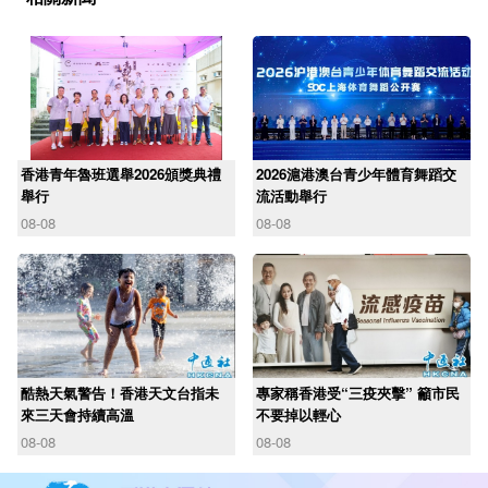
香港青年魯班選舉2026頒獎典禮
2026滬港澳台青少年體育舞蹈交
舉行
流活動舉行
08-08
08-08
酷熱天氣警告！香港天文台指未
專家稱香港受“三疫夾擊” 籲市民
來三天會持續高溫
不要掉以輕心
08-08
08-08