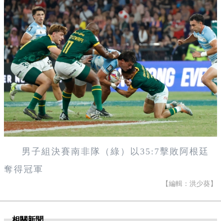
男子組決賽南非隊（綠）以35:7擊敗阿根廷
奪得冠軍
【編輯：洪少葵】
相關新聞