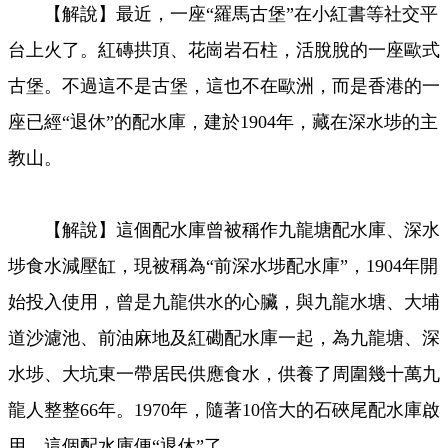
【解說】最近，一座“羅馬古堡”在小紅書等社交平
Video
台上火了。紅磚拱頂、花崗岩石柱，活脫脫的一座歐式
古堡。不過這不是古堡，這也不在歐洲，而是香港的一
座已經“退休”的配水庫，建於1904年，藏在深水埗的主
教山。
【解說】這個配水庫曾被稱作九龍塘配水庫、深水
埗食水減壓缸，現被稱為“前深水埗配水庫”，1904年開
始投入使用，曾是九龍供水的心臟，與九龍水塘、大埔
道沙濾池、前油麻地及紅磡配水庫一起，為九龍塘、深
水埗、大坑東一帶居民供應食水，供養了周圍幾十萬九
龍人整整66年。1970年，隨著10倍大的石硤尾配水庫啟
用，這個配水庫便“退休”了。