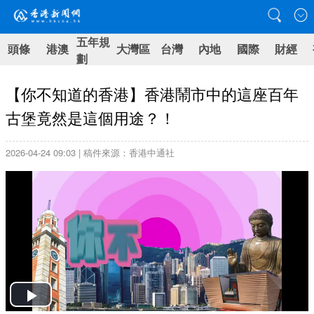
五年規
頭條
港澳
大灣區
台灣
內地
國際
財經
劃
【你不知道的香港】香港鬧市中的這座百年
古堡竟然是這個用途？！
2026-04-24 09:03 | 稿件來源：香港中通社
Play