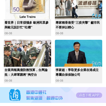
看世界｜日常煩惱多 歐洲民眾參
專家稱香港受“三疫夾擊” 籲市民
與歐元設計忙“吐槽”
不要掉以輕心
08-08
08-08
台當局報萬億防務預算，台輿論
李家超：爭取更多企業在港成立
批：大肆軍購將“掏空台
專屬自保保險公司
08-08
08-08