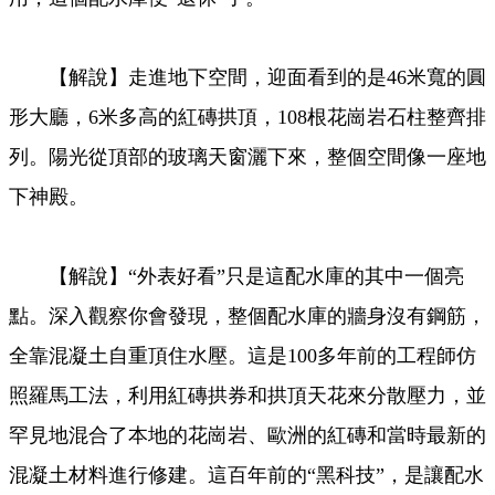
【解說】走進地下空間，迎面看到的是46米寬的圓
形大廳，6米多高的紅磚拱頂，108根花崗岩石柱整齊排
列。陽光從頂部的玻璃天窗灑下來，整個空間像一座地
下神殿。
【解說】“外表好看”只是這配水庫的其中一個亮
點。深入觀察你會發現，整個配水庫的牆身沒有鋼筋，
全靠混凝土自重頂住水壓。這是100多年前的工程師仿
照羅馬工法，利用紅磚拱券和拱頂天花來分散壓力，並
罕見地混合了本地的花崗岩、歐洲的紅磚和當時最新的
混凝土材料進行修建。這百年前的“黑科技”，是讓配水