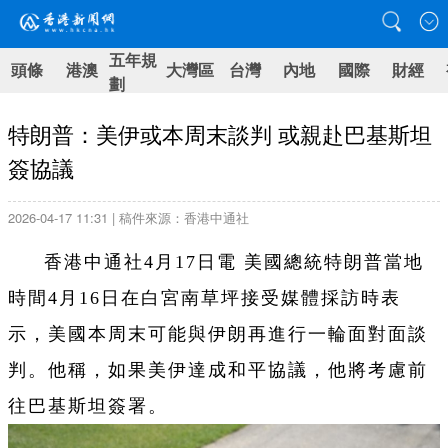
五年規
頭條
港澳
大灣區
台灣
內地
國際
財經
劃
特朗普：美伊或本周末談判 或親赴巴基斯坦
簽協議
2026-04-17 11:31 | 稿件來源：香港中通社
香港中通社4月17日電 美國總統特朗普當地
時間4月16日在白宮南草坪接受媒體採訪時表
示，美國本周末可能與伊朗再進行一輪面對面談
判。他稱，如果美伊達成和平協議，他將考慮前
往巴基斯坦簽署。