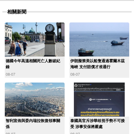
相關新聞
德國今年高溫相關死亡人數破紀
伊朗擬禁美以船隻通過霍爾木茲
錄
海峽 支付賠償才准通行
08-07
08-07
智利宣佈與委內瑞拉恢復領事關
泰國高官斥涉華歧視手勢不可接
係
受 涉事安保將嚴處
08-07
08-07