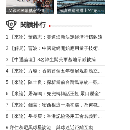
父親節民眾攜家帶眷出遊
探訪福建漁排上的“充電寶”
閱讀排行
1.【來論】董觀志：賽道煥新決定經濟行穩致遠
2.【解局】曹波：中國電網開始應用量子技術，以後會不再停電嗎？
3.【中通論壇】8名韓生闖美軍基地示威被捕 韓國年輕人反美情緒從何而來？
4.【來論】方璇：香港首個五年發展規劃應立足民生務實前行
5.【來論】陳士良：探析當前台灣民眾統一觀望心態的深層成因
6.【來論】屠海鳴：兜兜轉轉話王虹 眾口鑠金“一邊倒”
7.【來論】錢言：密西根這一場初選，為何戳中了兩黨最痛的神經？
8.【來論】岳長庚：香港記協濫用工會名義難逃法律制裁
9.拜仁慕尼黑球星訪港 與球迷近距離互動