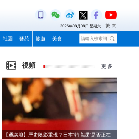
繁
简
2026年08月08日 星期六
社團
藝苑
旅遊
美食
視頻
更 多
【通講壇】歷史陰影重現？日本“特高課”是否正在