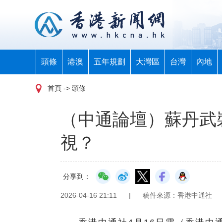
頭條
港澳
五年規劃
大灣區
台灣
內地
首頁
-> 頭條
（中通論壇）蘇丹武
視？
分享到：
2026-04-16 21:11
|
稿件來源：香港中通社