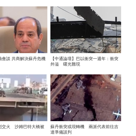
袖會談 共商解決蘇丹危機
【中通論壇】巴以衝突一週年：衝突
外溢 曙光難現
烈交火 沙姆巴特大橋被
蘇丹衝突或現轉機 兩派代表前往吉
達準備談判