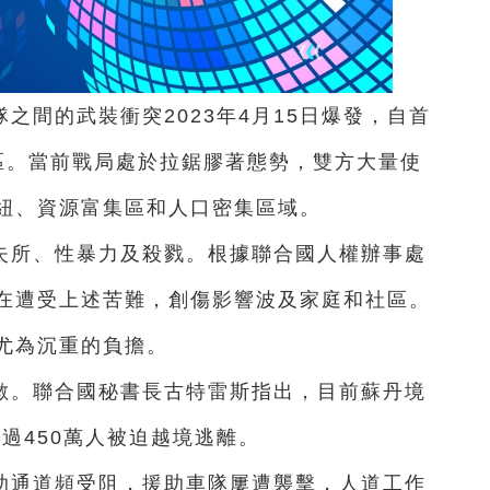
之間的武裝衝突2023年4月15日爆發，自首
區。當前戰局處於拉鋸膠著態勢，雙方大量使
紐、資源富集區和人口密集區域。
失所、性暴力及殺戮。根據聯合國人權辦事處
在遭受上述苦難，創傷影響波及家庭和社區。
尤為沉重的負擔。
數。聯合國秘書長古特雷斯指出，目前蘇丹境
超過450萬人被迫越境逃離。
助通道頻受阻，援助車隊屢遭襲擊，人道工作