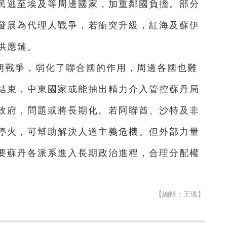
民逃至埃及等周邊國家，加重鄰國負擔。部分
發展為代理人戰爭，若衝突升級，紅海及蘇伊
供應鏈。
朗戰爭，弱化了聯合國的作用，周邊各國也難
結束，中東國家或能抽出精力介入管控蘇丹局
政府，問題或將長期化。若阿聯酋、沙特及非
停火，可幫助解決人道主義危機。但外部力量
要蘇丹各派系進入長期政治進程，合理分配權
【編輯：王瑤】