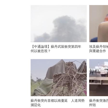
【中通論壇】蘇丹武裝衝突第四年
埃及蘇丹領
何以被忽視？
與重建合作
蘇丹衝突向首都以南蔓延 人道局勢
蘇丹衝突激
瀕惡化
炸毀