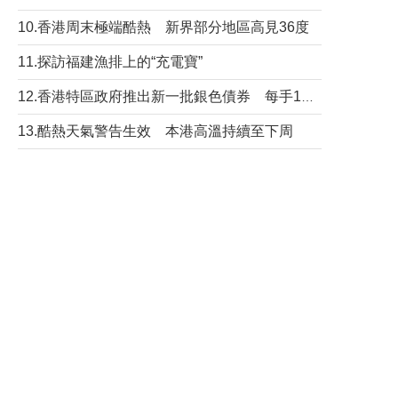
10.香港周末極端酷熱 新界部分地區高見36度
11.探訪福建漁排上的“充電寶”
12.香港特區政府推出新一批銀色債券 每手1萬元保底息4.25厘
13.酷熱天氣警告生效 本港高溫持續至下周