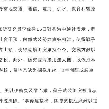
丹當地交通、通信、電力、供水、教育和醫療
究所研究員李偉建16日對香港中通社表示，蘇
社會干預，內部武裝勢力旗鼓相當，使得戰爭
占山頭，使得這場衝突維持至今。交戰方難以
屠殺。此外，衝突雙方濫用無人機，以低成本
學校，當地又缺乏攔截系統，3年間釀成嚴重
突、美以伊衝突及黎巴嫩，蘇丹武裝衝突被遺忘
外溢風險。”李偉建指出，國際救援組織難以進