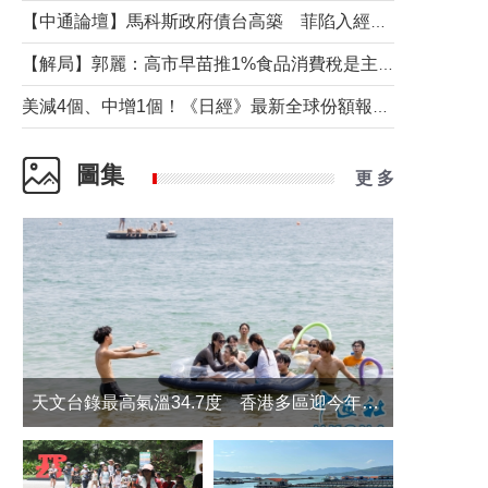
【中通論壇】馬科斯政府債台高築 菲陷入經濟困境與南海對抗惡循環？
【解局】郭麗：高市早苗推1%食品消費稅是主動作為還是被迫“飲鴆止渴”
美減4個、中增1個！《日經》最新全球份額報告透露了什麼？
圖集
更 多
天文台錄最高氣溫34.7度 香港多區迎今年最熱一天