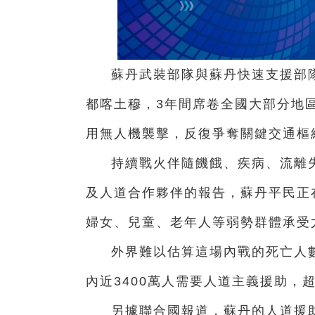
蘇丹武裝部隊與蘇丹快速支援部隊
都喀土穆，3年間席卷全國大部分地
用無人機襲擊，反復爭奪關鍵交通樞
持續戰火伴隨饑餓、疾病、流離
及人道合作夥伴的報告，蘇丹平民正
婦女、兒童、老年人等弱勢群體承受
外界難以估算這場內戰的死亡人
內近3400萬人需要人道主義援助，
另據聯合國報道，蘇丹的人道援