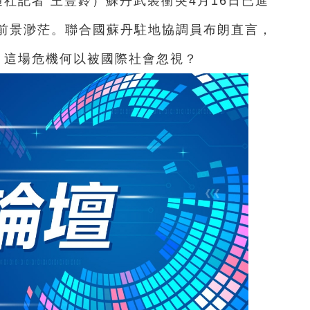
通社記者 王豐鈴）
蘇丹武裝衝突4月16日已進
前景渺茫。聯合國蘇丹駐地協調員布朗直言，
”。這場危機何以被國際社會忽視？