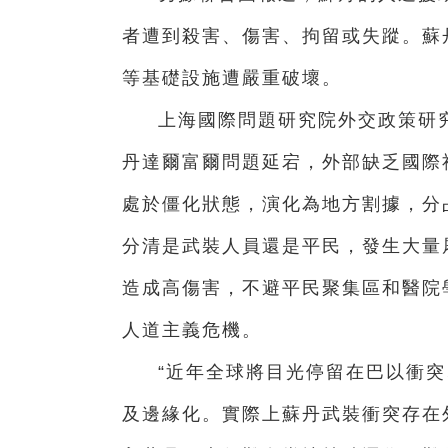
者遭到殺害、傷害、拘留或失蹤。蘇
等基礎設施遭嚴重破壞。
上海國際問題研究院外交政策研
丹達爾富爾問題延宕，外部缺乏國際
處於僵化狀態，演化為地方割據，分
分清是武裝人員還是平民，發生大量
造成高傷害，不避平民聚集區和醫院
人道主義危機。
“近年全球將目光停留在巴以衝
及邊緣化。實際上蘇丹武裝衝突存在