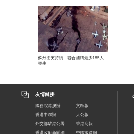
蘇丹衝突持續 聯合國稱最少185人
喪生
友情鏈接
國務院港澳辦
文匯報
香港中聯辦
大公報
外交部駐港公署
香港商報
香港政府新聞網
中國旅遊網