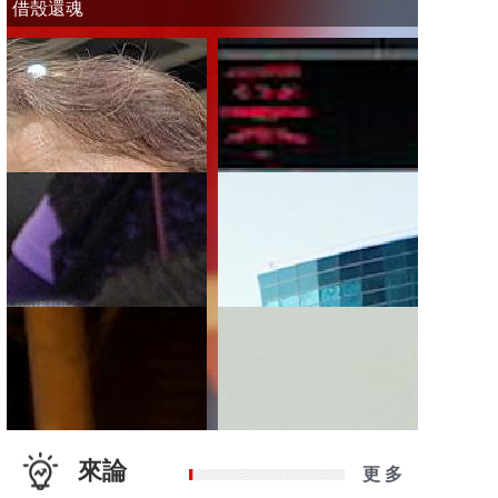
借殼還魂
來論
更 多