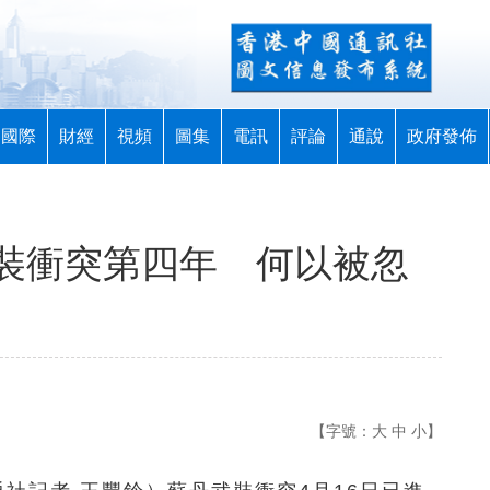
國際
財經
視頻
圖集
電訊
評論
通說
政府發佈
裝衝突第四年 何以被忽
【字號：
大
中
小
】