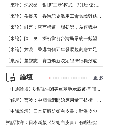
【來論】沈家燊：狠抓“三新”模式，加快北部都會區建設
【來論】岳長庚：香港記協濫用工會名義難逃法律制裁
【來論】錢言：密西根這一場初選，為何戳中了兩黨最痛的神經？
【來論】陳士良：探析當前台灣民眾統一觀望心態的深層成因
【來論】方璇：香港首個五年發展規劃應立足民生務實前行
【來論】董觀志：賽道煥新決定經濟行穩致遠
論壇
更 多
【中通論壇】8名韓生闖美軍基地示威被捕 韓國年輕人反美情緒從何而來？
【解局】曹波：中國電網開始應用量子技術，以後會不再停電嗎？
【中通論壇】日本新版防衛白皮書：動漫皮包藏不住軍國野心
對話陳洋：日本新版《防衛白皮書》有哪些點值得警惕？