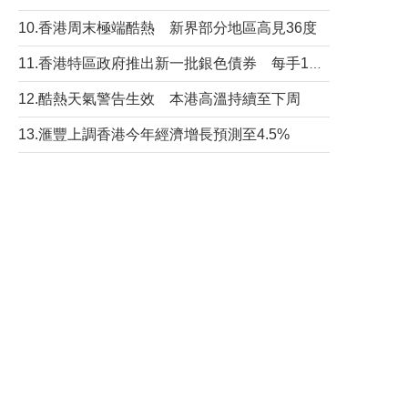
10.香港周末極端酷熱 新界部分地區高見36度
11.香港特區政府推出新一批銀色債券 每手1萬元保底息4.25厘
12.酷熱天氣警告生效 本港高溫持續至下周
13.滙豐上調香港今年經濟增長預測至4.5%