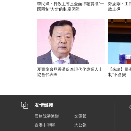
李民斌：行政主導是全面準確貫徹“一
鄭志剛：工
國兩制”方針的制度保障
政主導
夏寶龍會見香港促進現代化專業人士
【來論】屠
協會代表團
制”不會變
友情鏈接
國務院港澳辦
文匯報
香港中聯辦
大公報