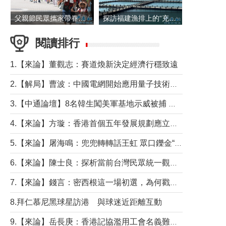
父親節民眾攜家帶眷出遊
探訪福建漁排上的“充電寶”
閱讀排行
1.【來論】董觀志：賽道煥新決定經濟行穩致遠
2.【解局】曹波：中國電網開始應用量子技術，以後會不再停電嗎？
3.【中通論壇】8名韓生闖美軍基地示威被捕 韓國年輕人反美情緒從何而來？
4.【來論】方璇：香港首個五年發展規劃應立足民生務實前行
5.【來論】屠海鳴：兜兜轉轉話王虹 眾口鑠金“一邊倒”
6.【來論】陳士良：探析當前台灣民眾統一觀望心態的深層成因
7.【來論】錢言：密西根這一場初選，為何戳中了兩黨最痛的神經？
8.拜仁慕尼黑球星訪港 與球迷近距離互動
9.【來論】岳長庚：香港記協濫用工會名義難逃法律制裁