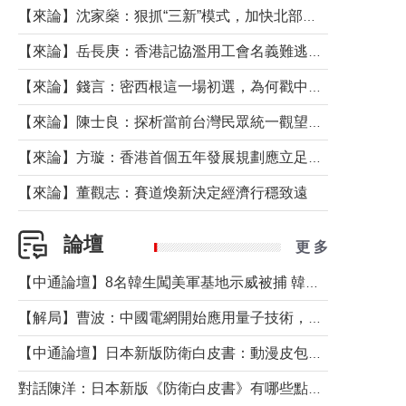
【來論】沈家燊：狠抓“三新”模式，加快北部都會區建設
【來論】岳長庚：香港記協濫用工會名義難逃法律制裁
【來論】錢言：密西根這一場初選，為何戳中了兩黨最痛的神經？
【來論】陳士良：探析當前台灣民眾統一觀望心態的深層成因
【來論】方璇：香港首個五年發展規劃應立足民生務實前行
【來論】董觀志：賽道煥新決定經濟行穩致遠
論壇
更 多
【中通論壇】8名韓生闖美軍基地示威被捕 韓國年輕人反美情緒從何而來？
【解局】曹波：中國電網開始應用量子技術，以後會不再停電嗎？
【中通論壇】日本新版防衛白皮書：動漫皮包藏不住軍國野心
對話陳洋：日本新版《防衛白皮書》有哪些點值得警惕？