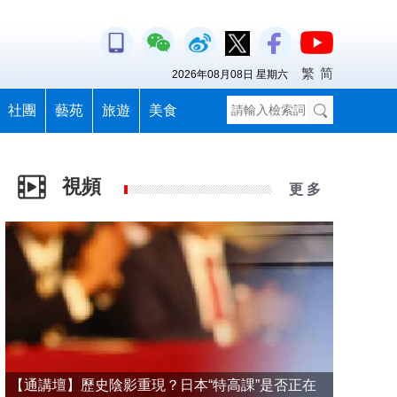
繁
简
2026年08月08日 星期六
社團
藝苑
旅遊
美食
視頻
更 多
【通講壇】歷史陰影重現？日本“特高課”是否正在