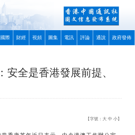
國際
財經
視頻
圖集
電訊
評論
通說
政府發佈
：安全是香港發展前提、
【字號：
大
中
小
】