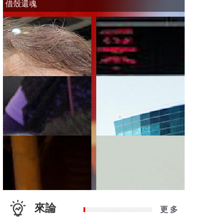
借殼還魂
來論
更 多