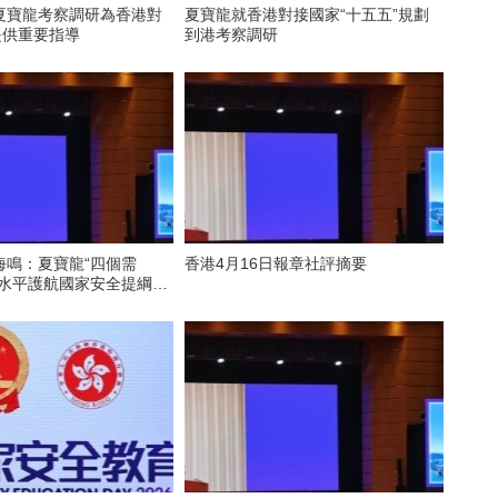
夏寶龍考察調研為香港對
夏寶龍就香港對接國家“十五五”規劃
提供重要指導
到港考察調研
海鳴：夏寶龍“四個需
香港4月16日報章社評摘要
高水平護航國家安全提綱挈