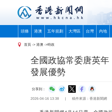
頭條
港澳
五年規劃
大灣區
台灣
內地
首頁
-> 港澳 ->時政
全國政協常委唐英年
發展優勢
分享到：
2026-04-16 13:38
|
稿件來源：香港新聞網