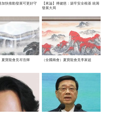
港加快推動發展可更好守
【來論】傅健慈：築牢安全根基 統籌
發展大局
）夏寶龍會見岑浩輝
（全國兩會）夏寶龍會見李家超