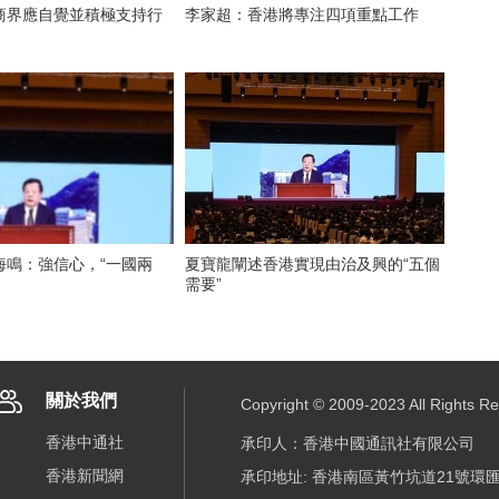
商界應自覺並積極支持行
李家超：香港將專注四項重點工作
海鳴：強信心，“一國兩
夏寶龍闡述香港實現由治及興的“五個
需要”
關於我們
Copyright © 2009-2023 All R
香港中通社
承印人：香港中國通訊社有限公司
香港新聞網
承印地址: 香港南區黃竹坑道21號環匯