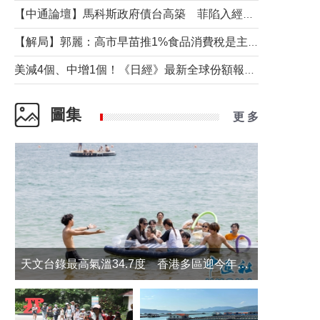
【中通論壇】馬科斯政府債台高築 菲陷入經濟困境與南海對抗惡循環？
【解局】郭麗：高市早苗推1%食品消費稅是主動作為還是被迫“飲鴆止渴”
美減4個、中增1個！《日經》最新全球份額報告透露了什麼？
圖集
更 多
天文台錄最高氣溫34.7度 香港多區迎今年最熱一天