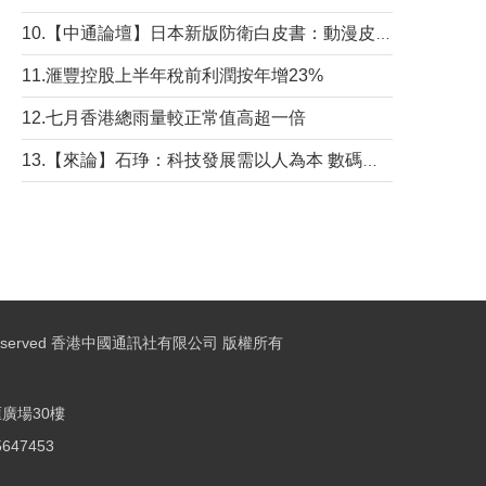
10.【中通論壇】日本新版防衛白皮書：動漫皮包藏不住軍國野心
11.滙豐控股上半年稅前利潤按年增23%
12.七月香港總雨量較正常值高超一倍
13.【來論】石琤：科技發展需以人為本 數碼共融不應讓長者放棄傳統生活方式
ights Reserved 香港中國通訊社有限公司 版權所有
廣場30樓
25647453