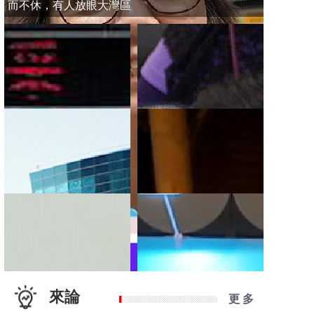
而不休，有人放眼大灣區
來論
更 多