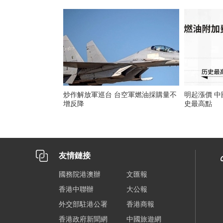
炒作解放軍巡台 台空軍燃油採購量不
明起漲價 中國國內航線燃油費刷新歷
增反降
史最高點
友情鏈接
國務院港澳辦
文匯報
香港中聯辦
大公報
外交部駐港公署
香港商報
香港政府新聞網
中國旅遊網