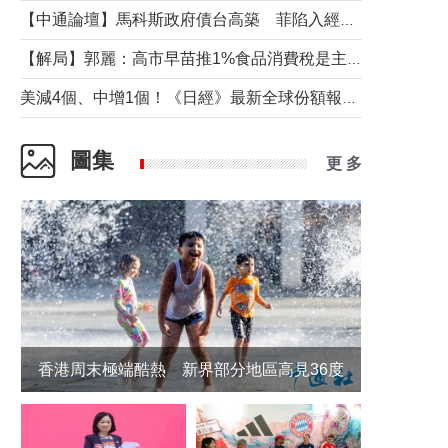
【中通論壇】馬科斯政府債台高築 菲陷入經濟困境與南海對抗惡循環？
【解局】郭麗：高市早苗推1%食品消費稅是主動作為還是被迫“飲鴆止渴”
美減4個、中增1個！《日經》最新全球份額報告透露了什麼？
圖集
更 多
香港周末極端酷熱 新界部分地區高見36度