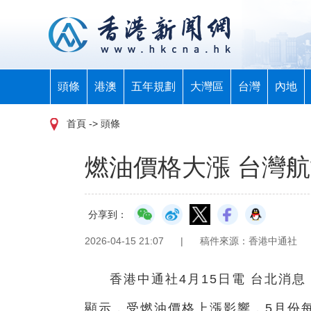
頭條
港澳
五年規劃
大灣區
台灣
內地
首頁
-> 頭條
燃油價格大漲 台灣航
分享到：
2026-04-15 21:07
|
稿件來源：香港中通社
香港中通社4月15日電 台北消
顯示，受燃油價格上漲影響，5月份每周