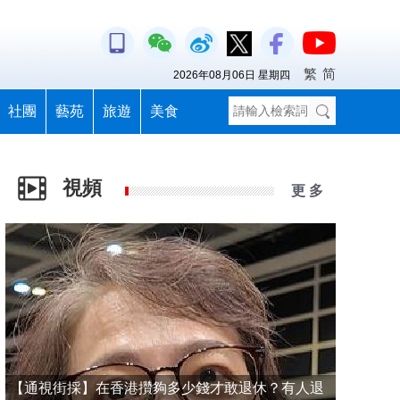
繁
简
2026年08月06日 星期四
社團
藝苑
旅遊
美食
視頻
更 多
【通視街採】在香港攢夠多少錢才敢退休？有人退