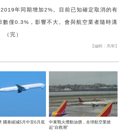
的2019年同期增加2%。目前已知確定取消的有
班數僅0.3%，影響不大。會與航空業者隨時溝
。（完）
【編輯：馬華】
6月底
中東戰火攪動油價，全球航空業掀
起“自救潮”