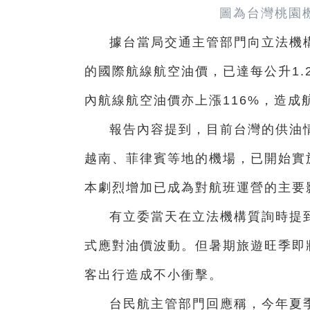
圖為台灣桃園
據台當局交通主管部門向立法機
的國際航線航空油價，已達每公升1.2
內航線航空油價亦上漲116%，造成
報告內容提到，目前台灣的供油
越南、菲律賓等地的機場，已開始實
本劇烈增加已成為對航班運營的主要
有立委當天在立法機構質詢時提
式應對油價波動。但暑期旅遊旺季即
客出行造成不小衝擊。
台民航主管部門回應稱，今年夏