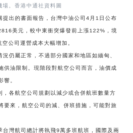
機場。香港中通社資料圖
構提出的書面報告，台灣中油公司4月1日公布
816美元，較中東衝突爆發前上漲122%，境
航空公司運營成本大幅增加。
情況仍屬正常，不過部分國家和地區如緬甸、
施供油限制。現階段對航空公司而言，油價成
影響。
到，各航空公司規劃以減少或合併航班數量方
將要來，航空公司的減、併班措施，可能對旅
季台灣航司總計將執飛9萬多班航班，國際及兩