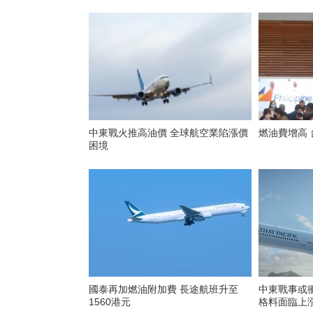
中東戰火推高油價 全球航空業陷漲價
燃油費增高
困境
國泰再加燃油附加費 長途航班升至
中東戰事或
1560港元
格料面臨上