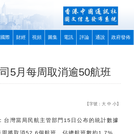
國際
財經
視頻
圖集
電訊
評論
通說
政府發佈
司5月每周取消逾50航班
【字號：
大
中
小
】
息：台灣當局民航主管部門15日公布的統計數據
將取消52.6個航班，佔總航班數約1.7%。