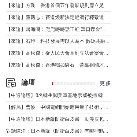
【來論】方璇：香港首個五年發展規劃應立足民生務實前行
【來論】董觀志：賽道煥新決定經濟行穩致遠
【來論】屠海鳴：兜兜轉轉話王虹 眾口鑠金“一邊倒”
【來論】石琤：科技發展需以人為本 數碼共融不應讓長者放棄傳統生活方式
【來論】高松傑：從人民大會堂到立法會宴會廳——香港管治新範式的完整拼圖
【來論】高松傑：香港穩如磐石，背靠祖國才是真正的“終極護城河”
論壇
更 多
【中通論壇】8名韓生闖美軍基地示威被捕 韓國年輕人反美情緒從何而來？
【解局】曹波：中國電網開始應用量子技術，以後會不再停電嗎？
【中通論壇】日本新版防衛白皮書：動漫皮包藏不住軍國野心
對話陳洋：日本新版《防衛白皮書》有哪些點值得警惕？