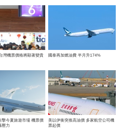
 台灣機票價格將顯著變貴
國泰再加燃油費 半月升174%
衝擊今夏旅遊市場 機票價
美以伊衝突推高油價 多家航空公司機
漲壓力
票起價