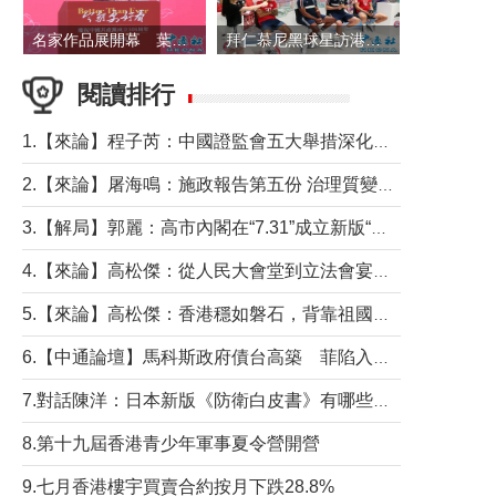
名家作品展開幕 葉劉淑儀出席並致辭
拜仁慕尼黑球星訪港 與球迷近距離互動
閱讀排行
1.【來論】程子芮：中國證監會五大舉措深化內地香港資本市場合作
2.【來論】屠海鳴：施政報告第五份 治理質變脈絡清
3.【解局】郭麗：高市內閣在“7.31”成立新版“特高課”意欲何為？
4.【來論】高松傑：從人民大會堂到立法會宴會廳——香港管治新範式的完整拼圖
5.【來論】高松傑：香港穩如磐石，背靠祖國才是真正的“終極護城河”
6.【中通論壇】馬科斯政府債台高築 菲陷入經濟困境與南海對抗惡循環？
7.對話陳洋：日本新版《防衛白皮書》有哪些點值得警惕？
8.第十九屆香港青少年軍事夏令營開營
9.七月香港樓宇買賣合約按月下跌28.8%