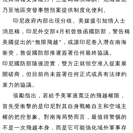
乃至地區突發事態預案提供制度化便利。
印尼政府內部出現分歧。美媒援引知情人士
消息稱，印尼外交部4月初曾致函國防部，警告稱
美國提出的“無限飛越”，或讓印尼卷入潛在南海
衝突，敦促國防部推遲簽署任何最終協議。
印尼國防部隨後證實，雙方正就領空准入提案展
開磋商，但目前尚未簽署任何正式或具有法律約
束力的協議。
張勵指出，若給予美軍過寬泛的飛越權限，
首先受衝擊的是印尼對其自身戰略自主和空域主
權的把控形象。對南海局勢而言，最值得警惕的
不是一次飛越本身，而是它可能強化域外軍事存