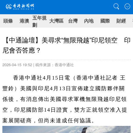
五年規
頭條
港澳
大灣區
台灣
內地
國際
財經
劃
【中通論壇】美尋求“無限飛越”印尼領空 印
尼會否答應？
2026-04-15 19:52 | 稿件來源：香港中通社
香港中通社4月15日電（香港中通社記者 王
豐鈴）美國與印尼4月13日宣佈建立國防夥伴關
係後，有消息傳出美國尋求軍機無限飛越印尼領
空，印尼國防部14日證實，雙方正就領空准入提
案展開磋商，但尚未達成任何協議。