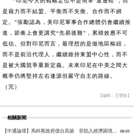
“印尼今天的戰略定位不是簡單‘選邊站’，而
是藉力而不結盟、平衡而不失衡、合作而不綁
定。”張勵認為，美印尼軍事合作總體仍會繼續推
進，節奏上會更講究“先易後難”，累積效應不可
低估。但對印尼而言，最理想的是做地區樞紐，
而不是前沿代理人，繼續維持東盟中心性，而不
是被大國競爭重新定義。未來印尼在中美之間大
概率仍將堅持左右逢源但嚴守自主的路線。
（完）
【編輯：王豐鈴】
相關新聞
【中通論壇】馬科斯政府債台高築 菲陷入經濟困境與南海對抗惡循環？
08-03