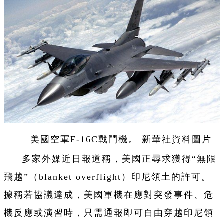
美國空軍F-16C戰鬥機。 新華社資料圖片
多家外媒近日報道稱，美國正尋求獲得“無限
飛越”（blanket overflight）印尼領土的許可。
據稱若協議達成，美國軍機在應對突發事件、危
機反應或演習時，只需通報即可自由穿越印尼領