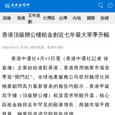
五年規
頭條
港澳
大灣區
台灣
內地
國際
財經
劃
香港頂級辦公樓租金創近七年最大單季升幅
2026-04-13 18:06 | 稿件來源：香港中通社
香港中通社4月13日電（香港中通社記者 徐
嘉儀）企業紛紛進駐香港，香港商用物業市場首
季迎“開門紅”。全球地產服務公司世邦魏理仕與
物業顧問高力最新發表的報告均顯示，香港甲級
寫字樓（頂級辦公樓）租賃需求明顯升溫，核心
區租金錄得近年罕見的顯著增長，商舖市場平穩
發展，物業投資成交額按年倍增。