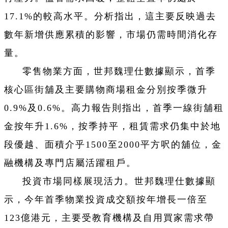
17.1%的較高水平。分析指出，這主要反映過去
數年新增供應累積的影響，市場仍需時間消化存
量。
零售物業方面，世邦魏理仕數據顯示，首季
核心區街舖及主要購物商場租金分別按季微升
0.9%及0.6%。高力報告則指出，首季一線街舖租
金按年升1.6%，按季持平，租賃需求仍集中於地
段優越、面積介乎1500至2000平方呎的舖位，金
融機構及專門店屬活躍租戶。
投資市場同樣展現活力。世邦魏理仕數據顯
示，今年首季物業投資成交額按年增長一倍至
123億港元，主要受教育機構及自用買家需求帶