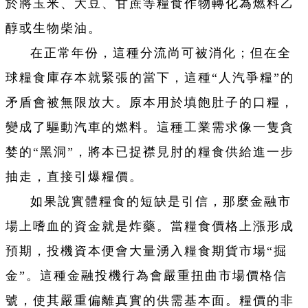
於將玉米、大豆、甘蔗等糧食作物轉化為燃料乙
醇或生物柴油。
在正常年份，這種分流尚可被消化；但在全
球糧食庫存本就緊張的當下，這種“人汽爭糧”的
矛盾會被無限放大。原本用於填飽肚子的口糧，
變成了驅動汽車的燃料。這種工業需求像一隻貪
婪的“黑洞”，將本已捉襟見肘的糧食供給進一步
抽走，直接引爆糧價。
如果說實體糧食的短缺是引信，那麼金融市
場上嗜血的資金就是炸藥。當糧食價格上漲形成
預期，投機資本便會大量湧入糧食期貨市場“掘
金”。這種金融投機行為會嚴重扭曲市場價格信
號，使其嚴重偏離真實的供需基本面。糧價的非