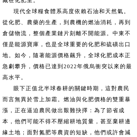
藏在化肥里。
現代全球糧食體系高度依賴石油和天然氣。
從化肥、農藥的生產，到農機的燃油消耗，再到
倉儲物流，整個產業鏈片刻離不開能源。中東不
僅是能源寶庫，也是全球重要的化肥和硫磺出口
地。如今，隨著能源價格飆升，全球化肥成本正
急劇攀升，價格已達到2022年俄烏衝突以來的最
高水平。
眼下正值北半球春耕的關鍵時期，這對農民
而言無異於雪上加霜。燃油與化肥價格的雙重暴
漲，正在逼迫農民做出艱難抉擇：為了節省成
本，他們可能不得不壓縮耕地質量，甚至棄耕邊
緣土地；面對氮肥等農資的短缺，他們或許會減