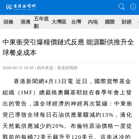
五年規
頭條
港澳
大灣區
台灣
內地
國際
財經
劃
中東衝突引爆糧價鏈式反應 能源斷供推升全
球餐桌成本
2026-04-13 16:26 | 稿件來源：香港新聞網
香港新聞網4月13日電 近日，國際貨幣基金
組織（IMF）總裁格奧爾基耶娃在春季年會上發
出的警告，讓全球經濟的神經再次緊繃：中東衝
突已導致全球每日石油供應量驟減約13%，液化
天然氣供應減少約20%。布倫特原油價格一度從
戰前的每桶72美元飆升至120美元。這串冰冷的