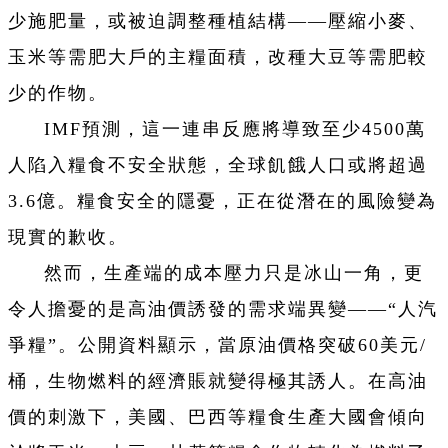
少施肥量，或被迫調整種植結構——壓縮小麥、
玉米等需肥大戶的主糧面積，改種大豆等需肥較
少的作物。
IMF預測，這一連串反應將導致至少4500萬
人陷入糧食不安全狀態，全球飢餓人口或將超過
3.6億。糧食安全的隱憂，正在從潛在的風險變為
現實的歉收。
然而，生產端的成本壓力只是冰山一角，更
令人擔憂的是高油價誘發的需求端異變——“人汽
爭糧”。公開資料顯示，當原油價格突破60美元/
桶，生物燃料的經濟賬就變得極其誘人。在高油
價的刺激下，美國、巴西等糧食生產大國會傾向