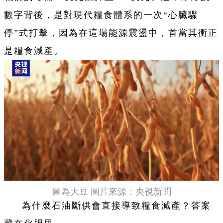
數字背後，是對現代糧食體系的一次“心臟驟
停”式打擊，因為在這場能源震盪中，首當其衝正
是糧食減產。
圖為大豆 圖片來源：央視新聞
為什麼石油斷供會直接導致糧食減產？答案