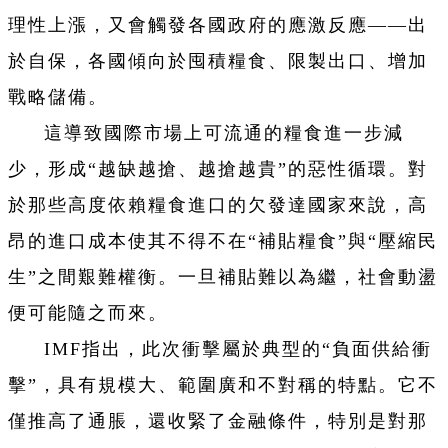
理性上漲，又會觸發各國政府的應激反應——出
於自保，各國傾向於囤積糧食、限製出口、增加
戰略儲備。
這導致國際市場上可流通的糧食進一步減
少，形成“越缺越搶、越搶越貴”的惡性循環。對
於那些高度依賴糧食進口的欠發達國家來說，高
昂的進口成本使其不得不在“補貼糧食”與“壓縮民
生”之間艱難權衡。一旦補貼難以為繼，社會動盪
便可能隨之而來。
IMF指出，此次衝擊屬於典型的“負面供給衝
擊”，具有規模大、範圍廣和不對稱的特點。它不
僅推高了通脹，還收緊了金融條件，特別是對那