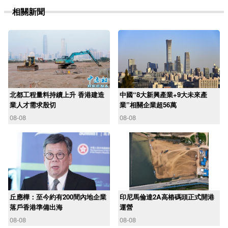
相關新聞
北都工程量料持續上升 香港建造
中國“8大新興產業+9大未來產
業人才需求殷切
業”相關企業超56萬
08-08
08-08
丘應樺：至今約有200間內地企業
印尼馬倫達2A高樁碼頭正式開港
落戶香港準備出海
運營
08-08
08-08