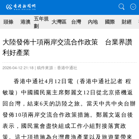
五年規
頭條
港澳
大灣區
台灣
內地
國際
財經
劃
大陸發佈十項兩岸交流合作政策 台業界讚
利好產業
2026-04-12 21:18 | 稿件來源：香港中通社
香港中通社4月12日電（
香港中通社記者 程
敏璇
）
中國國民黨主席鄭麗文12日從北京搭機返
回台灣，結束6天的訪陸之旅。當天中共中央台辦
發佈10項兩岸交流合作政策措施。鄭麗文返台後
表示，國民黨會盡快組成工作小組對接落實政
策。這十項措施為台灣農漁產業以及旅遊業帶來