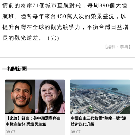
情前的兩岸71個城市直航對飛，每周890個大陸
航班、陸客每年來台450萬人次的榮景盛況，以
提升台灣在全球的觀光競爭力，平衡台灣日益增
長的觀光逆差。（完）
【編輯：李冉】
相關新聞
【來論】錢言：美中期選舉序曲
中國自主三代核電“華龍一號”迎
中極左偏好 恐壞民主黨
技術迭代升級
08-07
08-07