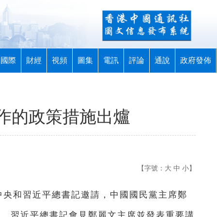
國際
財經
視頻
圖集
電訊
評論
通說
政府發佈
作的政策措施出爐
【字號：
大
中
小
】
共中央和習近平總書記邀請，中國國民黨主席鄭
訪。習近平總書記會見鄭麗文主席並發表重要講