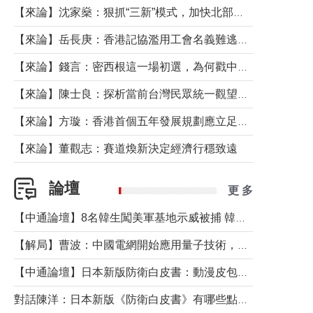
【來論】沈家燊：狠抓“三新”模式，加快北部都會區建設
【來論】岳長庚：香港記協濫用工會名義難逃法律制裁
【來論】錢言：密西根這一場初選，為何戳中了兩黨最痛的神經？
【來論】陳士良：探析當前台灣民眾統一觀望心態的深層成因
【來論】方璇：香港首個五年發展規劃應立足民生務實前行
【來論】董觀志：賽道煥新決定經濟行穩致遠
論壇
更 多
【中通論壇】8名韓生闖美軍基地示威被捕 韓國年輕人反美情緒從何而來？
【解局】曹波：中國電網開始應用量子技術，以後會不再停電嗎？
【中通論壇】日本新版防衛白皮書：動漫皮包藏不住軍國野心
對話陳洋：日本新版《防衛白皮書》有哪些點值得警惕？