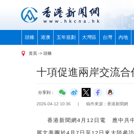
頭條
港澳
五年規劃
大灣區
台灣
內地
首頁
-> 頭條
十項促進兩岸交流合
分享到：
2026-04-12 10:36
|
稿件來源：香港新聞網
香港新聞網4月12日電 應中
麗文率團於4月7日至12日來大陸參