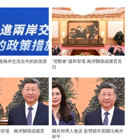
促進兩岸交流合作的政策措
“習鄭會”溫和登場 兩岸關係或撥雲見
日
和登場 兩岸關係或撥雲
國共領導人會談 藍營縣市長關注兩岸
和平