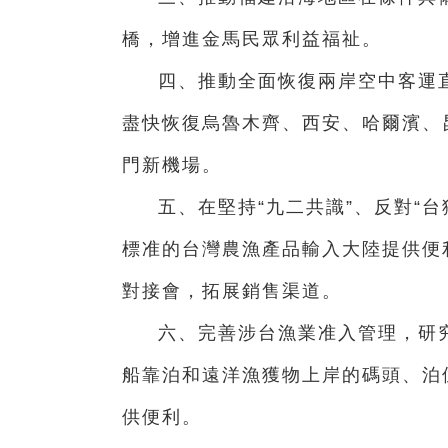
橋，增進金馬民眾利益福祉。
四、推動全面恢復兩岸空中客運
盡快恢復烏魯木齊、西安、哈爾濱、
門新機場。
五、在堅持“九二共識”、反對“
標准的台灣農漁產品輸入大陸提供便
對接會，拓展銷售渠道。
六、完善涉台漁業准入管理，研
船靠泊和遠洋漁獲物上岸的碼頭、泊
供便利。