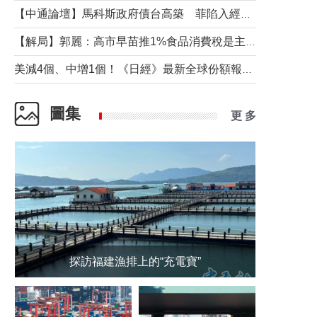
【中通論壇】馬科斯政府債台高築 菲陷入經濟困境與南海對抗惡循環？
【解局】郭麗：高市早苗推1%食品消費稅是主動作為還是被迫“飲鴆止渴”
美減4個、中增1個！《日經》最新全球份額報告透露了什麼？
圖集
更 多
探訪福建漁排上的“充電寶”