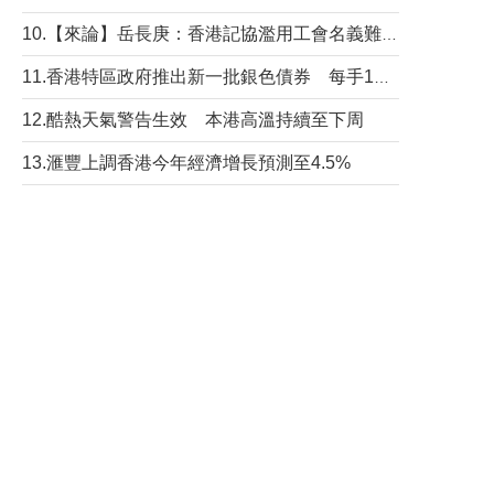
10.【來論】岳長庚：香港記協濫用工會名義難逃法律制裁
11.香港特區政府推出新一批銀色債券 每手1萬元保底息4.25厘
12.酷熱天氣警告生效 本港高溫持續至下周
13.滙豐上調香港今年經濟增長預測至4.5%