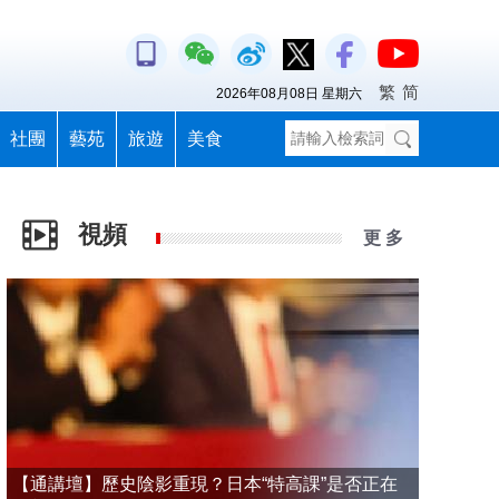
繁
简
2026年08月08日 星期六
社團
藝苑
旅遊
美食
視頻
更 多
【通講壇】歷史陰影重現？日本“特高課”是否正在