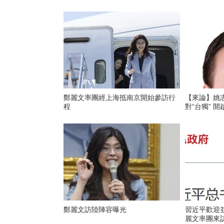
鄭麗文率團經上海抵南京開始參訪行
【來論】姚志
程
對“台獨” 
鄭麗文訪陸陣容曝光
習近平歡迎
麗文率團來