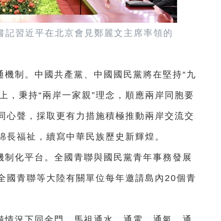
總書記習近平在北京會見鄭麗文主席率領的
通機制。中國共產黨、中國國民黨將在堅持“九
礎上，秉持“兩岸一家親”理念，順應兩岸同胞要
同心聲，採取更有力措施積極推動兩岸交流交
綿長福祉，續寫中華民族歷史新輝煌。
機制化平台。全國青聯與國民黨青年事務發展
全國青聯等大陸有關單位每年邀請島內20個青
備情況下同金門、馬祖通水、通電、通氣、通