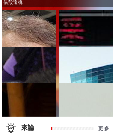
借殼還魂
來論
更 多