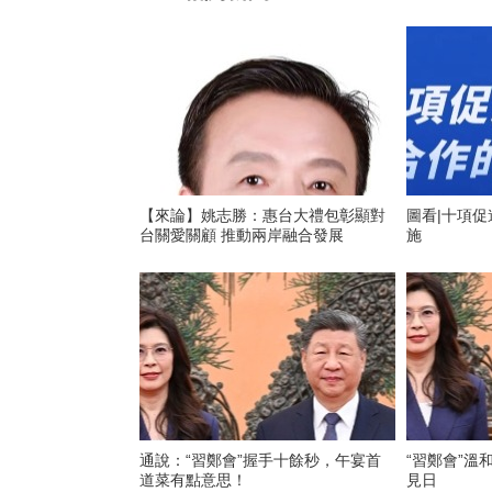
【來論】姚志勝：惠台大禮包彰顯對
圖看|十項
台關愛關顧 推動兩岸融合發展
施
通說：“習鄭會”握手十餘秒，午宴首
“習鄭會”溫
道菜有點意思！
見日