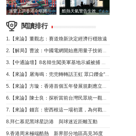
滙豐上調香港今年經濟增長預測至4.5%
酷熱天氣警告生效 本港高溫持續至下周
閱讀排行
1.【來論】董觀志：賽道煥新決定經濟行穩致遠
2.【解局】曹波：中國電網開始應用量子技術，以後會不再停電嗎？
3.【中通論壇】8名韓生闖美軍基地示威被捕 韓國年輕人反美情緒從何而來？
4.【來論】屠海鳴：兜兜轉轉話王虹 眾口鑠金“一邊倒”
5.【來論】方璇：香港首個五年發展規劃應立足民生務實前行
6.【來論】陳士良：探析當前台灣民眾統一觀望心態的深層成因
7.【來論】錢言：密西根這一場初選，為何戳中了兩黨最痛的神經？
8.拜仁慕尼黑球星訪港 與球迷近距離互動
9.香港周末極端酷熱 新界部分地區高見36度