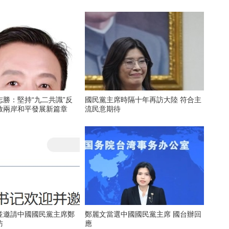
勝：堅持“九二共識”反
國民黨主席時隔十年再訪大陸 符合主
開啟兩岸和平發展新篇章
流民意期待
並邀請中國國民黨主席鄭
鄭麗文當選中國國民黨主席 國台辦回
訪
應