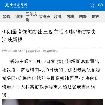
五年規
頭條
港澳
大灣區
台灣
內地
國際
財經
劃
伊朗最高領袖提出三點主張 包括賠償損失、
海峽新規
2026-04-10 14:15 | 稿件來源：香港中通社
香港中通社4月10日電 據伊朗塔斯尼姆通訊
社報道，當地時間4月9日晚間，伊朗最高領袖穆
傑塔巴·哈梅內伊就前任最高領袖阿里·哈梅內伊
殉難四十天和當前戰事等重大議題發表書面講
話。