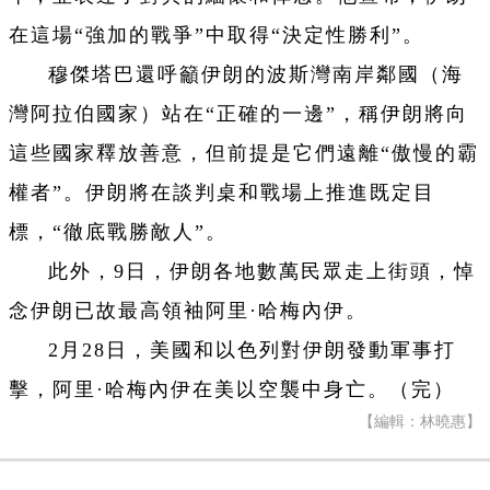
在這場“強加的戰爭”中取得“決定性勝利”。
穆傑塔巴還呼籲伊朗的波斯灣南岸鄰國（海
灣阿拉伯國家）站在“正確的一邊”，稱伊朗將向
這些國家釋放善意，但前提是它們遠離“傲慢的霸
權者”。伊朗將在談判桌和戰場上推進既定目
標，“徹底戰勝敵人”。
此外，9日，伊朗各地數萬民眾走上街頭，悼
念伊朗已故最高領袖阿里·哈梅內伊。
2月28日，美國和以色列對伊朗發動軍事打
擊，阿里·哈梅內伊在美以空襲中身亡。（完）
【編輯：林曉惠】