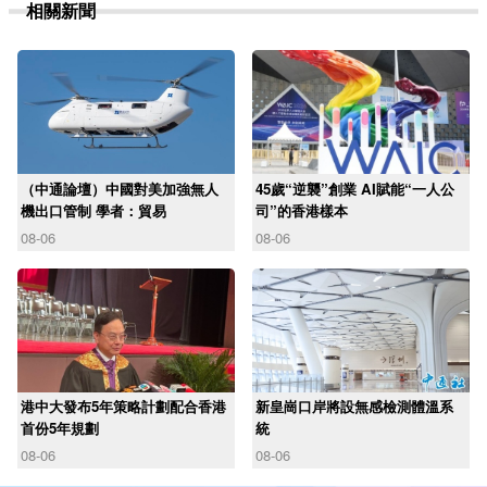
相關新聞
（中通論壇）中國對美加強無人
45歲“逆襲”創業 AI賦能“一人公
機出口管制 學者：貿易
司”的香港樣本
08-06
08-06
港中大發布5年策略計劃配合香港
新皇崗口岸將設無感檢測體溫系
首份5年規劃
統
08-06
08-06