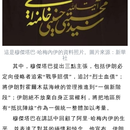
這是穆傑塔巴·哈梅內伊的資料照片。圖片來源：新華
社
其中，穆傑塔巴提出三點主張，包括伊朗必
定向侵略者追索“戰爭賠償”，追討“烈士血債”；
將伊朗對霍爾木茲海峽的管理推進到“一個新階
段”；伊朗絕不放棄自身正當權利，將把地區所
有“抵抗陣線”作為一個統一整體加以考量。
穆傑塔巴在講話中回顧了阿里·哈梅內伊的生
平，並表達了對其的緬懷和悼念。他宣布，伊朗