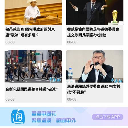
敏昂萊訪泰 緬甸現政府距與東
挪威足協向國際足聯道德委員會
盟“破冰”還有多遠？
提交涉因凡蒂諾3大指控
08-08
08-08
慈濟遭騙綠營要藍白道歉 柯文哲
台彰化縣國民黨整合輔選“破冰”
批“不要臉”
08-08
08-08