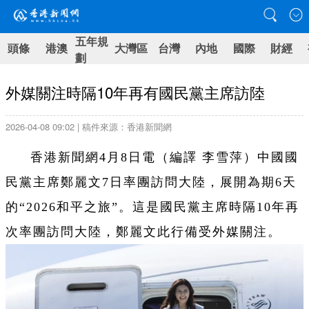
五年規
頭條
港澳
大灣區
台灣
內地
國際
財經
劃
外媒關注時隔10年再有國民黨主席訪陸
2026-04-08 09:02 | 稿件來源：香港新聞網
香港新聞網4月8日電（編譯 李雪萍）中國國
民黨主席鄭麗文7日率團訪問大陸，展開為期6天
的“2026和平之旅”。這是國民黨主席時隔10年再
次率團訪問大陸，鄭麗文此行備受外媒關注。