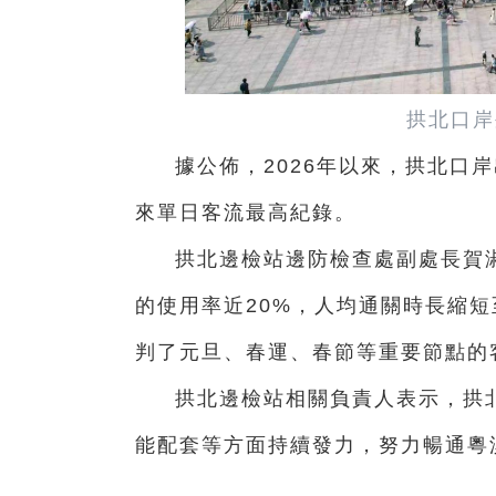
拱北口岸
據公佈，2026年以來，拱北口
來單日客流最高紀錄。
拱北邊檢站邊防檢查處副處長賀
的使用率近20%，人均通關時長縮短
判了元旦、春運、春節等重要節點的
拱北邊檢站相關負責人表示，拱
能配套等方面持續發力，努力暢通粵