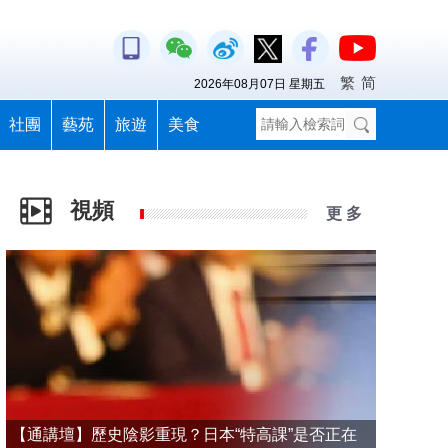
繁
简
2026年08月07日 星期五
社團
藝苑
旅遊
美食
視頻
更 多
【通講壇】歷史陰影重現？日本“特高課”是否正在