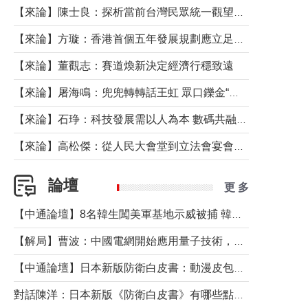
【來論】陳士良：探析當前台灣民眾統一觀望心態的深層成因
【來論】方璇：香港首個五年發展規劃應立足民生務實前行
【來論】董觀志：賽道煥新決定經濟行穩致遠
【來論】屠海鳴：兜兜轉轉話王虹 眾口鑠金“一邊倒”
【來論】石琤：科技發展需以人為本 數碼共融不應讓長者放棄傳統生活方式
【來論】高松傑：從人民大會堂到立法會宴會廳——香港管治新範式的完整拼圖
論壇
更 多
【中通論壇】8名韓生闖美軍基地示威被捕 韓國年輕人反美情緒從何而來？
【解局】曹波：中國電網開始應用量子技術，以後會不再停電嗎？
【中通論壇】日本新版防衛白皮書：動漫皮包藏不住軍國野心
對話陳洋：日本新版《防衛白皮書》有哪些點值得警惕？