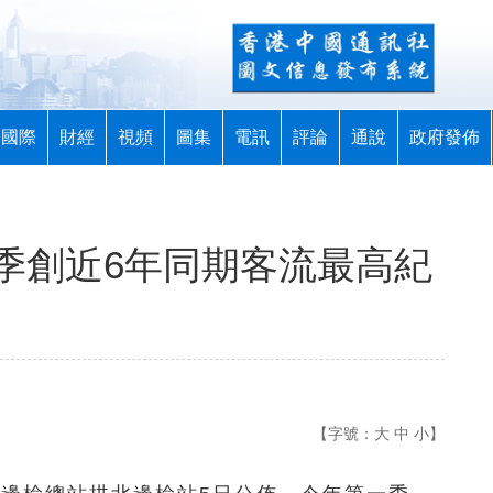
國際
財經
視頻
圖集
電訊
評論
通說
政府發佈
季創近6年同期客流最高紀
【字號：
大
中
小
】