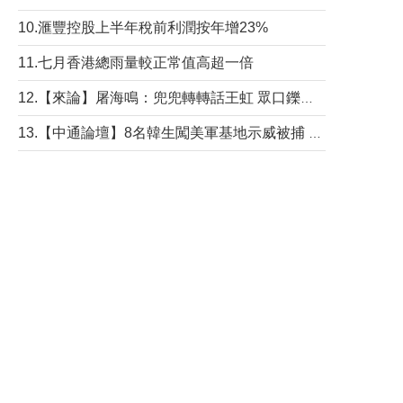
10.滙豐控股上半年稅前利潤按年增23%
11.七月香港總雨量較正常值高超一倍
12.【來論】屠海鳴：兜兜轉轉話王虹 眾口鑠金“一邊倒”
13.【中通論壇】8名韓生闖美軍基地示威被捕 韓國年輕人反美情緒從何而來？