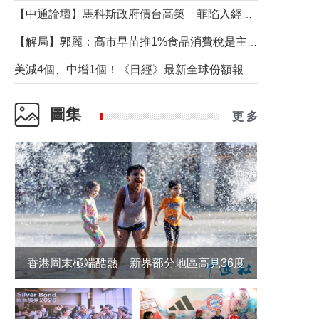
【中通論壇】馬科斯政府債台高築 菲陷入經濟困境與南海對抗惡循環？
【解局】郭麗：高市早苗推1%食品消費稅是主動作為還是被迫“飲鴆止渴”
美減4個、中增1個！《日經》最新全球份額報告透露了什麼？
圖集
更 多
香港周末極端酷熱 新界部分地區高見36度