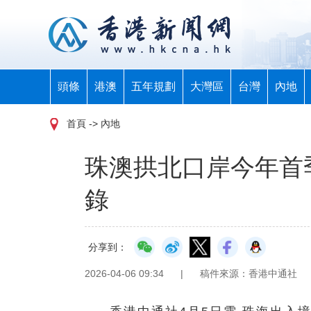
頭條
港澳
五年規劃
大灣區
台灣
內地
首頁
-> 內地
珠澳拱北口岸今年首
錄
分享到：
2026-04-06 09:34
|
稿件來源：香港中通社