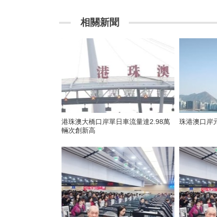
相關新聞
港珠澳大橋口岸單日車流量達2.98萬
珠港澳口岸
輛次創新高