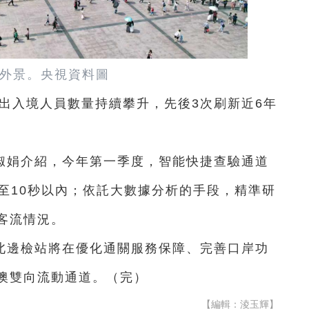
外景。央視資料圖
岸出入境人員數量持續攀升，先後3次刷新近6年
淑娟介紹，今年第一季度，智能快捷查驗通道
至10秒以內；依託大數據分析的手段，精準研
客流情況。
北邊檢站將在優化通關服務保障、完善口岸功
澳雙向流動通道。（完）
【編輯：淩玉輝】