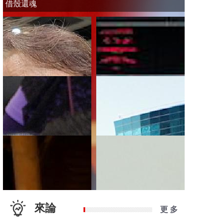
借殼還魂
來論
更 多