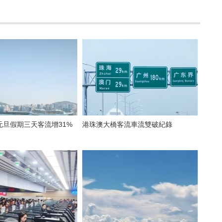
元旦假期三天客流增31%
港珠澳大橋客流車流雙破紀錄