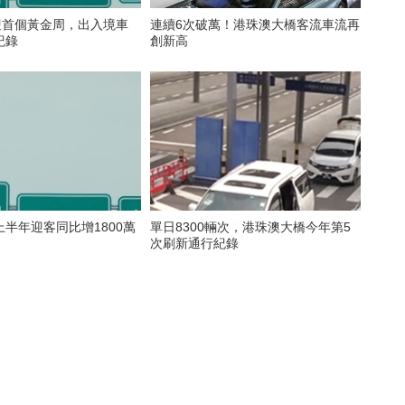
迎首個黃金周，出入境車
連續6次破萬！港珠澳大橋客流車流再
紀錄
創新高
半年迎客同比增1800萬
單日8300輛次，港珠澳大橋今年第5
次刷新通行紀錄