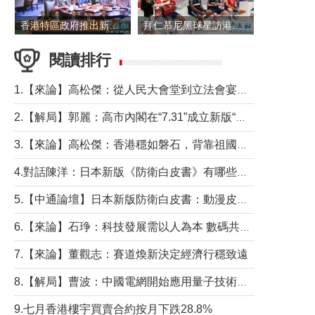
香港特區政府推出新一批銀色債券 每手1萬元保底息4.25厘
拜仁慕尼黑球星訪港 與球迷近距離互動
閱讀排行
1.【來論】高松傑：從人民大會堂到立法會宴會廳——香港管治新範式的完整拼圖
2.【解局】郭麗：高市內閣在“7.31”成立新版“特高課”意欲何為？
3.【來論】高松傑：香港穩如磐石，背靠祖國才是真正的“終極護城河”
4.對話陳洋：日本新版《防衛白皮書》有哪些點值得警惕？
5.【中通論壇】日本新版防衛白皮書：動漫皮包藏不住軍國野心
6.【來論】石琤：科技發展需以人為本 數碼共融不應讓長者放棄傳統生活方式
7.【來論】董觀志：賽道煥新決定經濟行穩致遠
8.【解局】曹波：中國電網開始應用量子技術，以後會不再停電嗎？
9.七月香港樓宇買賣合約按月下跌28.8%