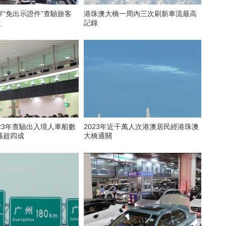
“免出示證件”查驗旅客
港珠澳大橋一周內三次刷新車流最高
次
記錄
23年查驗出入境人車船數
2023年近千萬人次港澳居民經港珠澳
漲超四成
大橋通關