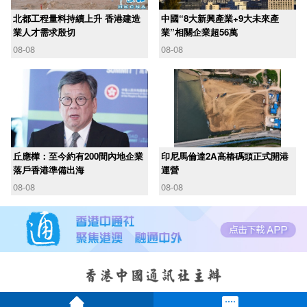
北都工程量料持續上升 香港建造
中國“8大新興產業+9大未來產
業人才需求殷切
業”相關企業超56萬
08-08
08-08
丘應樺：至今約有200間內地企業
印尼馬倫達2A高樁碼頭正式開港
落戶香港準備出海
運營
08-08
08-08