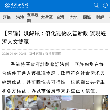
五年規
頭條
港澳
大灣區
台灣
內地
國際
財經
劃
【來論】洪錦鉉：優化寵物友善新政 實現經
濟人文雙贏
2026-04-04 20:46 | 稿件來源：香港新聞網
香港特區政府計劃修訂法例，容許狗隻在符
合條件下進入獲批准食肆，政策符合社會需求與
經濟效益，具前瞻性與可行性，也兼顧公共衛生
和各方權益，為城市發展帶來多重正向價值。