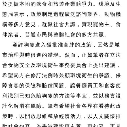
於提振本地的飲食和旅遊產業競爭力。環境及生
態局表示，政策制定過程廣泛諮詢業界、動物機
構等多方意見，凝聚社會共識，實現寵物主、食
肆業者、普通市民與整體社會的多方共贏。
容許狗隻進入獲批准食肆的政策，固然是城
市治理與時俱進的體現。然而，正如筆者在立法
會食物安全及環境衛生事務委員會上提出建議，
希望局方在修訂法例時兼顧環境衛生的爭議、保
障食客的保險和賠償問題、讓餐廳員工和食客便
利識別已知危險狗隻的方法等事宜，並以務實設
計化解潛在風險。筆者希望社會各界在看待此政
策時，以開放思維釋放經濟活力，以人文關懷推
動社會包容，為香港建設更友善、更包容、更具