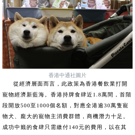
香港中通社圖片
從經濟層面而言，此政策為香港餐飲業打開
寵物經濟新藍海。香港持牌食肆近1.8萬間，首階
段開放500至1000個名額，對應全港逾30萬隻寵
物犬、龐大的寵物主消費群體，商機潛力十足。
成功中籤的食肆只需繳付140元的費用，以在其