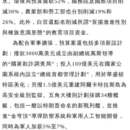
水。環保局預算擬砍52%，國務院及國際項目削
減30%，農業部和勞工部也分別削減19%和
26%。此外，白宮還點名削減所謂“宣揚激進性別
與種族意識形態”的教育項目資金。
為配合軍事擴張，預算案還包括多項新設計
劃：撥款3000萬美元成立由副總統萬斯領導
的“國家欺詐調查局”；投入100億美元在國家公
園系統內設立“總統首都管理計劃”，用於華盛頓
特區美化；另撥1.5億美元重建阿爾卡特拉斯島為
高安全級別監獄。五角大樓則計劃採購34艘艦
艇，包括一艘以特朗普命名的新戰列艦，並推
進“金穹頂”導彈防禦系統和軍用人工智能開發，
同時為軍人加薪5%至7%。