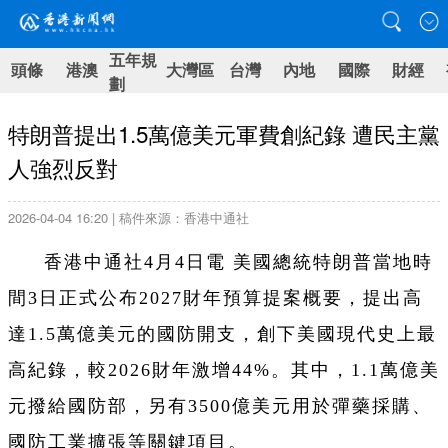
五年規
頭條
港澳
大灣區
台灣
內地
國際
財經
劃
特朗普提出1.5萬億美元軍費創紀錄 遭民主黨
人強烈反對
2026-04-04 16:20 | 稿件來源：香港中通社
香港中通社4月4日電 美國總統特朗普當地時
間3日正式公布2027財年預算提案概要，提出高
達1.5萬億美元的國防開支，創下美國現代史上最
高紀錄，較2026財年激增44%。其中，1.1萬億美
元撥給國防部，另有3500億美元用於彈藥採購、
國防工業擴張等關鍵項目。