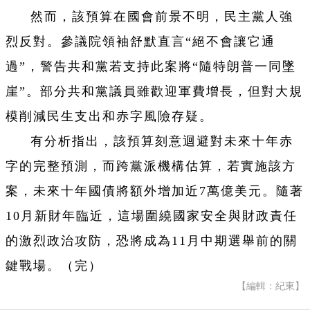
然而，該預算在國會前景不明，民主黨人強
烈反對。參議院領袖舒默直言“絕不會讓它通
過”，警告共和黨若支持此案將“隨特朗普一同墜
崖”。部分共和黨議員雖歡迎軍費增長，但對大規
模削減民生支出和赤字風險存疑。
有分析指出，該預算刻意迴避對未來十年赤
字的完整預測，而跨黨派機構估算，若實施該方
案，未來十年國債將額外增加近7萬億美元。隨著
10月新財年臨近，這場圍繞國家安全與財政責任
的激烈政治攻防，恐將成為11月中期選舉前的關
鍵戰場。（完）
【編輯：紀東】