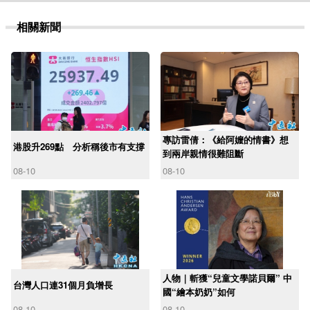
相關新聞
專訪雷倩：《給阿嬤的情書》想
港股升269點 分析稱後市有支撐
到兩岸親情很難阻斷
08-10
08-10
人物｜斬獲“兒童文學諾貝爾” 中
台灣人口連31個月負增長
國“繪本奶奶”如何
08-10
08-10