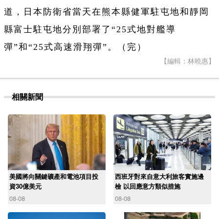
道，日本防衛省當天在熊本縣健軍駐屯地和靜岡
縣富士駐屯地分別部署了“25式地對艦導
彈”和“25式高速滑翔彈”。（完）
【編輯：林曉惠】
相關新聞
美國將向關鍵礦產和電池項目投
西班牙對來自意大利旅客實施邊
資30億美元
檢 以回應意方類似措施
08-08
08-08