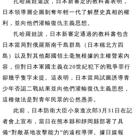
扎哈羅娃還說，日本新審定的教科書表明，
日本領導層企圖剝奪年輕一代了解歷史真相的權
利，並向他們灌輸復仇主義思想。
扎哈羅娃說，日本新審定通過的教科書包含
日本當局對俄羅斯南千島群島（日本稱北方四
島）以及對其他鄰國領土毫無根據的主權聲索內
容，但對日本軍國主義在20世紀犯下的戰爭罪行
卻幾乎隻字未提。這表明，日本當局試圖誘導青
少年否認二戰結果並向他們灌輸復仇主義思想，
這種做法是對青年民眾的公然愚弄。
此前，日本防衛大臣小泉進次郎3月31日在記
者會上宣布，當日在熊本縣和靜岡縣部署了具
備“對敵基地攻擊能力”的遠程導彈。據日媒報