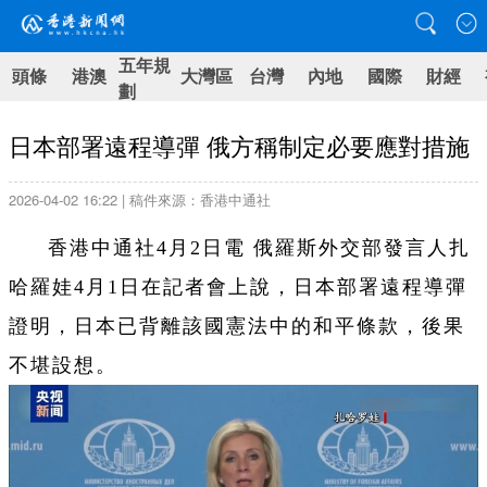
五年規
頭條
港澳
大灣區
台灣
內地
國際
財經
劃
日本部署遠程導彈 俄方稱制定必要應對措施
2026-04-02 16:22 | 稿件來源：香港中通社
香港中通社4月2日電 俄羅斯外交部發言人扎
哈羅娃4月1日在記者會上說，日本部署遠程導彈
證明，日本已背離該國憲法中的和平條款，後果
不堪設想。