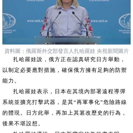
資料圖：俄羅斯外交部發言人扎哈羅娃 央視新聞圖片
扎哈羅娃說，俄方正在認真研究日方舉動，
以制定必要應對措施，確保俄方擁有足夠的防禦
能力。
扎哈羅娃表示，日本在其境內部署遠程導彈
系統並擴充打擊武器，是其“再軍事化”危險路線
的體現。日方此舉，再加上其篡改歷史的行為，
後果不堪設想。