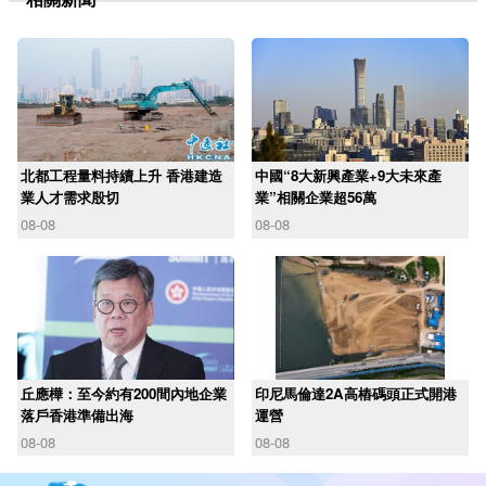
北都工程量料持續上升 香港建造
中國“8大新興產業+9大未來產
業人才需求殷切
業”相關企業超56萬
08-08
08-08
丘應樺：至今約有200間內地企業
印尼馬倫達2A高樁碼頭正式開港
落戶香港準備出海
運營
08-08
08-08