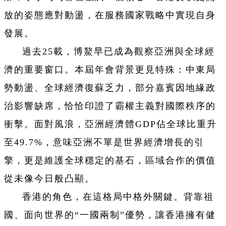
放的姿態應對動盪，在服務國家戰略中實現自身
發展。
過去25載，博鰲早已成為觀察亞洲與全球經
濟的重要窗口。本屆年會背景更見特殊：中東局
勢動盪、全球經濟復蘇乏力，部分嘉賓因地緣政
治影響缺席，恰恰印證了霸權主義對國際秩序的
衝擊。面對風浪，亞洲經濟體GDP佔全球比重升
至49.7%，意味亞洲不單是世界經濟增長的引
擎，更是維護全球穩定的基石，區域合作的價值
從未像今日般凸顯。
香港的角色，在這格局中格外關鍵。背靠祖
國、面向世界的“一國兩制”優勢，讓香港擁有健