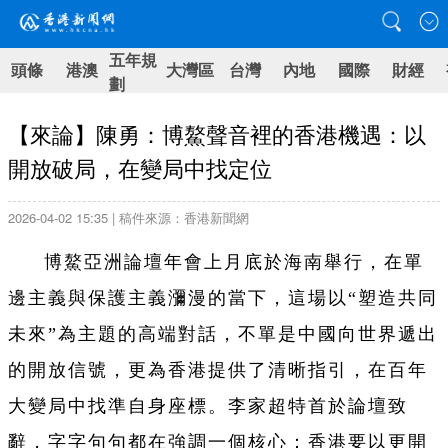
五年規
頭條
港澳
大灣區
台灣
內地
國際
財經
劃
【來論】陳勇：博鰲聲音裡的香港機遇：以
開放破局，在變局中找定位
2026-04-02 15:35 | 稿件來源：香港新聞網
博鰲亞洲論壇年會上月底於海南舉行，在單
邊主義與保護主義瀰漫的當下，這場以“塑造共同
未來”為主題的高端對話，不單是中國向世界遞出
的開放信號，更為香港提供了清晰指引，在百年
大變局中找準自身座標。李家超特首於論壇致
辭，字字句句都在強調一個核心：香港要以更開