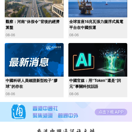
觀察：河南“休假令”背後的經濟
全球首座16兆瓦張力腿浮式風電
算盤
平台在中國投運
08-06
08-06
中國科研人員確證新型粒子“膠
中國官媒：用“Token”還是“詞
球”的存在
元”事關科技話語
08-06
08-06