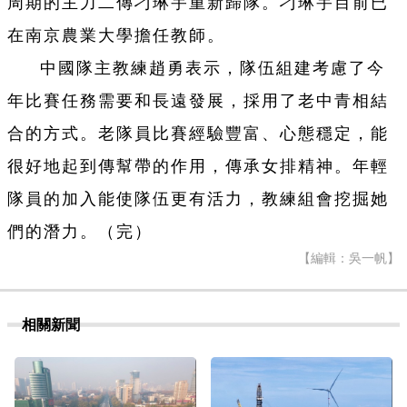
周期的主力二傳刁琳宇重新歸隊。刁琳宇目前已
在南京農業大學擔任教師。
中國隊主教練趙勇表示，隊伍組建考慮了今
年比賽任務需要和長遠發展，採用了老中青相結
合的方式。老隊員比賽經驗豐富、心態穩定，能
很好地起到傳幫帶的作用，傳承女排精神。年輕
隊員的加入能使隊伍更有活力，教練組會挖掘她
們的潛力。（完）
【編輯：吳一帆】
相關新聞