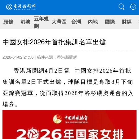
五年規
頭條
港澳
大灣區
台灣
內地
國際
財經
劃
中國女排2026年首批集訓名單出爐
2026-04-02 21:50 | 稿件來源：香港新聞網
香港新聞網4月2日電 中國女排2026年首批
集訓名單2日正式出爐，球隊目標是奪取8月下旬
亞錦賽冠軍，從而取得2028年洛杉磯奧運會的入
場券。