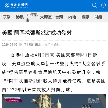
五年規
頭條
港澳
大灣區
台灣
內地
國際
財經
劃
美國“阿耳忒彌斯2號”成功發射
2026-04-02 10:47 | 稿件來源：香港中通社
香港中通社4月2日電 美國東部時間1日傍
晚，美國航空航天局新一代登月火箭“太空發射系
統”從佛羅里達州肯尼迪航天中心發射升空，執
行“阿耳忒彌斯2號”載人繞月飛行任務。這是美國
自1972年以來首次載人飛向月球。