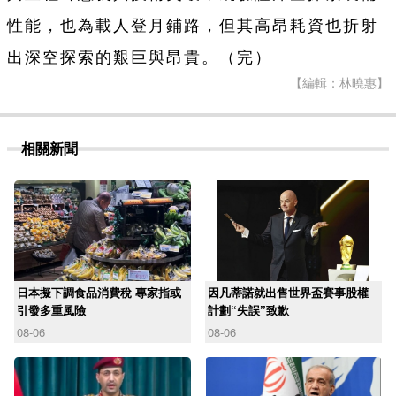
性能，也為載人登月鋪路，但其高昂耗資也折射
出深空探索的艱巨與昂貴。（完）
【編輯：林曉惠】
相關新聞
日本擬下調食品消費稅 專家指或
因凡蒂諾就出售世界盃賽事股權
引發多重風險
計劃“失誤”致歉
08-06
08-06