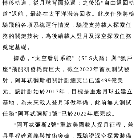
轉移軌道，從月球背面掠過；之後沿“自由返回軌
道”返航，最終在太平洋濺落回收。此次任務將檢
驗飛船各項系統運行情況，驗證支持載人探索任
務的關鍵技術，為後續載人登月及深空探索任務
奠定基礎。
據悉，“太空發射系統”（SLS火箭）與“獵戶
座”飛船研發耗資巨大，截至2022年首次測試發
射，阿耳忒彌斯相關計劃總支出已達499億美
元。該計劃始於2017年，目標是重返月球並建立
基地，為未來載人登月球做準備，此前無人測試
任務“阿耳忒彌斯1號”已於2022年底完成。
“阿耳忒彌斯2號”重啟美國載人探月征程，兼
具里程碑意義與技術突破，既驗證深空探索裝備