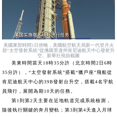
美國東部時間1日傍晚，美國航空航天局新一代登月火
箭“太空發射系統”從佛羅里達州肯尼迪航天中心發射升
空。新華社視頻截圖
美東時間當天18時35分許（北京時間2日6時
35分許），“太空發射系統”搭載“獵戶座”飛船從
肯尼迪航天中心的39B發射台升空，搭載4名宇航
員飛行，展開為期10天的任務。
第1到第2天主要在近地軌道完成系統檢測，
隨後執行關鍵的奔月變軌；第3到第4天進入月球