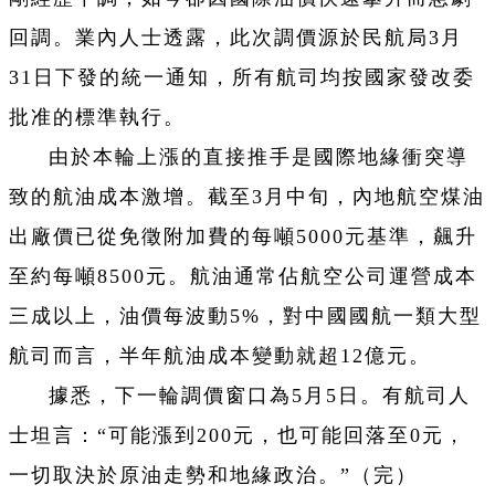
回調。業內人士透露，此次調價源於民航局3月
31日下發的統一通知，所有航司均按國家發改委
批准的標準執行。
由於本輪上漲的直接推手是國際地緣衝突導
致的航油成本激增。截至3月中旬，內地航空煤油
出廠價已從免徵附加費的每噸5000元基準，飆升
至約每噸8500元。航油通常佔航空公司運營成本
三成以上，油價每波動5%，對中國國航一類大型
航司而言，半年航油成本變動就超12億元。
據悉，下一輪調價窗口為5月5日。有航司人
士坦言：“可能漲到200元，也可能回落至0元，
一切取決於原油走勢和地緣政治。”（完）