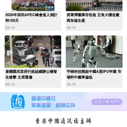
2026年深圳APEC峰會進入倒計
美軍彈藥庫存告急 五角大樓促廠
時100天
商加速生產
08-10
08-10
泰國暖武里府行政組織辦公樓發
宇樹科技開啟中國A股IPO申購 市
生槍擊 主席重傷
場料中籤率偏低
08-10
08-10