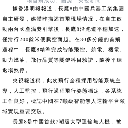
場首飛成功。圖源：央視新聞
據香港明報報道，長鷹8由中國兵器工業集團
自主研發，媒體昨描述首飛現場情况，在自主啟
動兩台國產渦槳引擎後，長鷹8沿跑道平穩加速，
僅滑行200餘米便騰空而起。在30多分鐘的首飛
過程中，長鷹8精準完成智能飛控、航電、機電、
動力燃油、飛行品質等關鍵科目驗證，隨後平穩
返場煞停。
央視報道稱，此次飛行全程採用智能系統主
導，人工監控，飛行過程飛行姿態穩定，各系統
工作良好，標誌中國在7噸級智能無人運輸平台領
域實現重要突破。
長鷹8是中國首款7噸級大型運輸無人機，被