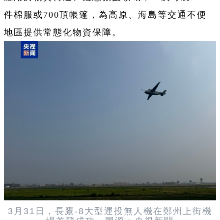
件棉服或700頂帳篷，為高原、海島等交通不便
地區提供常態化物資保障。
3月31日，長鷹-8大型運投無人機在鄭州上街機