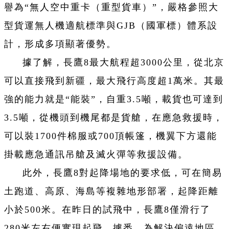
譽為“無人空中重卡（重型貨車）”，嚴格參照大
型貨運無人機適航標準與GJB（國軍標）體系設
計，形成多項顯著優勢。
據了解，長鷹8最大航程超3000公里，從北京
可以直接飛到新疆，最大飛行高度超1萬米。其最
強的能力就是“能裝”，自重3.5噸，載貨也可達到
3.5噸，從機頭到機尾都是貨艙，在應急救援時，
可以裝1700件棉服或700頂帳篷，機翼下方還能
掛載應急通訊吊艙及滅火彈等救援設備。
此外，長鷹8對起降場地的要求低，可在簡易
土跑道、高原、海島等複雜地形部署，起降距離
小於500米。在昨日的試飛中，長鷹8僅滑行了
280米左右便實現起飛。據悉，為解決偏遠地區