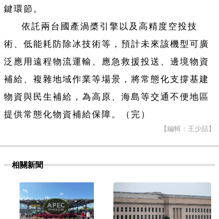
鍵環節。
依託兩台國產渦槳引擎以及高精度空投技
術、低能耗防除冰技術等，預計未來該機型可廣
泛應用遠程物流運輸、應急救援投送、邊境物資
補給、複雜地域作業等場景，將常態化支撐基建
物資與民生補給，為高原、海島等交通不便地區
提供常態化物資補給保障。（完）
【編輯：王少喆】
相關新聞