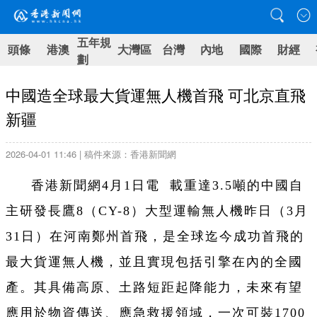
五年規
頭條
港澳
大灣區
台灣
內地
國際
財經
劃
中國造全球最大貨運無人機首飛 可北京直飛
新疆
2026-04-01 11:46 | 稿件來源：香港新聞網
香港新聞網4月1日電 載重達3.5噸的中國自
主研發長鷹8（CY-8）大型運輸無人機昨日（3月
31日）在河南鄭州首飛，是全球迄今成功首飛的
最大貨運無人機，並且實現包括引擎在內的全國
產。其具備高原、土路短距起降能力，未來有望
應用於物資傳送、應急救援領域，一次可裝1700