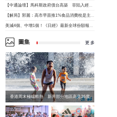
【中通論壇】馬科斯政府債台高築 菲陷入經濟困境與南海對抗惡循環？
【解局】郭麗：高市早苗推1%食品消費稅是主動作為還是被迫“飲鴆止渴”
美減4個、中增1個！《日經》最新全球份額報告透露了什麼？
圖集
更 多
香港周末極端酷熱 新界部分地區高見36度