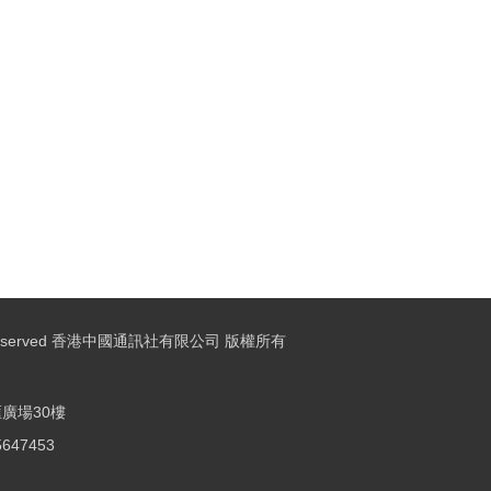
ights Reserved 香港中國通訊社有限公司 版權所有
廣場30樓
25647453