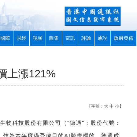
國際
財經
視頻
圖集
電訊
評論
通說
政府發佈
上漲121%
【字號：
大
中
小
】
適生物科技股份有限公司（“德適”；股份代號：
市。作為本年度備受矚目的AI醫療標的，德適成