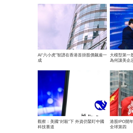
AI“六小虎”智譜在香港首掛股價飆逾一
大模型第一股
成
為何讓美企
觀察：美國“封殺”下 外資仍緊盯中國
​港股IPO
科技賽道
全球第四