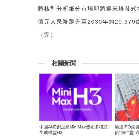
體核型分析細分市場即將迎來爆發式增長
億元人民幣躍升至2030年的20.37
（完）
相關新聞
中國AI初創企業MiniMax發布多模態
港股IPO集
生成模型H3
倍“同仁堂”