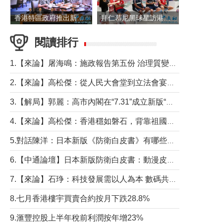
香港特區政府推出新一批銀色債券 每手1萬元保底息4.25厘
拜仁慕尼黑球星訪港 與球迷近距離互動
閱讀排行
1.【來論】屠海鳴：施政報告第五份 治理質變脈絡清
2.【來論】高松傑：從人民大會堂到立法會宴會廳——香港管治新範式的完整拼圖
3.【解局】郭麗：高市內閣在“7.31”成立新版“特高課”意欲何為？
4.【來論】高松傑：香港穩如磐石，背靠祖國才是真正的“終極護城河”
5.對話陳洋：日本新版《防衛白皮書》有哪些點值得警惕？
6.【中通論壇】日本新版防衛白皮書：動漫皮包藏不住軍國野心
7.【來論】石琤：科技發展需以人為本 數碼共融不應讓長者放棄傳統生活方式
8.七月香港樓宇買賣合約按月下跌28.8%
9.滙豐控股上半年稅前利潤按年增23%