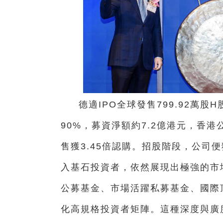
德適IPO全球發售799.92萬
90%，募資淨額約7.2億港元，香港
售獲3.45倍認購。招股階段，公司
入基石投資者，依然展現出極強的市
公募基金、市場活躍私募基金、國際
化高規格投資者矩陣。這種深度與廣