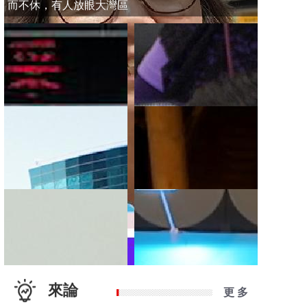
而不休，有人放眼大灣區
來論
更 多