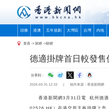
頭條
港澳
五年規劃
大灣區
台灣
內地
首頁
-> 財經 ->財經
德適掛牌首日較發售價
分享到：
2026-03-31 12:33
|
稿件來源：香港新聞網
香港新聞網3月31日電 杭州德
02526.HK）在港交所主板掛牌上