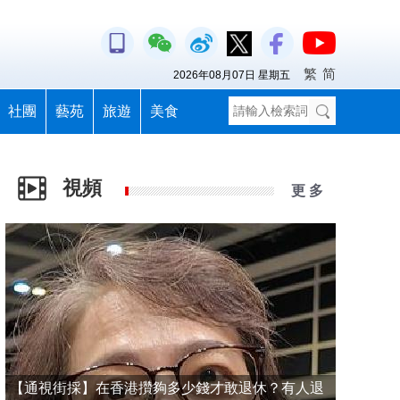
繁
简
2026年08月07日 星期五
社團
藝苑
旅遊
美食
視頻
更 多
【通視街採】在香港攢夠多少錢才敢退休？有人退