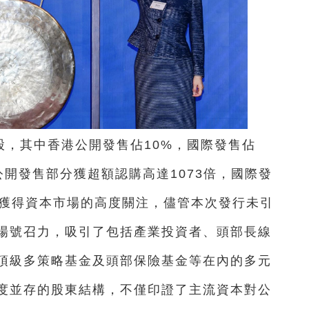
股H股，其中香港公開發售佔10%，國際發售佔
公開發售部分獲超額認購高達1073倍，國際發
便獲得資本市場的高度關注，儘管本次發行未引
場號召力，吸引了包括產業投資者、頭部長線
頂級多策略基金及頭部保險基金等在內的多元
度並存的股東結構，不僅印證了主流資本對公