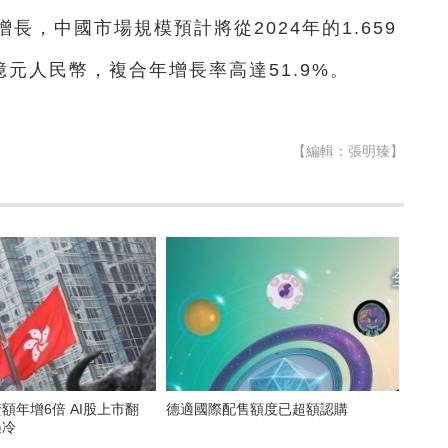
，中國市場規模預計將從2024年的1.659
9億元人民幣，複合年增長率高達51.9%。
【編輯：張明臻】
資額年增6倍 AI股上市翻
德適國際配售額度已超額認購
遇冷