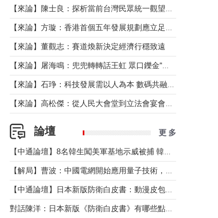
【來論】陳士良：探析當前台灣民眾統一觀望心態的深層成因
【來論】方璇：香港首個五年發展規劃應立足民生務實前行
【來論】董觀志：賽道煥新決定經濟行穩致遠
【來論】屠海鳴：兜兜轉轉話王虹 眾口鑠金“一邊倒”
【來論】石琤：科技發展需以人為本 數碼共融不應讓長者放棄傳統生活方式
【來論】高松傑：從人民大會堂到立法會宴會廳——香港管治新範式的完整拼圖
論壇
更 多
【中通論壇】8名韓生闖美軍基地示威被捕 韓國年輕人反美情緒從何而來？
【解局】曹波：中國電網開始應用量子技術，以後會不再停電嗎？
【中通論壇】日本新版防衛白皮書：動漫皮包藏不住軍國野心
對話陳洋：日本新版《防衛白皮書》有哪些點值得警惕？