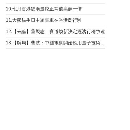
10.七月香港總雨量較正常值高超一倍
11.大熊貓生日主題電車在香港島行駛
12.【來論】董觀志：賽道煥新決定經濟行穩致遠
13.【解局】曹波：中國電網開始應用量子技術，以後會不再停電嗎？