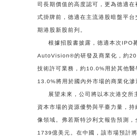
司長期價值的高度認可，更為德適在
式掛牌前，德適在主流港股暗盤平台
期港股新股前列。
根據招股書披露，德適本次IPO募
AutoVision®的研發及商業化，約2
技術許可業務，約10.0%用於其他
13.0%將用於國內外市場的商業化滲
展望未來，公司將以本次港交所
資本市場的資源優勢與平臺力量，持
像領域。弗若斯特沙利文報告預測，全
1739億美元。在中國，該市場預計將