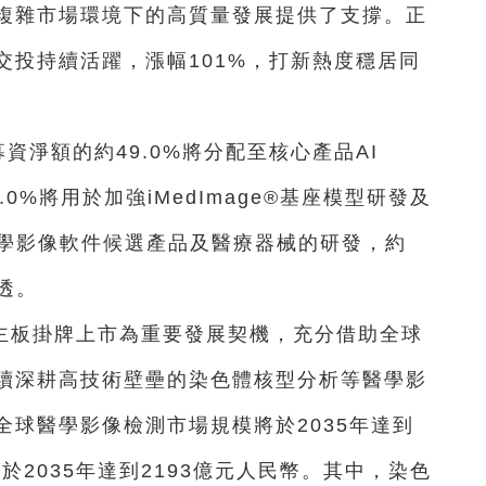
複雜市場環境下的高質量發展提供了支撐。正
交投持續活躍，漲幅101%，打新熱度穩居同
資淨額的約49.0%將分配至核心產品AI
0.0%將用於加強iMedImage®基座模型研發及
醫學影像軟件候選產品及醫療器械的研發，約
透。
主板掛牌上市為重要發展契機，充分借助全球
續深耕高技術壁壘的染色體核型分析等醫學影
球醫學影像檢測市場規模將於2035年達到
於2035年達到2193億元人民幣。其中，染色