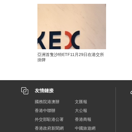
亞洲首隻沙特ETF11月29日在港交所
掛牌
友情鏈接
國務院港澳辦
文匯報
香港中聯辦
大公報
外交部駐港公署
香港商報
香港政府新聞網
中國旅遊網