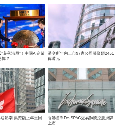
“花落港股”！中國AI企業
港交所年內上市97家公司募資額2451
忌憚？
億港元
開年迎熱潮 集資額上年重回
香港首單De-SPAC交易獅騰控股掛牌
上市