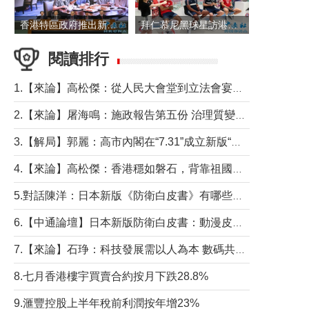
香港特區政府推出新一批銀色債券 每手1萬元保底息4.25厘
拜仁慕尼黑球星訪港 與球迷近距離互動
閱讀排行
1.【來論】高松傑：從人民大會堂到立法會宴會廳——香港管治新範式的完整拼圖
2.【來論】屠海鳴：施政報告第五份 治理質變脈絡清
3.【解局】郭麗：高市內閣在“7.31”成立新版“特高課”意欲何為？
4.【來論】高松傑：香港穩如磐石，背靠祖國才是真正的“終極護城河”
5.對話陳洋：日本新版《防衛白皮書》有哪些點值得警惕？
6.【中通論壇】日本新版防衛白皮書：動漫皮包藏不住軍國野心
7.【來論】石琤：科技發展需以人為本 數碼共融不應讓長者放棄傳統生活方式
8.七月香港樓宇買賣合約按月下跌28.8%
9.滙豐控股上半年稅前利潤按年增23%