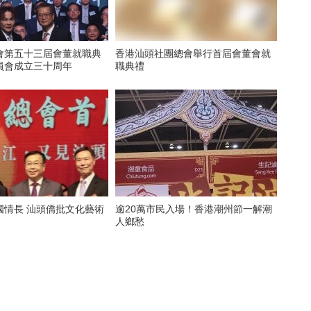
會第五十三屆會董就職典
香港汕頭社團總會舉行首屆會董會就
員會成立三十周年
職典禮
國情長 汕頭僑批文化藝術
逾20萬市民入場！香港潮州節一解潮
人鄉愁