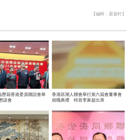
【編輯：梁嘉軒】
協歷屆香港委員聯誼會舉
香港區潮人聯會舉行第六屆會董事會
度懇談會
就職典禮 特首李家超出席