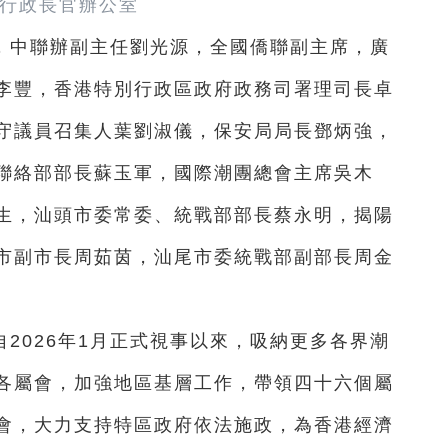
行政長官辦公室
，中聯辦副主任劉光源，全國僑聯副主席，廣
李豐，香港特別行政區政府政務司署理司長卓
守議員召集人葉劉淑儀，保安局局長鄧炳強，
聯絡部部長蘇玉軍，國際潮團總會主席吳木
生，汕頭市委常委、統戰部部長蔡永明，揭陽
市副市長周茹茵，汕尾市委統戰部副部長周金
2026年1月正式視事以來，吸納更多各界潮
各屬會，加強地區基層工作，帶領四十六個屬
會，大力支持特區政府依法施政，為香港經濟