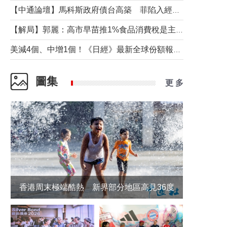
【中通論壇】馬科斯政府債台高築 菲陷入經濟困境與南海對抗惡循環？
【解局】郭麗：高市早苗推1%食品消費稅是主動作為還是被迫“飲鴆止渴”
美減4個、中增1個！《日經》最新全球份額報告透露了什麼？
圖集
更 多
香港周末極端酷熱 新界部分地區高見36度