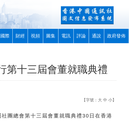
國際
財經
視頻
圖集
電訊
評論
通說
政府發佈
行第十三屆會董就職典禮
【字號：
大
中
小
】
屬社團總會第十三屆會董就職典禮30日在香港