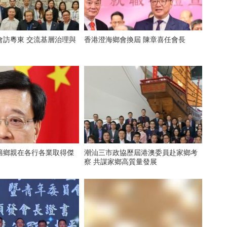
會訪粵東 交流基層治理與
香港澄海鄉會換屆 陳章喜任會長
籍鄉親在各行各業取得傑
潮汕三市政協歷屆港澳委員赴家鄉考
察 共謀家鄉高質量發展