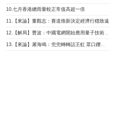
10.七月香港總雨量較正常值高超一倍
11.【來論】董觀志：賽道煥新決定經濟行穩致遠
12.【解局】曹波：中國電網開始應用量子技術，以後會不再停電嗎？
13.【來論】屠海鳴：兜兜轉轉話王虹 眾口鑠金“一邊倒”