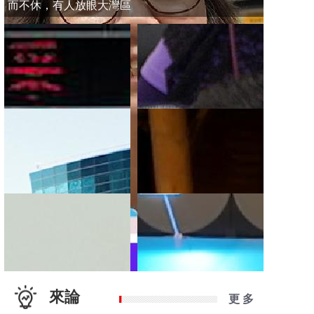
而不休，有人放眼大灣區
來論
更 多