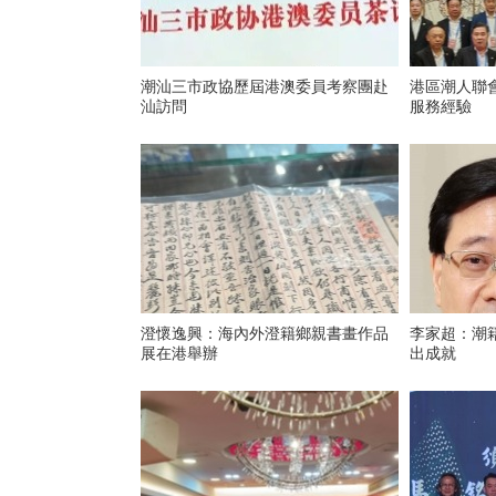
潮汕三市政協歷屆港澳委員考察團赴
港區潮人聯
汕訪問
服務經驗
澄懷逸興：海內外澄籍鄉親書畫作品
李家超：潮
展在港舉辦
出成就