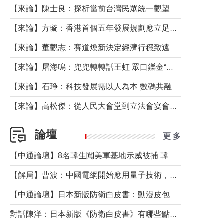
【來論】陳士良：探析當前台灣民眾統一觀望心態的深層成因
【來論】方璇：香港首個五年發展規劃應立足民生務實前行
【來論】董觀志：賽道煥新決定經濟行穩致遠
【來論】屠海鳴：兜兜轉轉話王虹 眾口鑠金“一邊倒”
【來論】石琤：科技發展需以人為本 數碼共融不應讓長者放棄傳統生活方式
【來論】高松傑：從人民大會堂到立法會宴會廳——香港管治新範式的完整拼圖
論壇
更 多
【中通論壇】8名韓生闖美軍基地示威被捕 韓國年輕人反美情緒從何而來？
【解局】曹波：中國電網開始應用量子技術，以後會不再停電嗎？
【中通論壇】日本新版防衛白皮書：動漫皮包藏不住軍國野心
對話陳洋：日本新版《防衛白皮書》有哪些點值得警惕？