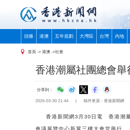
頭條
港澳
五年規劃
大灣區
台灣
內地
首頁
-> 港澳 ->社會
香港潮屬社團總會舉
分享到：
2026-03-30 21:44
|
稿件來源：香港新聞網
香港新聞網3月30日電 香港潮
會議展覽中心新翼三樓大會堂舉行。