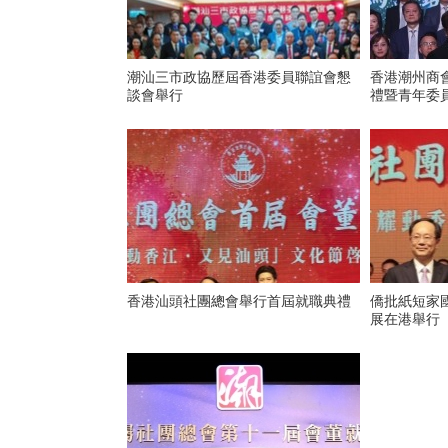
潮汕三市政協歷屆香港委員聯誼會懇
香港潮州商
談會舉行
禮暨青年委
香港汕頭社團總會舉行首屆就職典禮
僑批紙短家
展在港舉行