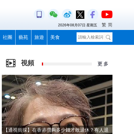
繁
简
2026年08月07日 星期五
社團
藝苑
旅遊
美食
視頻
更 多
【通視街採】在香港攢夠多少錢才敢退休？有人退