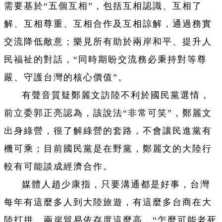
需要基於“五個互相”，包括互相認識、互相了
解、互相尊重、互相合作及互相諒解，通過務實
交流降低敵意；樂見所有助於兩岸和平、提升人
民福祉的對話，“同時期盼交流務必秉持對等尊
嚴、守護台灣的核心價值”。
有聲音質疑鄭麗文訪陸不利於國民黨選情，
前立委郭正亮認為，該說法“非常可笑”，鄭麗文
出身綠營，很了解綠營的套路，不會讓民進黨有
機可乘；目前國民黨是在野黨，鄭麗文的大陸行
較有可能談成經濟合作。
媒體人趙少康指，只要溝通都是好事，台灣
每年有這麼多人到大陸旅遊，有這麼多台商在大
陸打拼，兩岸貿易依存度這麼高，“怎麼可能老死