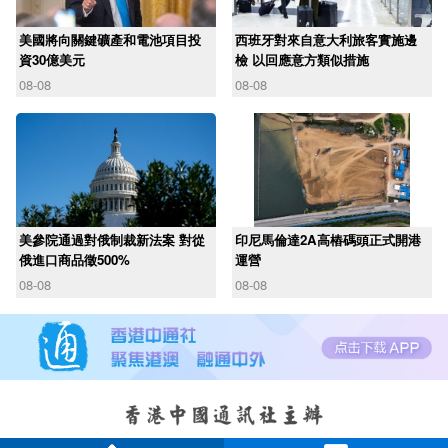
美國將向關鍵礦產和電池項目投
西班牙對來自意大利旅客實施邊
資30億美元
檢 以回應意方類似措施
08-08
08-08
美參院通過對俄制裁新法案 對從
印尼馬倫達2A高樁碼頭正式開港
俄進口商品徵500%
運營
08-08
08-08