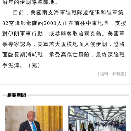
沿岸的伊朗導彈陣地。
目前，美國兩支海軍陸戰隊遠征隊和陸軍第
82空降師部隊約2000人正在前往中東地區，支援
對伊朗軍事行動，或參與奪取哈爾克島。美國軍
事專家認為，美軍若大規模地面入侵伊朗，恐將
面臨長期消耗戰，承受高傷亡風險，最終深陷戰
爭泥潭。（完）
【編輯：林曉惠】
相關新聞