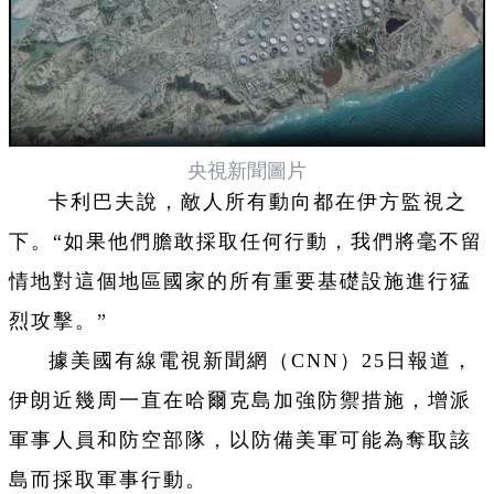
央視新聞圖片
卡利巴夫說，敵人所有動向都在伊方監視之
下。“如果他們膽敢採取任何行動，我們將毫不留
情地對這個地區國家的所有重要基礎設施進行猛
烈攻擊。”
據美國有線電視新聞網（CNN）25日報道，
伊朗近幾周一直在哈爾克島加強防禦措施，增派
軍事人員和防空部隊，以防備美軍可能為奪取該
島而採取軍事行動。