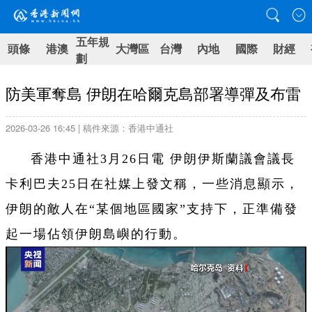
五年規
頭條
港澳
大灣區
台灣
內地
國際
財經
劃
防美軍奪島 伊朗在哈爾克島部署導彈及布雷
2026-03-26 16:45 | 稿件來源：香港中通社
香港中通社3月26日電 伊朗伊斯蘭議會議長
卡利巴夫25日在社媒上發文稱，一些消息顯示，
伊朗的敵人在“某個地區國家”支持下，正準備發
起一場佔領伊朗島嶼的行動。