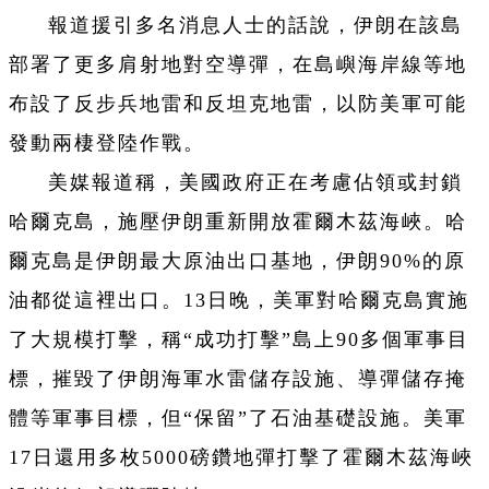
報道援引多名消息人士的話說，伊朗在該島
部署了更多肩射地對空導彈，在島嶼海岸線等地
布設了反步兵地雷和反坦克地雷，以防美軍可能
發動兩棲登陸作戰。
美媒報道稱，美國政府正在考慮佔領或封鎖
哈爾克島，施壓伊朗重新開放霍爾木茲海峽。哈
爾克島是伊朗最大原油出口基地，伊朗90%的原
油都從這裡出口。13日晚，美軍對哈爾克島實施
了大規模打擊，稱“成功打擊”島上90多個軍事目
標，摧毀了伊朗海軍水雷儲存設施、導彈儲存掩
體等軍事目標，但“保留”了石油基礎設施。美軍
17日還用多枚5000磅鑽地彈打擊了霍爾木茲海峽