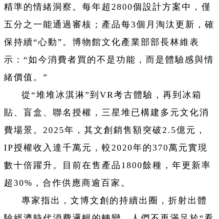
精準的情緒洞察。每年超2800個設計方案中，僅
五分之一能通過審核；產品每3個月淘汰更新，確
保持續“心動”。博物館文化產業部部長林維表
示：“如今消費者買的不是功能，而是體驗感與情
緒價值。”
從“堆堆冰淇淋”到VR考古體驗，再到冰箱
貼、盲盒、聯名授權，三星堆已構建多元文化消
費場景。2025年，其文創銷售額突破2.5億元，
IP授權收入達千萬元，較2020年的370萬元實現
數十倍躍升。目前在售產品1800餘種，年更新率
超30%，合作供應商逾百家。
專家指出，文博文創的持續出圈，折射出體
驗經濟時代消費邏輯的轉變。人們不再滿足於“看