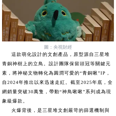
圖：央視財經
這款萌化設計的文創產品，原型源自三星堆
青銅神樹上的立鳥。設計團隊保留頭冠等關鍵元
素，將神秘文物轉化為圓潤可愛的“青銅啾”IP，
自2024年推出以來迅速走紅。截至2025年底，全
網銷量突破30萬隻，帶動“神鳥啾啾”系列成為現
象級爆款。
火爆背後，是三星堆文創嚴苛的篩選機制與