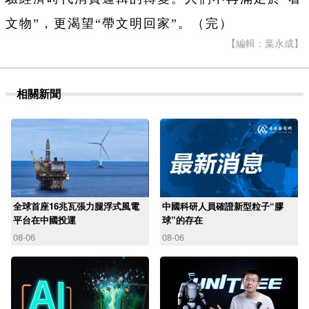
文物”，更渴望“帶文明回家”。（完）
【編輯：葉永成】
相關新聞
全球首座16兆瓦張力腿浮式風電
中國科研人員確證新型粒子“膠
平台在中國投運
球”的存在
08-06
08-06