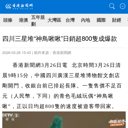
五年規
頭條
港澳
大灣區
台灣
內地
國際
財經
劃
四川三星堆“神鳥啾啾”日銷超800隻成爆款
2026-03-26 15:43 | 稿件來源：香港新聞網
香港新聞網3月26日電 北京時間3月26日清
晨9時15分，中國四川廣漢三星堆博物館文創店
剛開門，收銀台前已排起長隊。一隻售價不足百
元（人民幣，下同）的青色毛絨玩偶“神鳥啾
啾”，正以日均超800隻的速度被遊客帶回家。