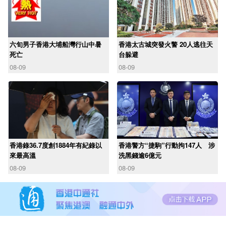
六旬男子香港大埔船灣行山中暑
香港太古城突發火警 20人逃往天
死亡
台躲避
08-09
08-09
香港錄36.7度創1884年有紀錄以
香港警方“捷駒”行動拘147人 涉
來最高溫
洗黑錢逾6億元
08-09
08-09