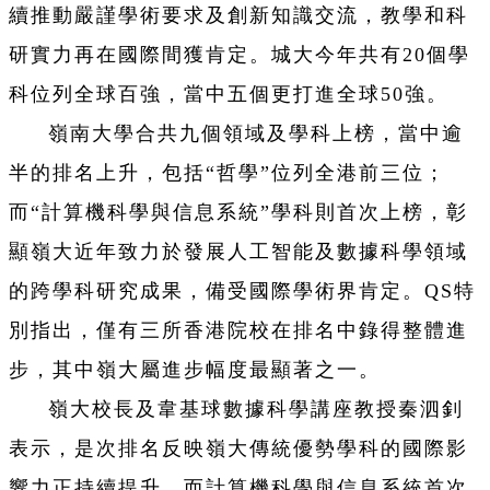
續推動嚴謹學術要求及創新知識交流，教學和科
研實力再在國際間獲肯定。城大今年共有20個學
科位列全球百強，當中五個更打進全球50強。
嶺南大學合共九個領域及學科上榜，當中逾
半的排名上升，包括“哲學”位列全港前三位；
而“計算機科學與信息系統”學科則首次上榜，彰
顯嶺大近年致力於發展人工智能及數據科學領域
的跨學科研究成果，備受國際學術界肯定。QS特
別指出，僅有三所香港院校在排名中錄得整體進
步，其中嶺大屬進步幅度最顯著之一。
嶺大校長及韋基球數據科學講座教授秦泗釗
表示，是次排名反映嶺大傳統優勢學科的國際影
響力正持續提升，而計算機科學與信息系統首次