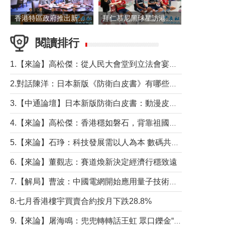
香港特區政府推出新一批銀色債券 每手1萬元保底息4.25厘
拜仁慕尼黑球星訪港 與球迷近距離互動
閱讀排行
1.【來論】高松傑：從人民大會堂到立法會宴會廳——香港管治新範式的完整拼圖
2.對話陳洋：日本新版《防衛白皮書》有哪些點值得警惕？
3.【中通論壇】日本新版防衛白皮書：動漫皮包藏不住軍國野心
4.【來論】高松傑：香港穩如磐石，背靠祖國才是真正的“終極護城河”
5.【來論】石琤：科技發展需以人為本 數碼共融不應讓長者放棄傳統生活方式
6.【來論】董觀志：賽道煥新決定經濟行穩致遠
7.【解局】曹波：中國電網開始應用量子技術，以後會不再停電嗎？
8.七月香港樓宇買賣合約按月下跌28.8%
9.【來論】屠海鳴：兜兜轉轉話王虹 眾口鑠金“一邊倒”