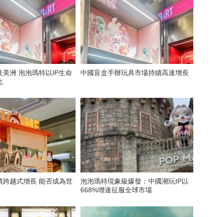
美洲 泡泡瑪特以IP生命
中國盲盒手辦玩具市場持續高速增長
化
績跨越式增長 能否成為世
泡泡瑪特現象級爆發：中國潮玩IP以
668%增速征服全球市場