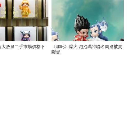
預售大放量二手市場價格下
《哪吒》爆火 泡泡瑪特聯名周邊被賣
斷貨