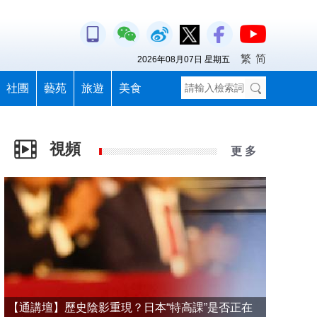
繁
简
2026年08月07日 星期五
社團
藝苑
旅遊
美食
視頻
更 多
【通講壇】歷史陰影重現？日本“特高課”是否正在