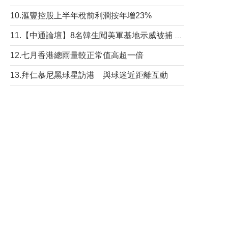
10.滙豐控股上半年稅前利潤按年增23%
11.【中通論壇】8名韓生闖美軍基地示威被捕 韓國年輕人反美情緒從何而來？
12.七月香港總雨量較正常值高超一倍
13.拜仁慕尼黑球星訪港 與球迷近距離互動