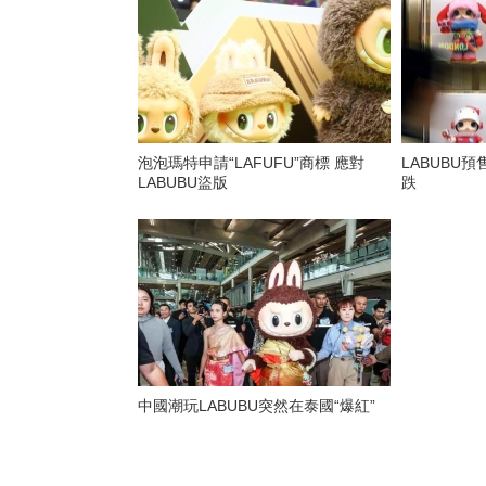
泡泡瑪特申請“LAFUFU”商標 應對
LABUBU
LABUBU盜版
跌
中國潮玩LABUBU突然在泰國“爆紅”