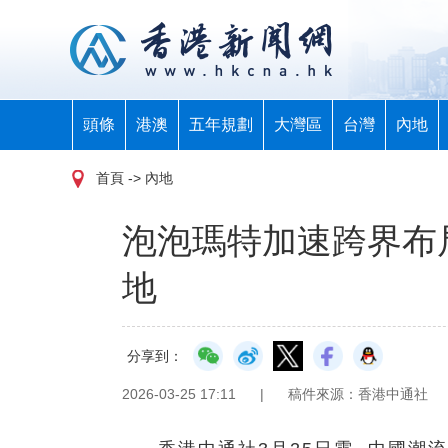
頭條
港澳
五年規劃
大灣區
台灣
內地
首頁
-> 內地
泡泡瑪特加速跨界布
地
分享到：
2026-03-25 17:11
|
稿件來源：香港中通社