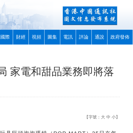
國際
財經
視頻
圖集
電訊
評論
通說
政府發佈
局 家電和甜品業務即將落
【字號：
大
中
小
】