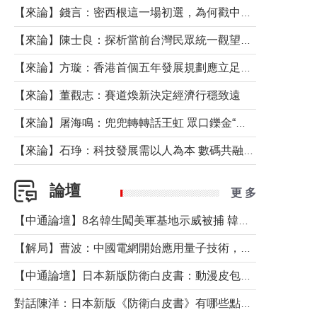
【來論】錢言：密西根這一場初選，為何戳中了兩黨最痛的神經？
【來論】陳士良：探析當前台灣民眾統一觀望心態的深層成因
【來論】方璇：香港首個五年發展規劃應立足民生務實前行
【來論】董觀志：賽道煥新決定經濟行穩致遠
【來論】屠海鳴：兜兜轉轉話王虹 眾口鑠金“一邊倒”
【來論】石琤：科技發展需以人為本 數碼共融不應讓長者放棄傳統生活方式
論壇
更 多
【中通論壇】8名韓生闖美軍基地示威被捕 韓國年輕人反美情緒從何而來？
【解局】曹波：中國電網開始應用量子技術，以後會不再停電嗎？
【中通論壇】日本新版防衛白皮書：動漫皮包藏不住軍國野心
對話陳洋：日本新版《防衛白皮書》有哪些點值得警惕？