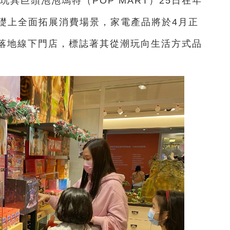
玩具巨頭泡泡瑪特（POP MART）25日在年
基礎上全面拓展消費場景，家電產品將於4月正
落地線下門店，標誌著其從潮玩向生活方式品