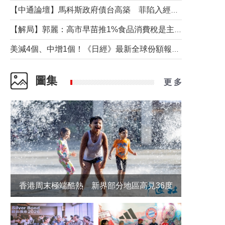
【中通論壇】馬科斯政府債台高築 菲陷入經濟困境與南海對抗惡循環？
【解局】郭麗：高市早苗推1%食品消費稅是主動作為還是被迫“飲鴆止渴”
美減4個、中增1個！《日經》最新全球份額報告透露了什麼？
圖集
更 多
香港周末極端酷熱 新界部分地區高見36度