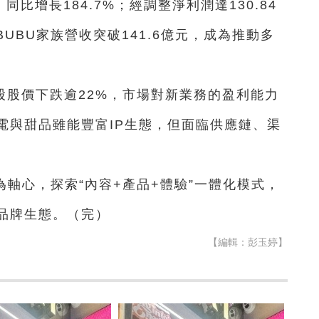
同比增長184.7%；經調整淨利潤達130.84
BUBU家族營收突破141.6億元，成為推動多
股股價下跌逾22%，市場對新業務的盈利能力
電與甜品雖能豐富IP生態，但面臨供應鏈、渠
為軸心，探索“內容+產品+體驗”一體化模式，
品牌生態。（完）
【編輯：彭玉婷】