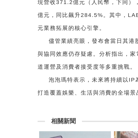
現營收371.2億元（人民幣，下同），
億元，同比飆升284.5%。其中，LA
元業務拓展的核心引擎。
儘管業績亮眼，發布會當日其港
與協同效應仍存疑慮。分析指出，家
道運營及消費者接受度等多重挑戰。
泡泡瑪特表示，未來將持續以IP
打造覆蓋娛樂、生活與消費的全場景
相關新聞