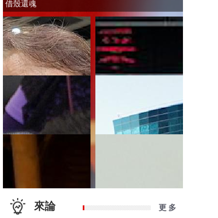
借殼還魂
來論
更 多