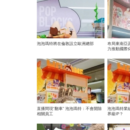
泡泡瑪特將在倫敦設立歐洲總部
布局東南亞及
力推動國際
直播間現“翻車” 泡泡瑪特：不會開除
泡泡瑪特業
相關員工
界級IP？