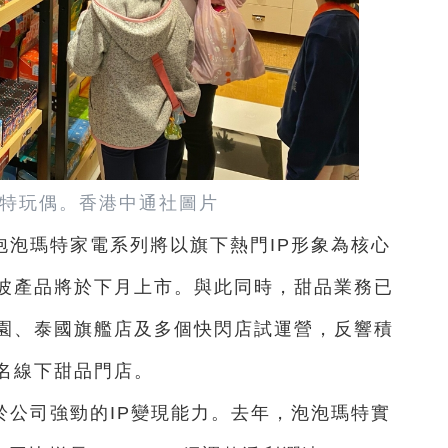
特玩偶。香港中通社圖片
泡泡瑪特家電系列將以旗下熱門IP形象為核心
波產品將於下月上市。與此同時，甜品業務已
園、泰國旗艦店及多個快閃店試運營，反響積
名線下甜品門店。
於公司強勁的IP變現能力。去年，泡泡瑪特實