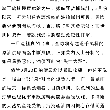
峽正處於極度危險之中。據航運數據統計，3月份
以來，每天能通過該海峽的油輪屈指可數。美國
要求伊朗開放海峽，否則將打擊其發電站；而伊
朗則威脅，若設施受損將發動毀滅性打擊。
一旦這裡真的出事，全球將有超過千萬桶的
原油供應面臨中斷風險。正如業內人士分析的，
如果局勢惡化，油價可能會“失控大漲”。
儘管3月23日油價最終以暴跌收盤，但這更像
是一場由“假消息”引發的短暫恐慌，而非暴風雨
的結束。從供應端看，目前伊朗、以色列的互相
打擊已經從軍事設施轉向能源基礎設施。卡塔爾
的天然氣產能受損，海灣產油國因擔心存儲問題