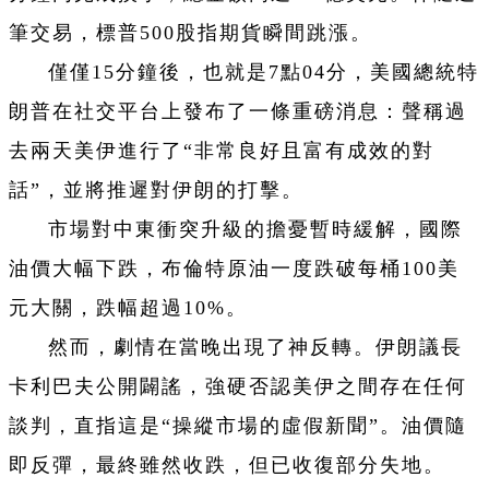
筆交易，標普500股指期貨瞬間跳漲。
僅僅15分鐘後，也就是7點04分，美國總統特
朗普在社交平台上發布了一條重磅消息：聲稱過
去兩天美伊進行了“非常良好且富有成效的對
話”，並將推遲對伊朗的打擊。
市場對中東衝突升級的擔憂暫時緩解，國際
油價大幅下跌，布倫特原油一度跌破每桶100美
元大關，跌幅超過10%。
然而，劇情在當晚出現了神反轉。伊朗議長
卡利巴夫公開闢謠，強硬否認美伊之間存在任何
談判，直指這是“操縱市場的虛假新聞”。油價隨
即反彈，最終雖然收跌，但已收復部分失地。