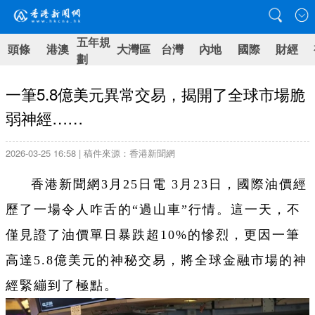
五年規
頭條
港澳
大灣區
台灣
內地
國際
財經
劃
一筆5.8億美元異常交易，揭開了全球市場脆
弱神經……
2026-03-25 16:58 | 稿件來源：香港新聞網
香港新聞網3月25日電 3月23日，國際油價經
歷了一場令人咋舌的“過山車”行情。這一天，不
僅見證了油價單日暴跌超10%的慘烈，更因一筆
高達5.8億美元的神秘交易，將全球金融市場的神
經緊繃到了極點。