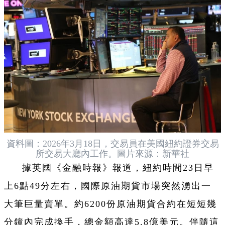
資料圖：2026年3月18日，交易員在美國紐約證券交易
所交易大廳內工作。圖片來源：新華社
據英國《金融時報》報道，紐約時間23日早
上6點49分左右，國際原油期貨市場突然湧出一
大筆巨量賣單。約6200份原油期貨合約在短短幾
分鐘內完成換手，總金額高達5.8億美元。伴隨這