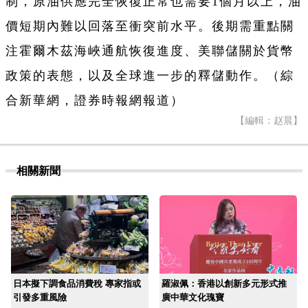
制，原油供應完全恢復正常也需要1個月以上，油
價短期內難以回落至衝突前水平。後期需重點關
注霍爾木茲海峽通航恢復進度、美聯儲關於貨幣
政策的表態，以及全球進一步的釋儲動作。（綜
合新華網，證券時報網報道）
【編輯：赵晨】
相關新聞
日本擬下調食品消費稅 專家指或
羅淑佩：香港以創新多元形式推
引發多重風險
廣中華文化瑰寶