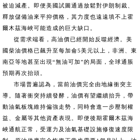
被迫減產。即便美國試圖通過放鬆對伊朗制裁、
釋放儲備油來平抑價格，其力度也遠遠填不上霍
爾木茲海峽可能造成的巨大缺口。
從需求端看，高油價已經開始反噬經濟。美
國柴油價格已飆升至每加侖5美元以上，非洲、東
南亞等地甚至出現“無油可加”的局面，全球通脹
預期再次抬頭。
市場普遍認為，當前油價完全由地緣衝突主
導。隨著衝突持續發酵，油價有望繼續抬升，帶
動油氣板塊維持偏強走勢，同時會進一步壓制權
益、金屬等其他資產表現。即便後期霍爾木茲海
峽通航正常，受運力及油氣基礎設施修復速度限