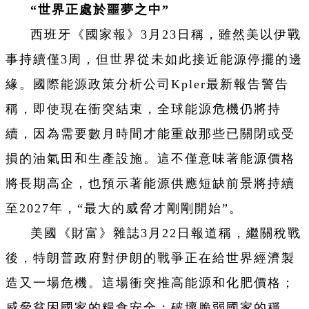
“世界正處於噩夢之中”
西班牙《國家報》3月23日稱，雖然美以伊戰
事持續僅3周，但世界從未如此接近能源停擺的邊
緣。國際能源政策分析公司Kpler最新報告警告
稱，即使現在衝突結束，全球能源危機仍將持
續，因為需要數月時間才能重啟那些已關閉或受
損的油氣田和生產設施。這不僅意味著能源價格
將長期高企，也預示著能源供應短缺前景將持續
至2027年，“最大的威脅才剛剛開始”。
美國《財富》雜誌3月22日報道稱，繼關稅戰
後，特朗普政府對伊朗的戰爭正在給世界經濟製
造又一場危機。這場衝突推高能源和化肥價格；
威脅貧困國家的糧食安全；破壞脆弱國家的穩