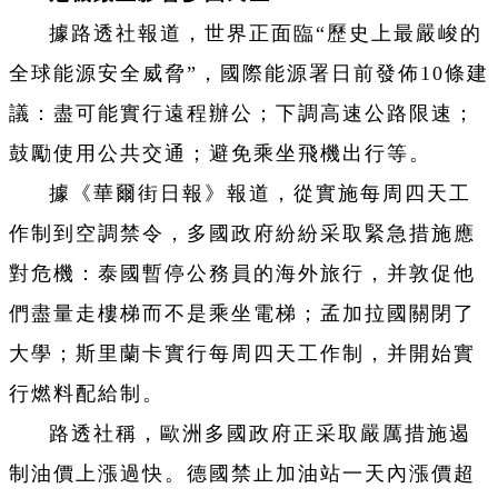
據路透社報道，世界正面臨“歷史上最嚴峻的
全球能源安全威脅”，國際能源署日前發佈10條建
議：盡可能實行遠程辦公；下調高速公路限速；
鼓勵使用公共交通；避免乘坐飛機出行等。
據《華爾街日報》報道，從實施每周四天工
作制到空調禁令，多國政府紛紛采取緊急措施應
對危機：泰國暫停公務員的海外旅行，并敦促他
們盡量走樓梯而不是乘坐電梯；孟加拉國關閉了
大學；斯里蘭卡實行每周四天工作制，并開始實
行燃料配給制。
路透社稱，歐洲多國政府正采取嚴厲措施遏
制油價上漲過快。德國禁止加油站一天內漲價超