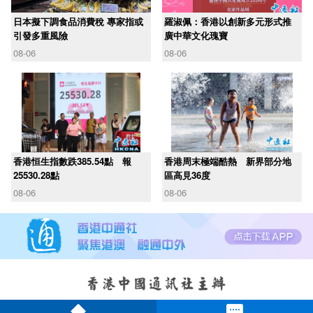
日本擬下調食品消費稅 專家指或
羅淑佩：香港以創新多元形式推
引發多重風險
廣中華文化瑰寶
08-06
08-06
香港恒生指數跌385.54點 報
香港周末極端酷熱 新界部分地
25530.28點
區高見36度
08-06
08-06