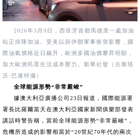
2026年3月9日，西班牙首都馬德里一處加油
站正排隊加油。受美以與伊朗軍事衝突影響，國
際油氣價格近日飆升，歐洲多國油價攀昇明顯，
加大歐洲民眾生活成本壓力。新華社發（古斯塔
沃·巴連特攝）
全球能源形勢“非常嚴峻”
據澳大利亞廣播公司23日報道，國際能源署
署長比羅爾當天在澳大利亞國家新聞俱樂部發表
講話時警告稱，當前全球能源形勢“非常嚴峻”，
危機所造成的影響相當於“20世紀70年代的兩次