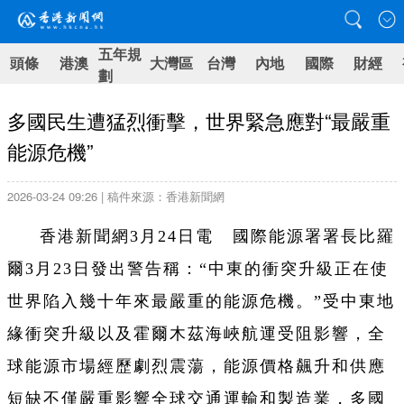
五年規
頭條
港澳
大灣區
台灣
內地
國際
財經
劃
多國民生遭猛烈衝擊，世界緊急應對“最嚴重
能源危機”
2026-03-24 09:26 | 稿件來源：香港新聞網
香港新聞網3月24日電 國際能源署署長比羅
爾3月23日發出警告稱：“中東的衝突升級正在使
世界陷入幾十年來最嚴重的能源危機。”受中東地
緣衝突升級以及霍爾木茲海峽航運受阻影響，全
球能源市場經歷劇烈震蕩，能源價格飆升和供應
短缺不僅嚴重影響全球交通運輸和製造業，多國