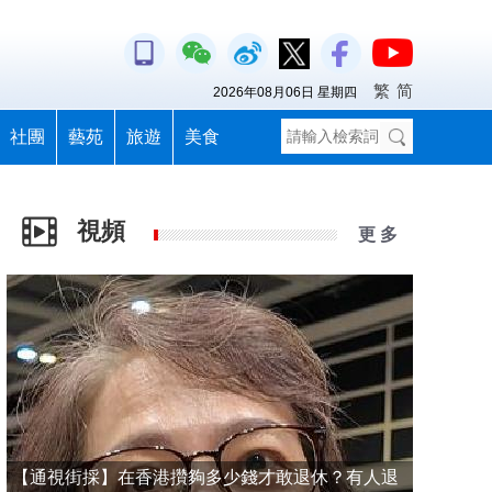
繁
简
2026年08月06日 星期四
社團
藝苑
旅遊
美食
視頻
更 多
【通視街採】在香港攢夠多少錢才敢退休？有人退