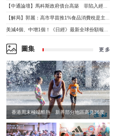
【中通論壇】馬科斯政府債台高築 菲陷入經濟困境與南海對抗惡循環？
【解局】郭麗：高市早苗推1%食品消費稅是主動作為還是被迫“飲鴆止渴”
美減4個、中增1個！《日經》最新全球份額報告透露了什麼？
圖集
更 多
香港周末極端酷熱 新界部分地區高見36度