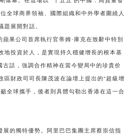
剛落幕。在這場以“‘十五五’的中國：高質量發
餘位全球商界領袖、國際組織和中外學者圍繞人
議題展開對話。
的蘋果公司首席執行官蒂姆·庫克在致辭中特別
效地投資於人，是實現持久穩健增長的根本基
中國古話，強調合作精神在當今變局中的珍貴价
政區財政司司長陳茂波在論壇上提出的“超級增
呼籲全球攜手，後者則具體勾勒出香港在這一合
I發展的獨特優勢。阿里巴巴集團主席蔡崇信指