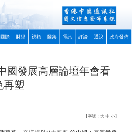
國際
財經
視頻
圖集
電訊
評論
通說
政府發佈
中國發展高層論壇年會看
色再塑
【字號：
大
中
小
】