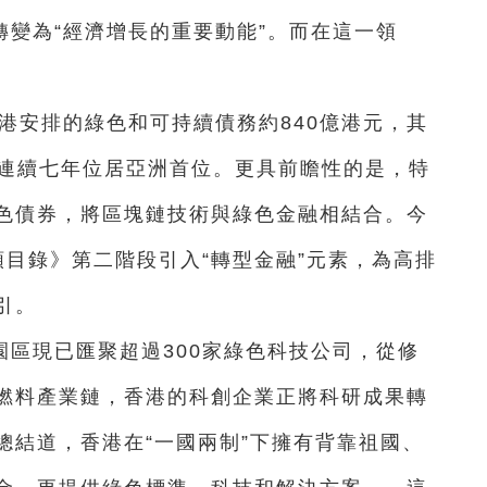
轉變為“經濟增長的重要動能”。而在這一領
香港安排的綠色和可持續債務約840億港元，其
，連續七年位居亞洲首位。更具前瞻性的是，特
色債券，將區塊鏈技術與綠色金融相結合。今
目錄》第二階段引入“轉型金融”元素，為高排
引。
區現已匯聚超過300家綠色科技公司，從修
燃料產業鏈，香港的科創企業正將科研成果轉
總結道，香港在“一國兩制”下擁有背靠祖國、