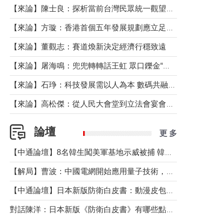
【來論】陳士良：探析當前台灣民眾統一觀望心態的深層成因
【來論】方璇：香港首個五年發展規劃應立足民生務實前行
【來論】董觀志：賽道煥新決定經濟行穩致遠
【來論】屠海鳴：兜兜轉轉話王虹 眾口鑠金“一邊倒”
【來論】石琤：科技發展需以人為本 數碼共融不應讓長者放棄傳統生活方式
【來論】高松傑：從人民大會堂到立法會宴會廳——香港管治新範式的完整拼圖
論壇
更 多
【中通論壇】8名韓生闖美軍基地示威被捕 韓國年輕人反美情緒從何而來？
【解局】曹波：中國電網開始應用量子技術，以後會不再停電嗎？
【中通論壇】日本新版防衛白皮書：動漫皮包藏不住軍國野心
對話陳洋：日本新版《防衛白皮書》有哪些點值得警惕？