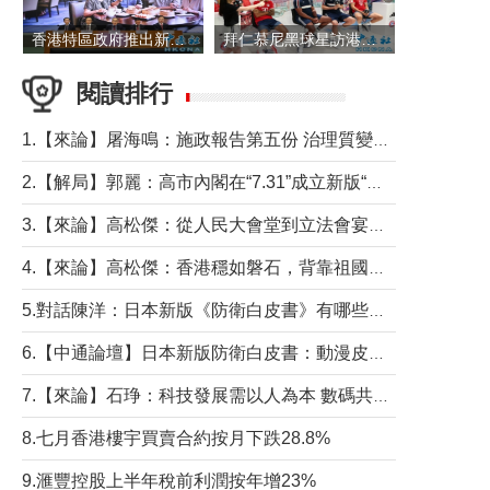
香港特區政府推出新一批銀色債券 每手1萬元保底息4.25厘
拜仁慕尼黑球星訪港 與球迷近距離互動
閱讀排行
1.【來論】屠海鳴：施政報告第五份 治理質變脈絡清
2.【解局】郭麗：高市內閣在“7.31”成立新版“特高課”意欲何為？
3.【來論】高松傑：從人民大會堂到立法會宴會廳——香港管治新範式的完整拼圖
4.【來論】高松傑：香港穩如磐石，背靠祖國才是真正的“終極護城河”
5.對話陳洋：日本新版《防衛白皮書》有哪些點值得警惕？
6.【中通論壇】日本新版防衛白皮書：動漫皮包藏不住軍國野心
7.【來論】石琤：科技發展需以人為本 數碼共融不應讓長者放棄傳統生活方式
8.七月香港樓宇買賣合約按月下跌28.8%
9.滙豐控股上半年稅前利潤按年增23%