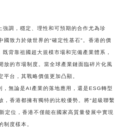
上強調，穩定、理性和可預期的合作尤為珍
中國致力於做世界的“確定性基石”。香港的價
下，既背靠祖國超大規模市場和完備產業體系，
開放的市場制度。當全球產業鏈面臨碎片化風
定平台，其戰略價值更加凸顯。
，無論是AI產業的落地應用，還是ESG轉型
放，香港都擁有獨特的比較優勢。將“超級聯繫
的新定位，香港不僅能在國家高質量發展中實現
的制度樣本。