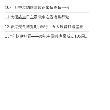
10.七月香港總雨量較正常值高超一倍
11.大熊貓生日主題電車在香港島行駛
12.香港美食博覽8月舉行 五大展覽打造盛夏嘉年華
13.“今朝更好看——慶祝中國共產黨成立105周年名家作品展”6日起舉行