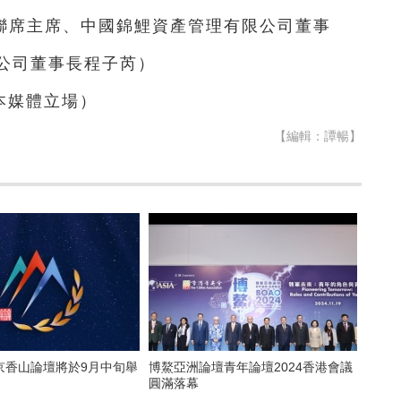
聯席主席、中國錦鯉資產管理有限公司董事
公司董事長程子芮）
本媒體立場）
【編輯：譚暢】
京香山論壇將於9月中旬舉
博鰲亞洲論壇青年論壇2024香港會議
圓滿落幕