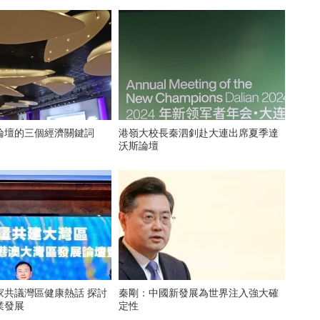
論壇的三個經濟關鍵詞
港嶺大校長秦泗釗赴大連出席夏季達
沃斯論壇
家共議灣區健康熱話 探討
秦剛：中國新發展為世界注入強大確
業發展
定性