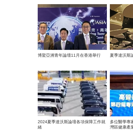
博鰲亞洲青年論壇11月在香港舉行
夏季達沃斯
2024夏季達沃斯論壇各項保障工作就
多位醫學專
緒
灣區健康產