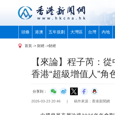
頭條
港澳
五年規劃
大灣區
台灣
內地
首頁
-> 財經 ->財經
【來論】程子芮：從
香港“超級增值人”角
分享到：
2026-03-23 20:46
|
稿件來源：香港新聞網