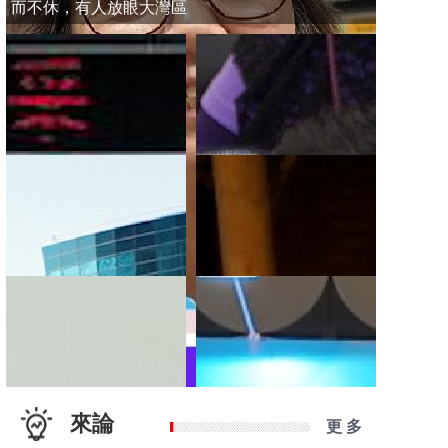
而不休，有人放眼大灣區
來論
更 多