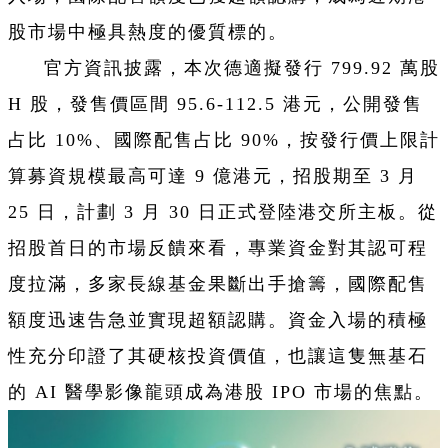
股市場中極具熱度的優質標的。
官方資訊披露，本次德適擬發行 799.92 萬股
H 股，發售價區間 95.6-112.5 港元，公開發售
占比 10%、國際配售占比 90%，按發行價上限計
算募資規模最高可達 9 億港元，招股期至 3 月
25 日，計劃 3 月 30 日正式登陸港交所主板。從
招股首日的市場反饋來看，專業資金對其認可程
度拉滿，多家長線基金果斷出手搶籌，國際配售
額度迅速告急並實現超額認購。資金入場的積極
性充分印證了其硬核投資價值，也讓這隻無基石
的 AI 醫學影像龍頭成為港股 IPO 市場的焦點。