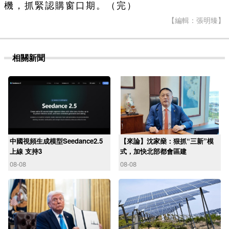
機，抓緊認購窗口期。（完）
【編輯：張明臻】
相關新聞
中國視頻生成模型Seedance2.5
【來論】沈家燊：狠抓“三新”模
上線 支持3
式，加快北部都會區建
08-08
08-08