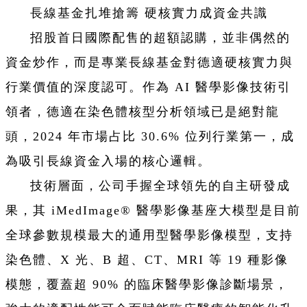
長線基金扎堆搶籌 硬核實力成資金共識
招股首日國際配售的超額認購，並非偶然的
資金炒作，而是專業長線基金對德適硬核實力與
行業價值的深度認可。作為 AI 醫學影像技術引
領者，德適在染色體核型分析領域已是絕對龍
頭，2024 年市場占比 30.6% 位列行業第一，成
為吸引長線資金入場的核心邏輯。
技術層面，公司手握全球領先的自主研發成
果，其 iMedImage® 醫學影像基座大模型是目前
全球參數規模最大的通用型醫學影像模型，支持
染色體、X 光、B 超、CT、MRI 等 19 種影像
模態，覆蓋超 90% 的臨床醫學影像診斷場景，