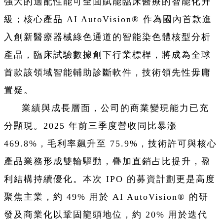
強大的適配性能可全面賦能臨床醫療的智能化升
級；核心產品 AI AutoVision® 作為國內首款進
入創新醫療器械綠色通道的智能染色體核型分析
產品，臨床試驗數據創下行業標桿，將成為全球
首款該領域智能輔助診斷軟件，技術領先性毋庸
置疑。
業績與成長層面，公司的商業變現能力已充
分顯現。2025 年前三季度營收同比暴漲
469.8%，毛利率飆升至 75.9%，技術許可與核心
產品業務形成雙輪驅動，疊加直銷占比提升，盈
利結構持續優化。本次 IPO 的募資計劃更是高度
聚焦主業，約 49% 用於 AI AutoVision® 的研
發及商業化以鞏固龍頭地位，約 20% 用於迭代