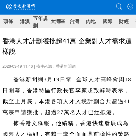
五年規
頭條
港澳
大灣區
台灣
內地
國際
財經
劃
香港人才計劃獲批超41萬 企業對人才需求這
樣說
2026-03-19 11:46 | 稿件來源：香港新聞網
香港新聞網3月19日電 全球人才高峰會周18
日開幕，香港特區行政長官李家超致辭時表示，
截至上月底，本港各項人才入境計劃合共超過41
萬宗申請獲批，超過27萬名人才已經抵港。
據香港文匯報，他續稱，香港快速發展成為
國際人才樞紐，有賴一套全面而具前瞻性的策略