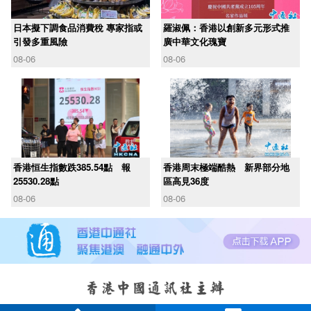
日本擬下調食品消費稅 專家指或
羅淑佩：香港以創新多元形式推
引發多重風險
廣中華文化瑰寶
08-06
08-06
香港恒生指數跌385.54點 報
香港周末極端酷熱 新界部分地
25530.28點
區高見36度
08-06
08-06