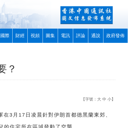
國際
財經
視頻
圖集
電訊
評論
通說
政府發佈
要？
【字號：
大
中
小
】
空軍在3月17日凌晨針對伊朗首都德黑蘭東郊、
兒的住宅所在區域發動了空襲。