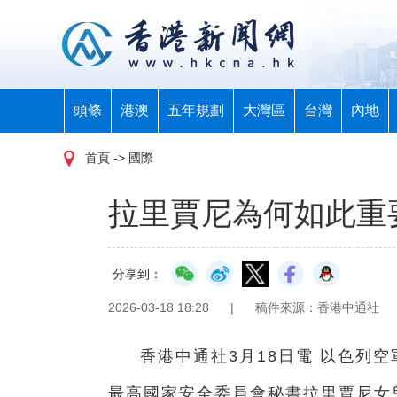
頭條
港澳
五年規劃
大灣區
台灣
內地
首頁
-> 國際
拉里賈尼為何如此重
分享到：
2026-03-18 18:28
|
稿件來源：香港中通社
香港中通社3月18日電 以色列
最高國家安全委員會秘書拉里賈尼女