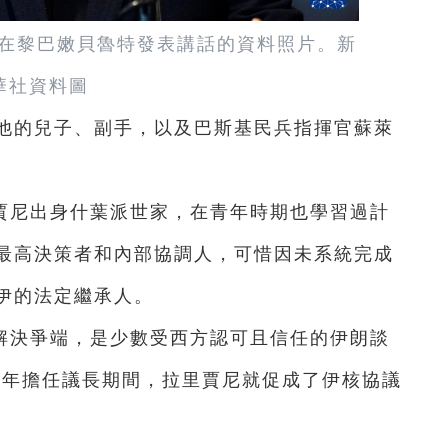
5日在黎巴嫩貝魯特發表講話的資料照片。新
華社資料圖
，他的兒子、副手，以及巴斯基民兵指揮官蘇萊
賈尼出身什葉派世家，在青年時期也學習過計
最高決策者和內部協調人，可惜因未系統完成
內伊的法定繼承人。
解決爭端，是少數受西方認可且信任的伊朗談
5年擔任議長期間，拉里賈尼就促成了伊核協議