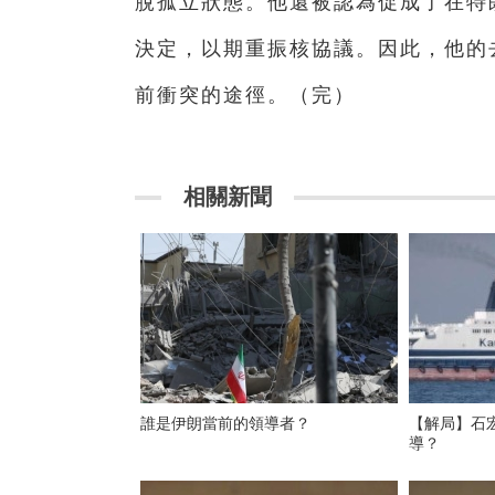
脫孤立狀態。他還被認為促成了在特朗
決定，以期重振核協議。因此，他的
前衝突的途徑。（完）
相關新聞
誰是伊朗當前的領導者？
【解局】石
導？