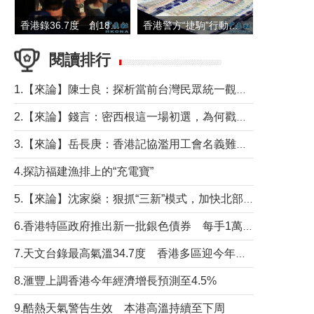
香港錄36.7度 創1884年有紀錄以來最高溫
香港警方“捷駒”行動拘147人 涉洗黑錢逾6億元
閱讀排行
1.【來論】陳士良：探析當前台灣民眾統一觀望心態的深層成因
2.【來論】錢言：密西根這一場初選，為何戳中了兩黨最痛的神經？
3.【來論】岳長庚：香港記協濫用工會名義難逃法律制裁
4.探訪福建漁排上的“充電寶”
5.【來論】沈家燊：狠抓“三新”模式，加快北部都會區建設
6.香港特區政府推出新一批銀色債券 每手1萬元保底息4.25厘
7.天文台錄最高氣溫34.7度 香港多區迎今年最熱一天
8.滙豐上調香港今年經濟增長預測至4.5%
9.酷熱天氣警告生效 本港高溫持續至下周