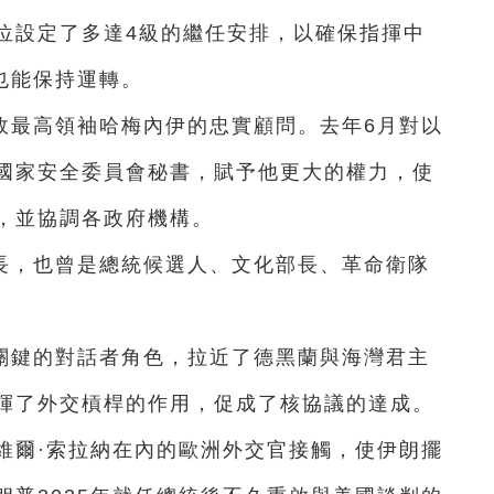
位設定了多達4級的繼任安排，以確保指揮中
也能保持運轉。
故最高領袖哈梅內伊的忠實顧問。去年6月對以
國家安全委員會秘書，賦予他更大的權力，使
，並協調各政府機構。
長，也曾是總統候選人、文化部長、革命衛隊
。
關鍵的對話者角色，拉近了德黑蘭與海灣君主
揮了外交槓桿的作用，促成了核協議的達成。
維爾·索拉納在內的歐洲外交官接觸，使伊朗擺