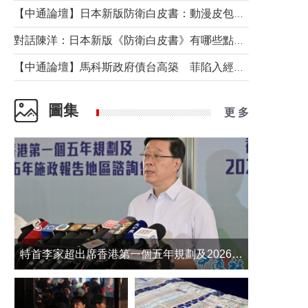
【中通論壇】日本新版防衛白皮書：動漫皮包藏不住軍國野心
對話陳洋：日本新版《防衛白皮書》有哪些點值得警惕？
【中通論壇】馬科斯政府債台高築 菲陷入經濟困境與南海對抗惡循環？
圖集
更 多
​特首李家超出席香港第一個五年規劃及2026年《施政報告》地區諮詢會