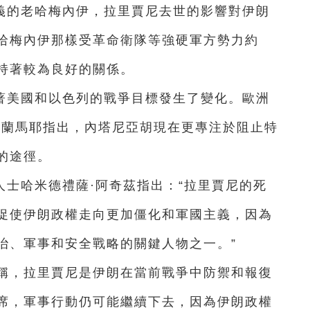
義的老哈梅內伊，拉里賈尼去世的影響對伊朗
哈梅內伊那樣受革命衛隊等強硬軍方勢力‌約
持著較為良好的關係。
著美國和以色列的戰爭目標發生了變化。歐洲
傑蘭馬耶指出，內塔尼亞胡現在更專注於阻止特
的途徑。
士哈米德禮薩·阿奇茲指出：“拉里賈尼的死
促使伊朗政權走向更加僵化和軍國主義，因為
治、軍事和安全戰略的關鍵人物之一。”
道稱，拉里賈尼是伊朗在當前戰爭中防禦和報復
席，軍事行動仍可能繼續下去，因為伊朗政權