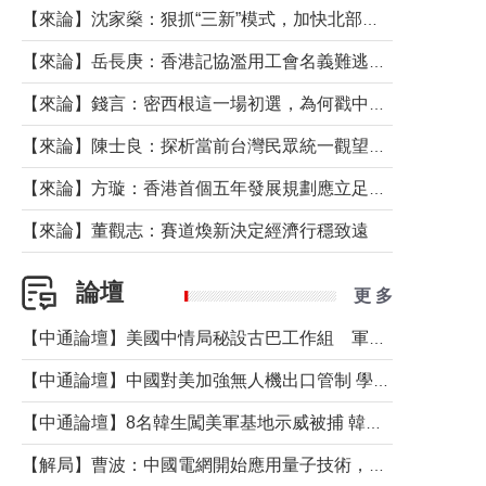
【來論】沈家燊：狠抓“三新”模式，加快北部都會區建設
【來論】岳長庚：香港記協濫用工會名義難逃法律制裁
【來論】錢言：密西根這一場初選，為何戳中了兩黨最痛的神經？
【來論】陳士良：探析當前台灣民眾統一觀望心態的深層成因
【來論】方璇：香港首個五年發展規劃應立足民生務實前行
【來論】董觀志：賽道煥新決定經濟行穩致遠
論壇
更 多
【中通論壇】美國中情局秘設古巴工作組 軍事行動箭在弦上？
【中通論壇】中國對美加強無人機出口管制 學者：貿易與安全考量兼有
【中通論壇】8名韓生闖美軍基地示威被捕 韓國年輕人反美情緒從何而來？
【解局】曹波：中國電網開始應用量子技術，以後會不再停電嗎？