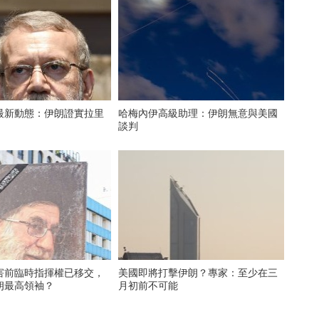
最新動態：伊朗證實拉里
哈梅內伊高級助理：伊朗無意與美國
談判
害前臨時指揮權已移交，
美國即將打擊伊朗？專家：至少在三
朗最高領袖？
月初前不可能