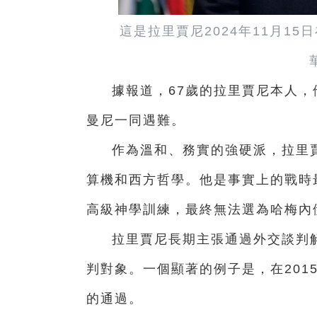
這是拉里賈尼2024年11月1
據報道，67歲的拉里賈尼本人
曼尼一同遇難。
作為溫和、務實的強硬派，拉里
算機和西方哲學。他是事實上的戰時
高級神學訓練，‌最終無法選為哈梅
拉里賈尼長期主張通過外交談判
判對象。一個顯著的例子是，在201
的通過。