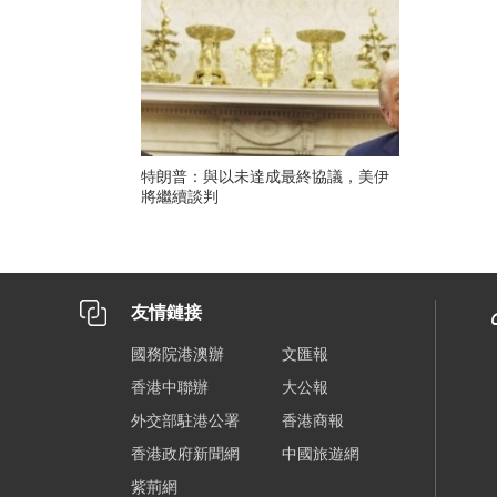
特朗普：與以未達成最終協議，美伊
將繼續談判
友情鏈接
國務院港澳辦
文匯報
香港中聯辦
大公報
外交部駐港公署
香港商報
香港政府新聞網
中國旅遊網
紫荊網