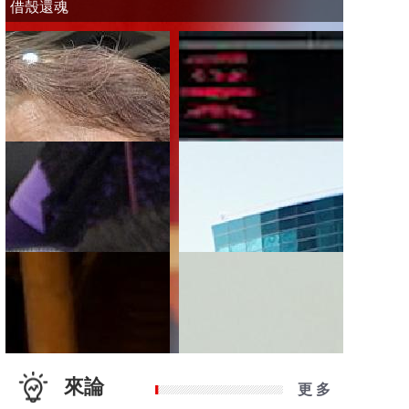
借殼還魂
來論
更 多