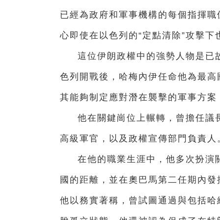
已經為政府和軍事機構的每個指揮職
心即使在以色列的“定點清除”攻擊下
這位伊朗政權中的強勢人物是已
色列開戰後，哈梅內伊任命他為最高
其能夠制定應對潛在襲擊的軍事方案
他在關鍵崗位上輾轉，曾擔任議
高級軍官，以及政權宣傳部門負責人
在他的職業生涯中，他多次扮演
國的距離，並在奧巴馬第二任期內發
他以務實著稱，曾試圖通過與包括哈