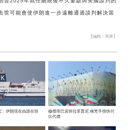
普2025年就任總統後不久重啟與美國談判的
去世可能會使伊朗進一步遠離通過談判解決當
【編輯：馬華】
宏：伊朗現在由誰在領
穆傑塔巴哀悼拉里賈尼 稱兇手很快付
出代價