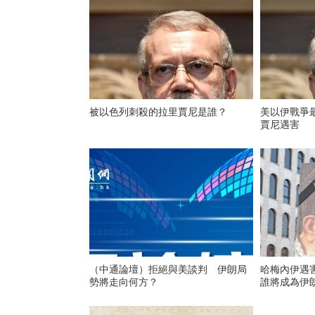
被以色列刺殺的拉里賈尼是誰？
美以伊戰爭
賈尼遇害
（中通論壇）拒絕與美談判 伊朗局
哈梅內伊遇
勢將走向何方？
誰將成為伊