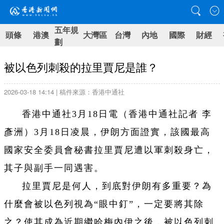
五年規
頭條
港澳
大灣區
台灣
內地
國際
財經
劃
被以色列刺殺的拉里賈尼是誰？
2026-03-18 14:14 | 稿件來源：香港中通社
香港中通社3月18日電（
香港中通社記者 李
彥洲
）
3月18日凌晨，伊朗方面證實，該國最高
國家安全委員會秘書拉里賈尼遭以軍刺殺身亡，
其子與副手一同遇害。
拉里賈尼是何人，到底對伊朗有多重要？為
什麼會被以色列視為“眼中釘”，一定要將其除
之？使其成為近期繼哈梅內伊之後，被以色列刺