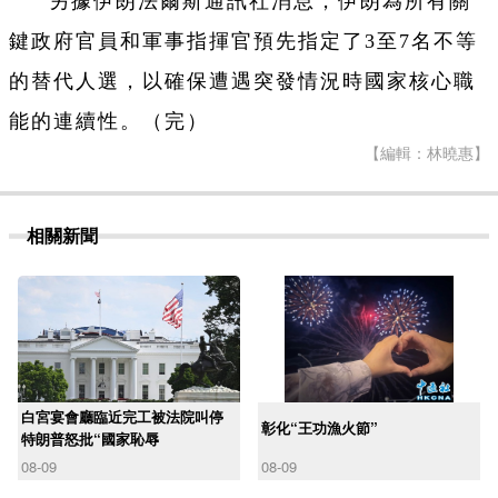
另據伊朗法爾斯通訊社消息，伊朗為所有關
鍵政府官員和軍事指揮官預先指定了3至7名不等
的替代人選，以確保遭遇突發情況時國家核心職
能的連續性。（完）
【編輯：林曉惠】
相關新聞
白宮宴會廳臨近完工被法院叫停
彰化“王功漁火節”
特朗普怒批“國家恥辱
08-09
08-09