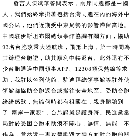
發言人陳斌華答問表示，兩岸同胞都是中國
人，我們始終牽掛著包括台灣同胞在內的海外中
國公民，他們近期受中東局勢的影響滯留當地。
中國駐伊斯坦布爾總領事館協調有關方面，協助
93名台胞改乘大陸航班，飛抵上海，第一時間為
其辦理台胞證，助其順利中轉返台。此外還有不
少台胞通過中國領事APP、12308領保熱線等求
助，我駐以色列使館、駐迪拜總領事館等駐外使
領館都協助台胞返台或撤往安全地區。受助台胞
紛紛感歎，無論何時都有祖國在，親身體驗到
了“兩岸一家親”，台胞證就是護身符。民進黨當
局對於受困台胞求助漠不關心，無情、無能、不
作為，竟然還一再攻擊詆毀大陸方面對台胞的關