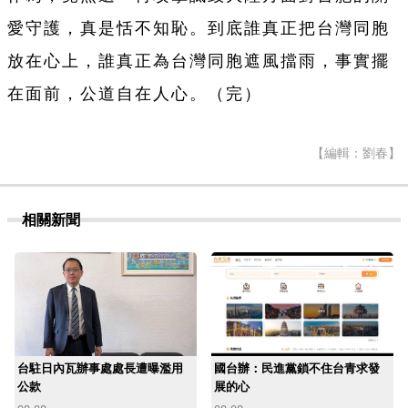
愛守護，真是恬不知恥。到底誰真正把台灣同胞
放在心上，誰真正為台灣同胞遮風擋雨，事實擺
在面前，公道自在人心。（完）
【編輯：劉春】
相關新聞
台駐日內瓦辦事處處長遭曝濫用
國台辦：民進黨鎖不住台青求發
公款
展的心