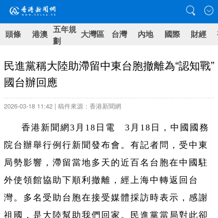
五年規
頭條
港澳
大灣區
台灣
內地
國際
財經
劃
民進黨稱大陸助滯留中東台胞撤離為“認知戰”
國台辦回應
2026-03-18 11:42 | 稿件來源：香港新聞網
香港新聞網3月18日電 3月18日，中國國務
院台辦舉行例行新聞發布會。有記者問，受中東
局勢影響，滯留當地多天的近百名台胞在中國駐
外使領館協助下順利撤離，經上海中轉返回台
灣。多名受助台胞在接受媒體採訪時表示，感謝
祖國，是大陸幫助我們回家。民進黨當局對此卻