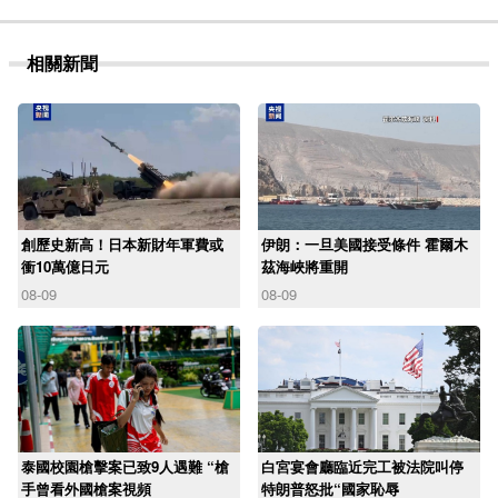
相關新聞
創歷史新高！日本新財年軍費或
伊朗：一旦美國接受條件 霍爾木
衝10萬億日元
茲海峽將重開
08-09
08-09
泰國校園槍擊案已致9人遇難 “槍
白宮宴會廳臨近完工被法院叫停
手曾看外國槍案視頻
特朗普怒批“國家恥辱