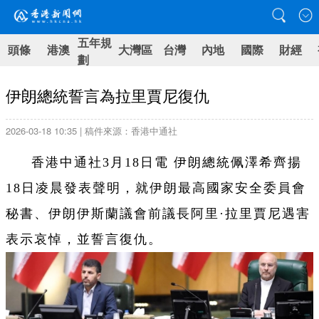
五年規
頭條
港澳
大灣區
台灣
內地
國際
財經
劃
伊朗總統誓言為拉里賈尼復仇
2026-03-18 10:35 | 稿件來源：香港中通社
香港中通社3月18日電 伊朗總統佩澤希齊揚
18日凌晨發表聲明，就伊朗最高國家安全委員會
秘書、伊朗伊斯蘭議會前議長阿里·拉里賈尼遇害
表示哀悼，並誓言復仇。