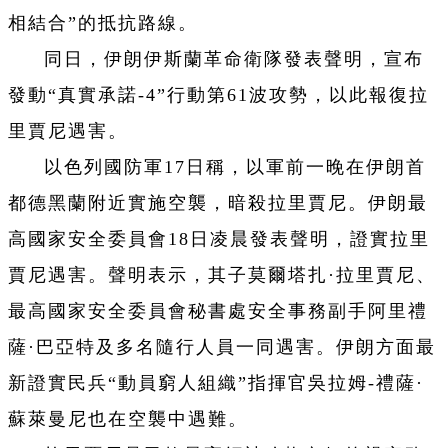
相結合”的抵抗路線。
同日，伊朗伊斯蘭革命衛隊發表聲明，宣布
發動“真實承諾-4”行動第61波攻勢，以此報復拉
里賈尼遇害。
以色列國防軍17日稱，以軍前一晚在伊朗首
都德黑蘭附近實施空襲，暗殺拉里賈尼。伊朗最
高國家安全委員會18日凌晨發表聲明，證實拉里
賈尼遇害。聲明表示，其子莫爾塔扎·拉里賈尼、
最高國家安全委員會秘書處安全事務副手阿里禮
薩·巴亞特及多名隨行人員一同遇害。伊朗方面最
新證實民兵“動員窮人組織”指揮官吳拉姆-禮薩·
蘇萊曼尼也在空襲中遇難。