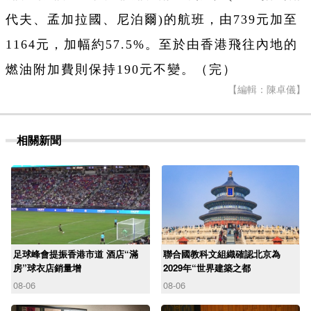
代夫、孟加拉國、尼泊爾)的航班，由739元加至
1164元，加幅約57.5%。
至於由香港飛往內地的
燃油附加費則保持190元不變。（完）
【編輯：陳卓儀】
相關新聞
足球峰會提振香港市道 酒店“滿
聯合國教科文組織確認北京為
房”球衣店銷量增
2029年“世界建築之都
08-06
08-06