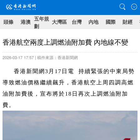
五年規
頭條
港澳
大灣區
台灣
內地
國際
財經
劃
香港航空兩度上調燃油附加費 內地線不變
2026-03-17 17:57 | 稿件來源：香港新聞網
香港新聞網3月17日電
持續緊張的
中東局勢
導致燃油價格繼續飆升，香港航空上周四調高燃
油附加費後，宣布將於18日再次上調燃油附加
費。