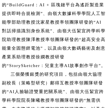
的“BuildGuard：AI + 區塊鏈平台為遙距製造業
提供即時合規檢測”、由嶺大數據科學學院人工智
能學部助理教授沈家星教授率領團隊研發的“AI
對話掃描識別身份系統”、由嶺大伍絜宜跨學科學
院助理教授陳澤教授率領團隊研發的“超高安全高
能量全固態鋰電池”，以及由嶺大數碼藝術及創意
產業系助理教授徐嫻教授研發
的“StorySketcher：兒童主導AI故事創作平台”。
三個榮獲銀獎的研究項目，包括由嶺大協理
副校長（策略型研究）鄺得互教授率領團隊研發
的“AI人臉驗證雙重把關系統”、由嶺大伍絜宜跨
學科學院院長陳曦教授率領團隊研發的“無需供