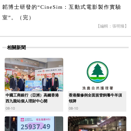
韜博士研發的“CineSim：互動式電影製作實驗
室”。（完）
【編輯：張明臻】
相關新聞
中國工商銀行（亞洲）高鐵香港
香港擬修例全面規管飼養牛羊須
西九龍站個人理財中心開
領牌
08-10
08-10