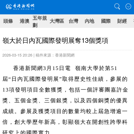
五年規
頭條
港澳
大灣區
台灣
內地
國際
財經
劃
嶺大於日內瓦國際發明展奪13個獎項
2026-03-15 20:26 | 稿件來源：香港新聞網
香港新聞網3月15日電 嶺南大學於第51
屆“日內瓦國際發明展”取得歷史性佳績，參展的
13項發明項目全數獲獎，包括一個評審團嘉許金
獎、五個金獎、三個銀獎，以及四個銅獎的優異
成績。參展及獲獎項目的數量均較上屆急增逾一
倍，創大學歷年新高，彰顯嶺大在開創性跨學科
研究上的國際實力。