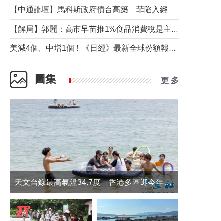
【中通論壇】馬科斯政府債台高築 菲陷入經濟困境與南海對抗惡循環？
【解局】郭麗：高市早苗推1%食品消費稅是主動作為還是被迫“飲鴆止渴”
美減4個、中增1個！《日經》最新全球份額報告透露了什麼？
圖集
更 多
天文台錄最高氣溫34.7度 香港多區迎今年最熱一天