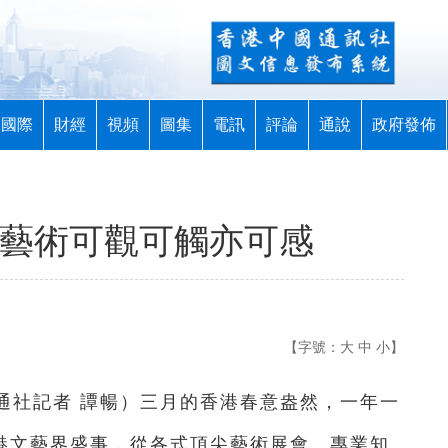
國際
財經
視頻
圖集
電訊
評論
通說
政府發佈
 藝術可觀可觸亦可感
【字號：
大
中
小
】
中通社記者 譚暢）三月的香港春意盎然，一年一
香港文藝界盛事，從各式頂尖藝術展會、專業知