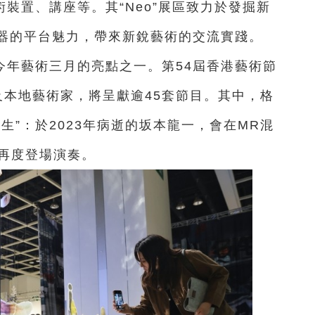
術裝置、講座等。其“Neo”展區致力於發掘新
器的平台魅力，帶來新銳藝術的交流實踐。
今年藝術三月的亮點之一。第54屆香港藝術節
際及本地藝術家，將呈獻逾45套節目。其中，格
生”：於2023年病逝的坂本龍一，會在MR混
》再度登場演奏。