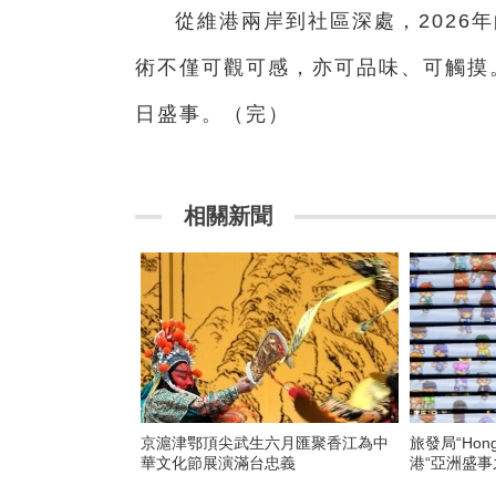
從維港兩岸到社區深處，2026
術不僅可觀可感，亦可品味、可觸摸
日盛事。（完）
相關新聞
京滬津鄂頂尖武生六月匯聚香江為中
旅發局“Hong
華文化節展演滿台忠義
港“亞洲盛事