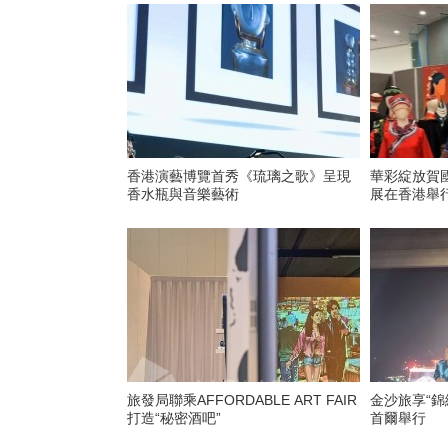
香港演藝博覽首秀《琉璃之歌》呈現
華彩綻放賀
香水瓶與音樂藝術
展在香港舉
旅發局聯乘AFFORDABLE ART FAIR
金沙旅享“錦
打造“秘密酒吧”
首爾舉行