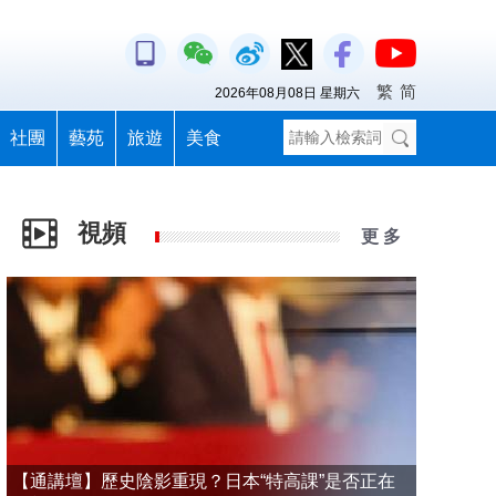
繁
简
2026年08月08日 星期六
社團
藝苑
旅遊
美食
視頻
更 多
【通講壇】歷史陰影重現？日本“特高課”是否正在