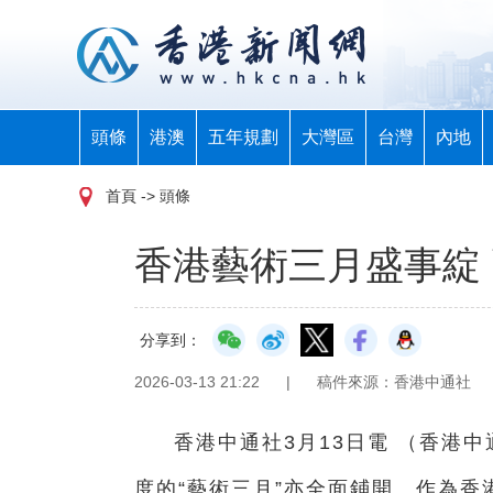
頭條
港澳
五年規劃
大灣區
台灣
內地
首頁
-> 頭條
香港藝術三月盛事綻
分享到：
2026-03-13 21:22
|
稿件來源：香港中通社
香港中通社3月13日電 （香港
度的“藝術三月”亦全面鋪開。作為