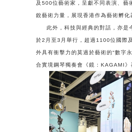
及500位藝術家，呈獻不同表演、藝
銳藝術力量，展現香港作為藝術孵化
此外，科技與經典的對話，亦是
於2月至3月舉行，超過1100位國
外具有衝擊力的莫過於藝術的“數字永
合實境鋼琴獨奏會《鏡：KAGAMI