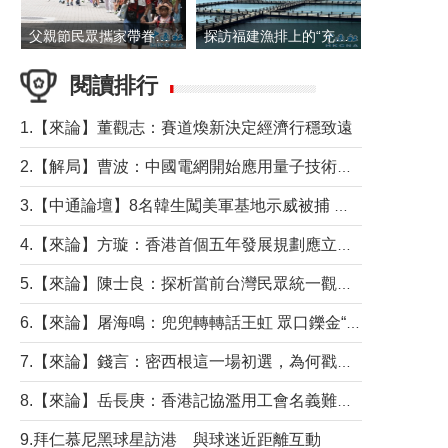
父親節民眾攜家帶眷出遊
探訪福建漁排上的“充電寶”
閱讀排行
1.【來論】董觀志：賽道煥新決定經濟行穩致遠
2.【解局】曹波：中國電網開始應用量子技術，以後會不再停電嗎？
3.【中通論壇】8名韓生闖美軍基地示威被捕 韓國年輕人反美情緒從何而來？
4.【來論】方璇：香港首個五年發展規劃應立足民生務實前行
5.【來論】陳士良：探析當前台灣民眾統一觀望心態的深層成因
6.【來論】屠海鳴：兜兜轉轉話王虹 眾口鑠金“一邊倒”
7.【來論】錢言：密西根這一場初選，為何戳中了兩黨最痛的神經？
8.【來論】岳長庚：香港記協濫用工會名義難逃法律制裁
9.拜仁慕尼黑球星訪港 與球迷近距離互動