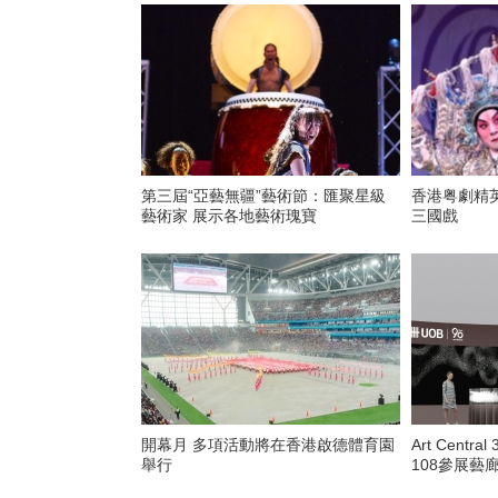
第三屆“亞藝無疆”藝術節：匯聚星級
香港粤劇精
藝術家 展示各地藝術瑰寶
三國戲
開幕月 多項活動將在香港啟德體育園
Art Cent
舉行
108參展藝廊