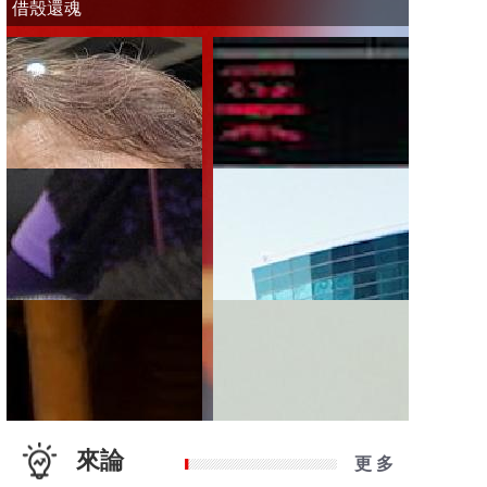
借殼還魂
來論
更 多