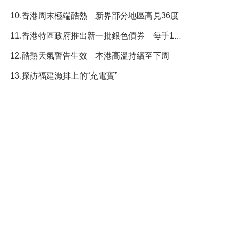
10.香港周末極端酷熱 新界部分地區高見36度
11.香港特區政府推出新一批銀色債券 每手1萬元保底息4.25厘
12.酷熱天氣警告生效 本港高溫持續至下周
13.探訪福建漁排上的“充電寶”