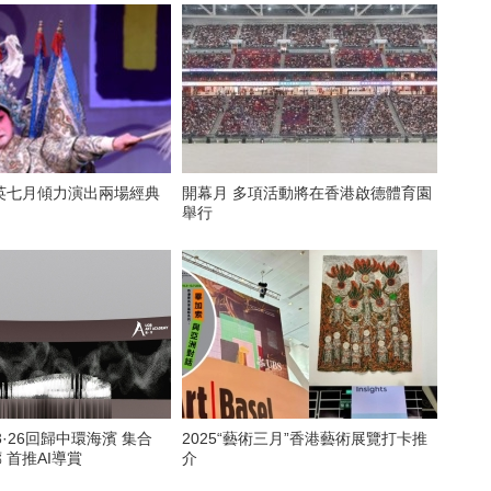
英七月傾力演出兩場經典
開幕月 多項活動將在香港啟德體育園
舉行
ral 3·26回歸中環海濱 集合
2025“藝術三月”香港藝術展覽打卡推
 首推AI導賞
介