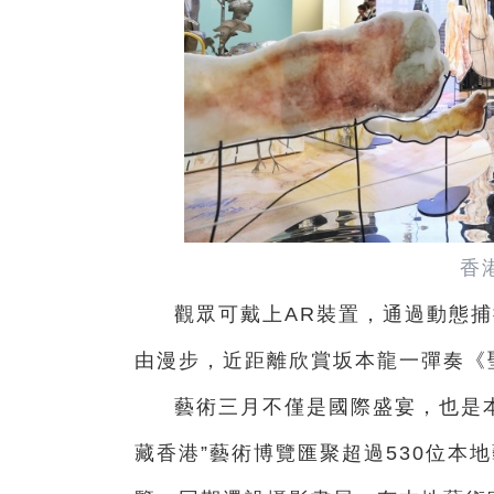
香
觀眾可戴上AR裝置，通過動態捕
由漫步，近距離欣賞坂本龍一彈奏《
藝術三月不僅是國際盛宴，也是
藏香港”藝術博覽匯聚超過530位本