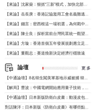
【來論】沈家燊：狠抓“三新”模式，加快北部都會區建設
【來論】岳長庚：香港記協濫用工會名義難逃法律制裁
【來論】錢言：密西根這一場初選，為何戳中了兩黨最痛的神經？
【來論】陳士良：探析當前台灣民眾統一觀望心態的深層成因
【來論】方璇：香港首個五年發展規劃應立足民生務實前行
【來論】董觀志：賽道煥新決定經濟行穩致遠
論壇
更 多
【中通論壇】8名韓生闖美軍基地示威被捕 韓國年輕人反美情緒從何而來？
【解局】曹波：中國電網開始應用量子技術，以後會不再停電嗎？
【中通論壇】日本新版防衛白皮書：動漫皮包藏不住軍國野心
對話陳洋：日本新版《防衛白皮書》有哪些點值得警惕？