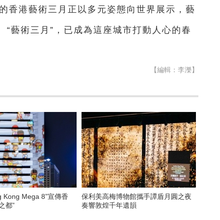
年的香港藝術三月正以多元姿態向世界展示，藝
。“藝術三月”，已成為這座城市打動人心的春
【編輯：李濼】
 Kong Mega 8”宣傳香
保利美高梅博物館攜手譚盾月圓之夜
之都”
奏響敦煌千年遺韻