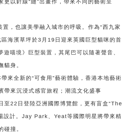
家更以針線“縫”出畫作，帶來不同的藝術呈
裝置，也讓美學融入城市的呼吸。作為“西九家
化區海濱草坪於3月19日迎來英國巨型貓咪的首
打造《夢遊喵境》巨型裝置，其尾巴可以隨著聲音、
撫貓身。
藝嚐展亦帶來全新的“可食用”藝術體驗，香港本地藝術
濱帶來沉浸式感官旅程；潮流文化盛事
21日至22日登陸亞洲國際博覽館，更有盲盒“The
入會場設計。Jay Park、Yeat等國際明星將帶來精
的碰撞。